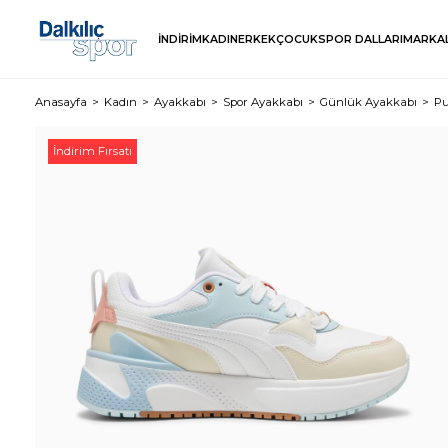
İNDİRİM
KADIN
ERKEK
ÇOCUK
SPOR DALLARI
MARKA
Anasayfa
Kadın
Ayakkabı
Spor Ayakkabı
Günlük Ayakkabı
Pu
İndirim Fırsatı