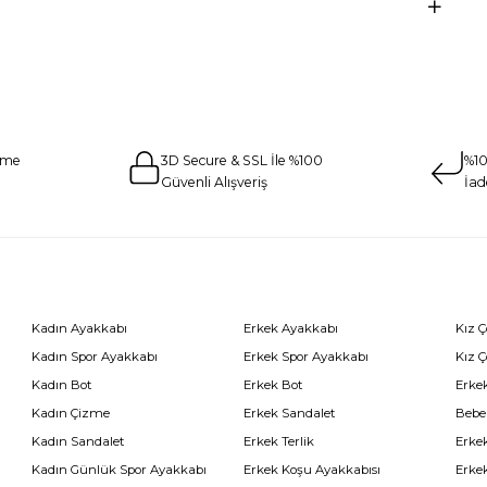
eme
3D Secure & SSL İle %100
%10
Güvenli Alışveriş
İad
Kadın Ayakkabı
Erkek Ayakkabı
Kız 
Kadın Spor Ayakkabı
Erkek Spor Ayakkabı
Kız 
Kadın Bot
Erkek Bot
Erkek
Kadın Çizme
Erkek Sandalet
Bebe
Kadın Sandalet
Erkek Terlik
Erke
Kadın Günlük Spor Ayakkabı
Erkek Koşu Ayakkabısı
Erke