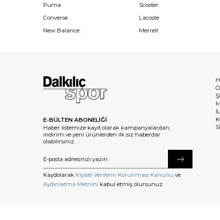
Puma
Scooter
Converse
Lacoste
New Balance
Merrell
H
Ö
Ş
M
İ
K
E-BÜLTEN ABONELİĞİ
S
Haber listemize kayıt olarak kampanyalardan,
indirim ve yeni ürünlerden ilk siz haberdar
olabilirsiniz.
Kaydolarak
Kişisel Verilerin Korunması Kanunu
ve
Aydınlatma Metnini
kabul etmiş olursunuz.