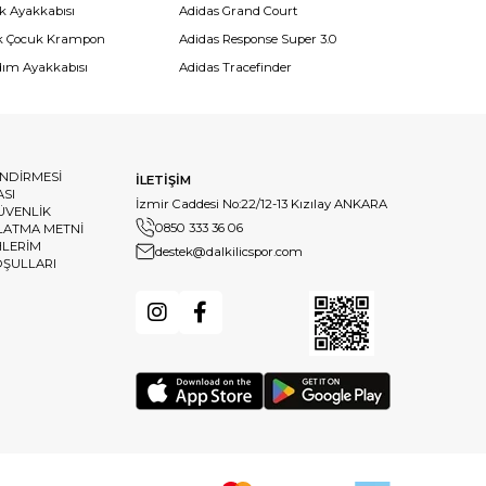
k Ayakkabısı
Adidas Grand Court
k Çocuk Krampon
Adidas Response Super 3.0
dım Ayakkabısı
Adidas Tracefinder
ENDİRMESİ
İLETİŞİM
ASI
İzmir Caddesi No:22/12-13 Kızılay ANKARA
GÜVENLİK
0850 333 36 06
LATMA METNİ
HLERİM
destek@dalkilicspor.com
OŞULLARI