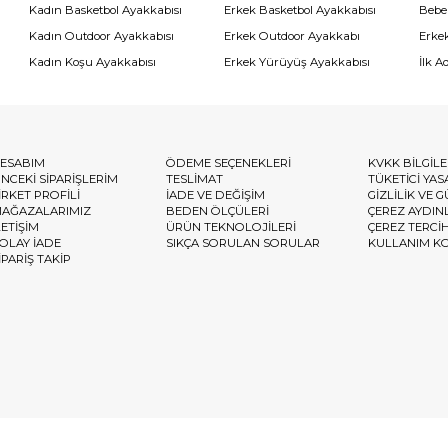
Kadın Basketbol Ayakkabısı
Erkek Basketbol Ayakkabısı
Bebe
Kadın Outdoor Ayakkabısı
Erkek Outdoor Ayakkabı
Erke
Kadın Koşu Ayakkabısı
Erkek Yürüyüş Ayakkabısı
İlk A
ESABIM
ÖDEME SEÇENEKLERİ
KVKK BİLGİL
NCEKİ SİPARİŞLERİM
TESLİMAT
TÜKETİCİ YAS
İRKET PROFİLİ
İADE VE DEĞİŞİM
GİZLİLİK VE 
AĞAZALARIMIZ
BEDEN ÖLÇÜLERİ
ÇEREZ AYDIN
LETİŞİM
ÜRÜN TEKNOLOJİLERİ
ÇEREZ TERCİ
OLAY İADE
SIKÇA SORULAN SORULAR
KULLANIM K
İPARİŞ TAKİP