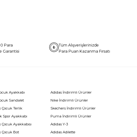
0 Para
Tüm Alışverişlerinizde
e Garantisi
Para Puan Kazanma Fırsatı
Çocuk Ayakkabı
Adidas İndirimli Ürünler
Çocuk Sandalet
Nike İndirimli Ürünler
 Çocuk Terlik
Skechers İndirimli Ürünler
k Spor Ayakkabı
Puma İndirimli Ürünler
k Çocuk Ayakkabısı
Adidas Y-3
k Çocuk Bot
Adidas Adilette