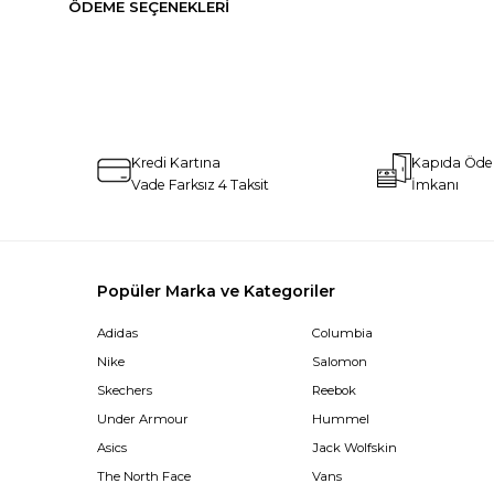
ÖDEME SEÇENEKLERI
Kredi Kartına
Kapıda Öd
Vade Farksız 4 Taksit
İmkanı
Popüler Marka ve Kategoriler
Adidas
Columbia
Nike
Salomon
Skechers
Reebok
Under Armour
Hummel
Asics
Jack Wolfskin
The North Face
Vans