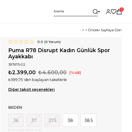
0
< < Önceki Sayfaya Dön
0.0
(
0
Yorum)
Puma R78 Disrupt Kadın Günlük Spor
Ayakkabı
397675-02
₺2.399,00
₺4.600,00
48
₺599,75
'den başlayan taksitlerle
Diğer taksit seçenekleri
BEDEN
36
37
37.5
38
38.5