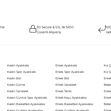
eme
3D Secure & SSL İle %100
%10
Güvenli Alışveriş
İad
Kadın Ayakkabı
Erkek Ayakkabı
Kız 
Kadın Spor Ayakkabı
Erkek Spor Ayakkabı
Kız 
Kadın Bot
Erkek Bot
Erkek
Kadın Çizme
Erkek Sandalet
Bebe
Kadın Sandalet
Erkek Terlik
Erke
Kadın Günlük Spor Ayakkabı
Erkek Koşu Ayakkabısı
Erke
Kadın Basketbol Ayakkabısı
Erkek Basketbol Ayakkabısı
Bebe
Kadın Outdoor Ayakkabısı
Erkek Outdoor Ayakkabı
Erke