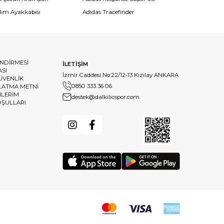
dım Ayakkabısı
Adidas Tracefinder
ENDİRMESİ
İLETİŞİM
ASI
İzmir Caddesi No:22/12-13 Kızılay ANKARA
GÜVENLİK
0850 333 36 06
LATMA METNİ
HLERİM
destek@dalkilicspor.com
OŞULLARI