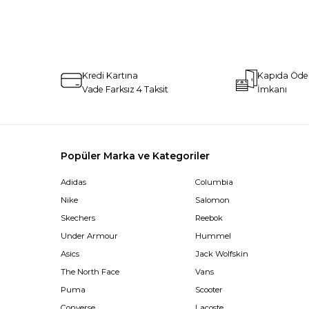
Kredi Kartına
Kapıda Öd
Vade Farksız 4 Taksit
İmkanı
Popüler Marka ve Kategoriler
Adidas
Columbia
Nike
Salomon
Skechers
Reebok
Under Armour
Hummel
Asics
Jack Wolfskin
The North Face
Vans
Puma
Scooter
Converse
Lacoste