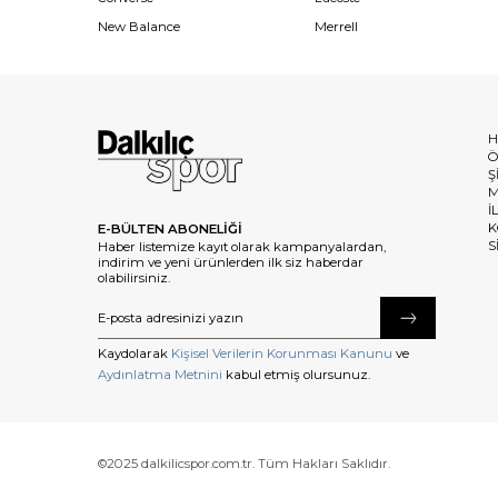
New Balance
Merrell
H
Ö
Ş
M
İ
K
E-BÜLTEN ABONELİĞİ
S
Haber listemize kayıt olarak kampanyalardan,
indirim ve yeni ürünlerden ilk siz haberdar
olabilirsiniz.
Kaydolarak
Kişisel Verilerin Korunması Kanunu
ve
Aydınlatma Metnini
kabul etmiş olursunuz.
©2025 dalkilicspor.com.tr. Tüm Hakları Saklıdır.