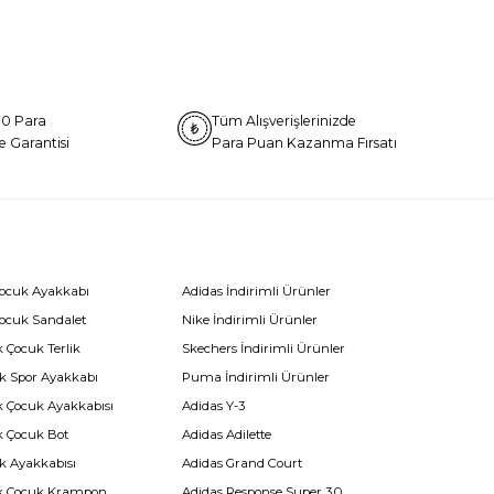
0 Para
Tüm Alışverişlerinizde
e Garantisi
Para Puan Kazanma Fırsatı
Çocuk Ayakkabı
Adidas İndirimli Ürünler
Çocuk Sandalet
Nike İndirimli Ürünler
 Çocuk Terlik
Skechers İndirimli Ürünler
k Spor Ayakkabı
Puma İndirimli Ürünler
k Çocuk Ayakkabısı
Adidas Y-3
k Çocuk Bot
Adidas Adilette
k Ayakkabısı
Adidas Grand Court
k Çocuk Krampon
Adidas Response Super 3.0