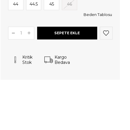
44
44.5
45
46
Beden Tablosu
Kritik
Kargo
Stok
Bedava