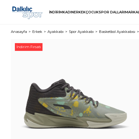
İNDİRİM
KADIN
ERKEK
ÇOCUK
SPOR DALLARI
MARKA
Anasayfa
Erkek
Ayakkabı
Spor Ayakkabı
Basketbol Ayakkabısı
İndirim Fırsatı