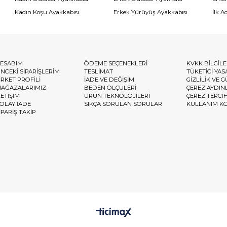
Kadın Koşu Ayakkabısı
Erkek Yürüyüş Ayakkabısı
İlk A
ESABIM
ÖDEME SEÇENEKLERİ
KVKK BİLGİL
NCEKİ SİPARİŞLERİM
TESLİMAT
TÜKETİCİ YAS
İRKET PROFİLİ
İADE VE DEĞİŞİM
GİZLİLİK VE 
AĞAZALARIMIZ
BEDEN ÖLÇÜLERİ
ÇEREZ AYDIN
LETİŞİM
ÜRÜN TEKNOLOJİLERİ
ÇEREZ TERCİ
OLAY İADE
SIKÇA SORULAN SORULAR
KULLANIM K
İPARİŞ TAKİP