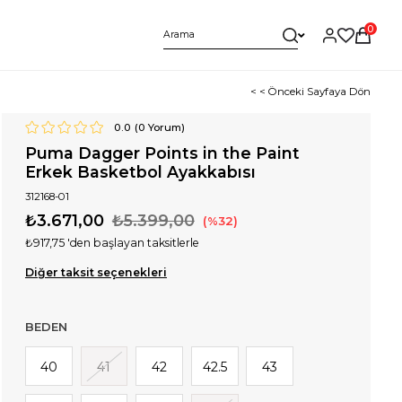
0
< < Önceki Sayfaya Dön
0.0
(
0
Yorum)
Puma Dagger Points in the Paint
Erkek Basketbol Ayakkabısı
312168-01
₺3.671,00
₺5.399,00
32
₺917,75
'den başlayan taksitlerle
Diğer taksit seçenekleri
BEDEN
40
41
42
42.5
43