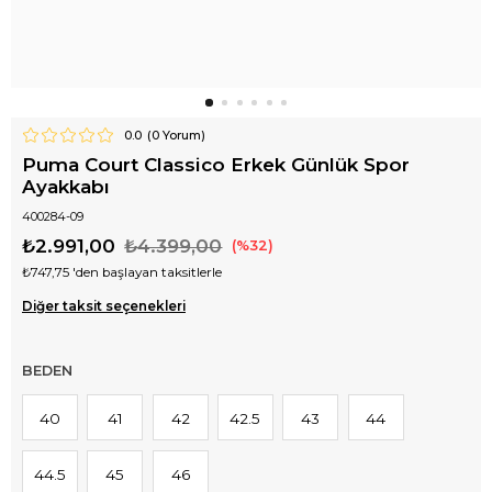
0.0
(
0
Yorum)
Puma Court Classico Erkek Günlük Spor
Ayakkabı
400284-09
₺2.991,00
₺4.399,00
32
₺747,75
'den başlayan taksitlerle
Diğer taksit seçenekleri
BEDEN
40
41
42
42.5
43
44
44.5
45
46