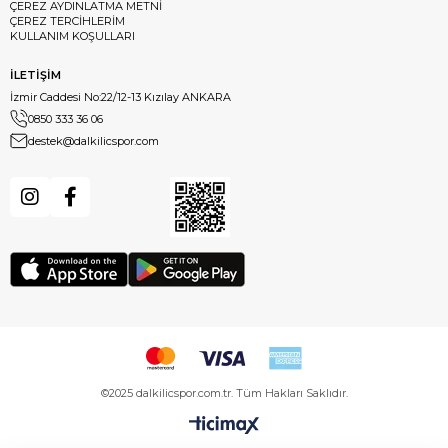
ÇEREZ AYDINLATMA METNİ
ÇEREZ TERCİHLERİM
KULLANIM KOŞULLARI
İLETİŞİM
İzmir Caddesi No:22/12-13 Kızılay ANKARA
0850 333 36 06
destek@dalkilicspor.com
©2025 dalkilicspor.com.tr. Tüm Hakları Saklıdır.