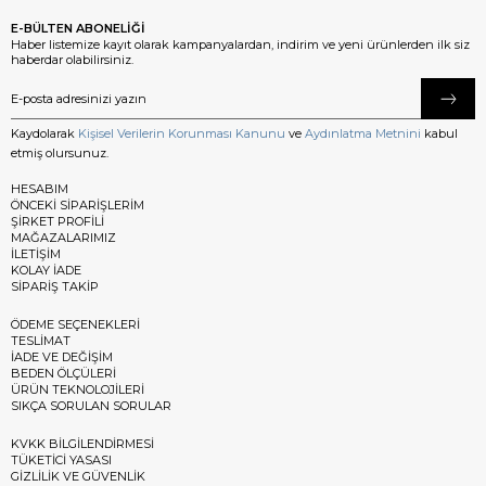
E-BÜLTEN ABONELİĞİ
Haber listemize kayıt olarak kampanyalardan, indirim ve yeni ürünlerden ilk siz
haberdar olabilirsiniz.
Kaydolarak
Kişisel Verilerin Korunması Kanunu
ve
Aydınlatma Metnini
kabul
etmiş olursunuz.
HESABIM
ÖNCEKİ SİPARİŞLERİM
ŞİRKET PROFİLİ
MAĞAZALARIMIZ
İLETİŞİM
KOLAY İADE
SİPARİŞ TAKİP
ÖDEME SEÇENEKLERİ
TESLİMAT
İADE VE DEĞİŞİM
BEDEN ÖLÇÜLERİ
ÜRÜN TEKNOLOJİLERİ
SIKÇA SORULAN SORULAR
KVKK BİLGİLENDİRMESİ
TÜKETİCİ YASASI
GİZLİLİK VE GÜVENLİK