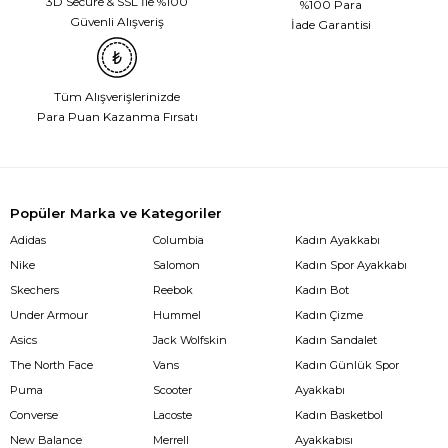
3D Secure & SSL İle %100
%100 Para
Güvenli Alışveriş
İade Garantisi
Tüm Alışverişlerinizde
Para Puan Kazanma Fırsatı
Popüler Marka ve Kategoriler
Adidas
Columbia
Kadın Ayakkabı
Nike
Salomon
Kadın Spor Ayakkabı
Skechers
Reebok
Kadın Bot
Under Armour
Hummel
Kadın Çizme
Asics
Jack Wolfskin
Kadın Sandalet
The North Face
Vans
Kadın Günlük Spor
Puma
Scooter
Ayakkabı
Converse
Lacoste
Kadın Basketbol
New Balance
Merrell
Ayakkabısı