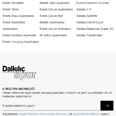
Erkek Sandalet
Bebek Spor Ayakkabı
Puma İndirimli Ürünler
Erkek Terlik
Erkek Çocuk Ayakkabısı
Adidas Y-3
Erkek Koşu Ayakkabısı
Erkek Çocuk Bot
Adidas Adilette
Erkek Basketbol
Bebek Ayakkabısı
Adidas Grand Court
Ayakkabısı
Erkek Çocuk Krampon
Adidas Response Super 3.0
Erkek Outdoor Ayakkabı
İlk Adım Ayakkabısı
Adidas Tracefinder
Erkek Yürüyüş Ayakkabısı
E-BÜLTEN ABONELİĞİ
Haber listemize kayıt olarak kampanyalardan, indirim ve yeni ürünlerden ilk siz
haberdar olabilirsiniz.
Kaydolarak
Kişisel Verilerin Korunması Kanunu
ve
Aydınlatma Metnini
kabul