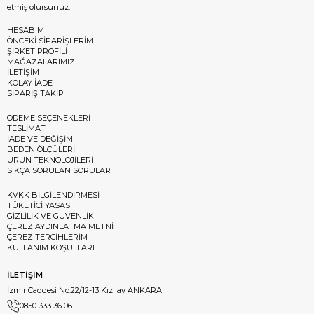
etmiş olursunuz.
HESABIM
ÖNCEKİ SİPARİŞLERİM
ŞİRKET PROFİLİ
MAĞAZALARIMIZ
İLETİŞİM
KOLAY İADE
SİPARİŞ TAKİP
ÖDEME SEÇENEKLERİ
TESLİMAT
İADE VE DEĞİŞİM
BEDEN ÖLÇÜLERİ
ÜRÜN TEKNOLOJİLERİ
SIKÇA SORULAN SORULAR
KVKK BİLGİLENDİRMESİ
TÜKETİCİ YASASI
GİZLİLİK VE GÜVENLİK
ÇEREZ AYDINLATMA METNİ
ÇEREZ TERCİHLERİM
KULLANIM KOŞULLARI
İLETİŞİM
İzmir Caddesi No:22/12-13 Kızılay ANKARA
0850 333 36 06