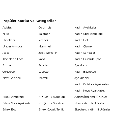
Popüler Marka ve Kategoriler
Adidas
Columbia
Kadın Ayakkabı
Nike
Salomon
Kadın Spor Ayakkabı
Skechers
Reebok
Kadın Bot
Under Armour
Hummel
Kadın Çizme
Asics
Jack Wolfskin
Kadın Sandalet
The North Face
Vans
Kadın Günlük Spor
Puma
Scooter
Ayakkabı
Converse
Lacoste
Kadın Basketbol
New Balance
Merrell
Ayakkabısı
Kadın Outdoor Ayakkabısı
Kadın Koşu Ayakkabısı
Erkek Ayakkabı
Kız Çocuk Ayakkabı
Adidas İndirimli Ürünler
Erkek Spor Ayakkabı
Kız Çocuk Sandalet
Nike İndirimli Ürünler
Erkek Bot
Erkek Çocuk Terlik
Skechers İndirimli Ürünler