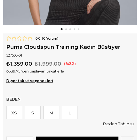
0.0
(
0
Yorum)
Puma Cloudspun Training Kadın Büstiyer
527505-01
₺1.359,00
₺1.999,00
32
₺339,75
'den başlayan taksitlerle
Diğer taksit seçenekleri
BEDEN
XS
S
M
L
Beden Tablosu