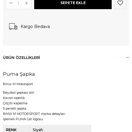
Kargo Bedava
ÜRÜN ÖZELLIKLERI
Puma Şapka
Bmw M Motorsport
Beyzbol şapkası stili
Kavisli siperlik
Çıtçıtlı kapatma
5 panelli şapka
BMW M MOTORSPORT marka detayları
İşlemeli PUMA Cat logosu
RENK
Siyah