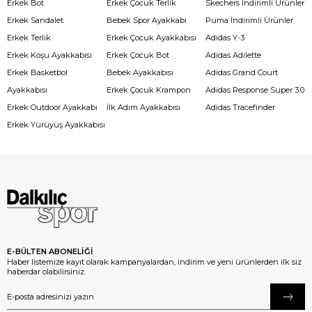
Erkek Bot
Erkek Çocuk Terlik
Skechers İndirimli Ürünler
Erkek Sandalet
Bebek Spor Ayakkabı
Puma İndirimli Ürünler
Erkek Terlik
Erkek Çocuk Ayakkabısı
Adidas Y-3
Erkek Koşu Ayakkabısı
Erkek Çocuk Bot
Adidas Adilette
Erkek Basketbol
Bebek Ayakkabısı
Adidas Grand Court
Ayakkabısı
Erkek Çocuk Krampon
Adidas Response Super 3.0
Erkek Outdoor Ayakkabı
İlk Adım Ayakkabısı
Adidas Tracefinder
Erkek Yürüyüş Ayakkabısı
E-BÜLTEN ABONELİĞİ
Haber listemize kayıt olarak kampanyalardan, indirim ve yeni ürünlerden ilk siz
haberdar olabilirsiniz.