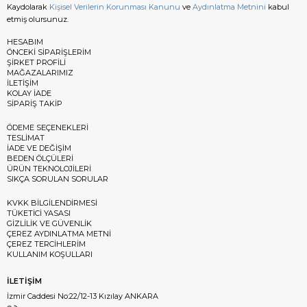
Kaydolarak
Kişisel Verilerin Korunması Kanunu
ve
Aydınlatma Metnini
kabul
etmiş olursunuz.
HESABIM
ÖNCEKİ SİPARİŞLERİM
ŞİRKET PROFİLİ
MAĞAZALARIMIZ
İLETİŞİM
KOLAY İADE
SİPARİŞ TAKİP
ÖDEME SEÇENEKLERİ
TESLİMAT
İADE VE DEĞİŞİM
BEDEN ÖLÇÜLERİ
ÜRÜN TEKNOLOJİLERİ
SIKÇA SORULAN SORULAR
KVKK BİLGİLENDİRMESİ
TÜKETİCİ YASASI
GİZLİLİK VE GÜVENLİK
ÇEREZ AYDINLATMA METNİ
ÇEREZ TERCİHLERİM
KULLANIM KOŞULLARI
İLETİŞİM
İzmir Caddesi No:22/12-13 Kızılay ANKARA