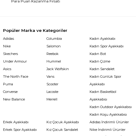
Para Puan Kazanma Fırsatı
Popüler Marka ve Kategoriler
Adidas
Columbia
Kadın Ayakkabı
Nike
Salomon
Kadın Spor Ayakkabı
Skechers
Reebok
Kadın Bot
Under Armour
Hummel
Kadın Çizme
Asics
Jack Wolfskin
Kadın Sandalet
The North Face
Vans
Kadın Günlük Spor
Puma
Scooter
Ayakkabı
Converse
Lacoste
Kadın Basketbol
New Balance
Merrell
Ayakkabısı
Kadın Outdoor Ayakkabısı
Kadın Koşu Ayakkabısı
Erkek Ayakkabı
Kız Çocuk Ayakkabı
Adidas İndirimli Ürünler
Erkek Spor Ayakkabı
Kız Çocuk Sandalet
Nike İndirimli Ürünler