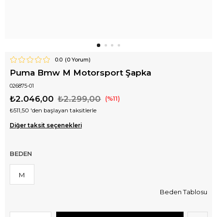
0.0
(
0
Yorum)
Puma Bmw M Motorsport Şapka
026875-01
₺2.046,00
₺2.299,00
11
₺511,50
'den başlayan taksitlerle
Diğer taksit seçenekleri
BEDEN
M
Beden Tablosu