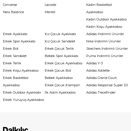
Converse
Lacoste
Kadın Basketbol
New Balance
Merrell
Ayakkabısı
Kadın Outdoor Ayakkabısı
Kadın Koşu Ayakkabısı
Erkek Ayakkabı
Kız Çocuk Ayakkabı
Adidas İndirimli Ürünler
Erkek Spor Ayakkabı
Kız Çocuk Sandalet
Nike İndirimli Ürünler
Erkek Bot
Erkek Çocuk Terlik
Skechers İndirimli Ürünler
Erkek Sandalet
Bebek Spor Ayakkabı
Puma İndirimli Ürünler
Erkek Terlik
Erkek Çocuk Ayakkabısı
Adidas Y-3
Erkek Koşu Ayakkabısı
Erkek Çocuk Bot
Adidas Adilette
Erkek Basketbol
Bebek Ayakkabısı
Adidas Grand Court
Ayakkabısı
Erkek Çocuk Krampon
Adidas Response Super 3.0
Erkek Outdoor Ayakkabı
İlk Adım Ayakkabısı
Adidas Tracefinder
Erkek Yürüyüş Ayakkabısı