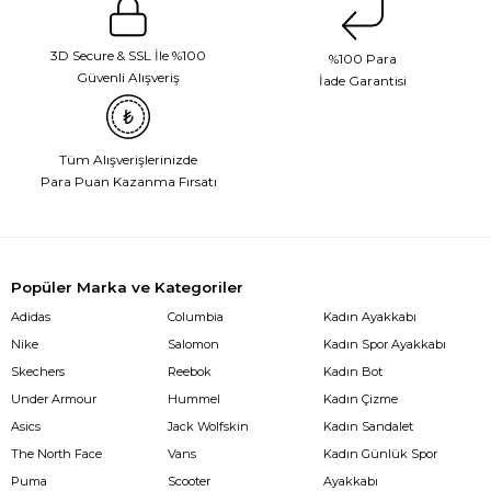
3D Secure & SSL İle %100
%100 Para
Güvenli Alışveriş
İade Garantisi
Tüm Alışverişlerinizde
Para Puan Kazanma Fırsatı
Popüler Marka ve Kategoriler
Adidas
Columbia
Kadın Ayakkabı
Nike
Salomon
Kadın Spor Ayakkabı
Skechers
Reebok
Kadın Bot
Under Armour
Hummel
Kadın Çizme
Asics
Jack Wolfskin
Kadın Sandalet
The North Face
Vans
Kadın Günlük Spor
Puma
Scooter
Ayakkabı