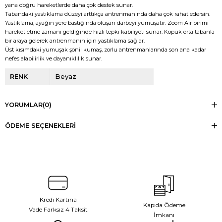
yana doğru hareketlerde daha çok destek sunar.
Tabandaki yastıklama düzeyi arttıkça antrenmanında daha çok rahat edersin.
Yastıklama, ayağın yere bastığında oluşan darbeyi yumuşatır. Zoom Air birimi
hareket etme zamanı geldiğinde hızlı tepki kabiliyeti sunar. Köpük orta tabanla
bir araya gelerek antrenmanın için yastıklama sağlar.
Üst kısımdaki yumuşak şönil kumaş, zorlu antrenmanlarında son ana kadar
nefes alabilirlik ve dayanıklılık sunar.
RENK
Beyaz
YORUMLAR
(0)
ÖDEME SEÇENEKLERI
Kredi Kartına
Kapıda Ödeme
Vade Farksız 4 Taksit
İmkanı