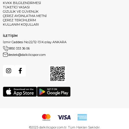
KVKK BİLGİLENDİRMESİ
TÜKETİCİ YASASI
GİZLİLİK VE GÜVENLİK
ÇEREZ AYDINLATMA METNİ
ÇEREZ TERCİHLERİM
KULLANIM KOŞULLARI
İLETİŞİM
İzmir Caddesi No:22/12-13 Kızılay ANKARA
0850 333 36 06
destek@dalkilicspor.com
©2025 dalkilicspor.com.tr. Tüm Hakları Saklıdır.