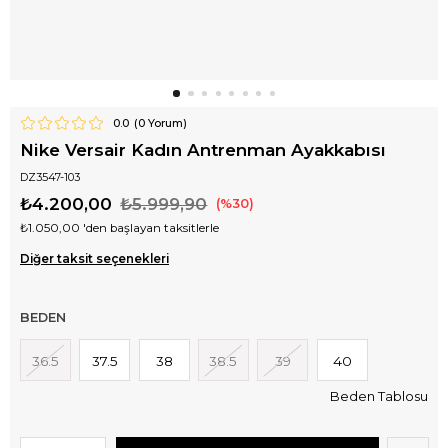
0.0
(
0
Yorum)
Nike Versair Kadın Antrenman Ayakkabısı
DZ3547-103
₺4.200,00
₺5.999,90
30
₺1.050,00
'den başlayan taksitlerle
Diğer taksit seçenekleri
BEDEN
36.5
37.5
38
38.5
39
40
Beden Tablosu