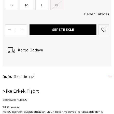
S
M
L
XL
Beden Tablosu
Kargo Bedava
ÜRÜN ÖZELLIKLERI
Nike Erkek Tişört
Sportswear Max90
%100 pamuk
Max90 tişörtleri, düşük omuzları, uzun kolları ve gövde ile kalçalarda geniş