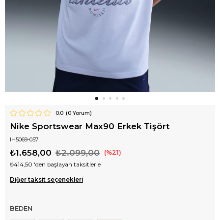
0.0
(
0
Yorum)
Nike Sportswear Max90 Erkek Tişört
IH5069-057
₺1.658,00
₺2.099,00
21
₺414,50
'den başlayan taksitlerle
Diğer taksit seçenekleri
BEDEN