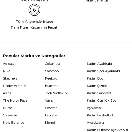
İade Garantisi
Tüm Alışverişlerinizde
Para Puan Kazanma Fırsatı
Popüler Marka ve Kategoriler
Adidas
Columbia
Kadın Ayakkabı
Nike
Salomon
Kadın Spor Ayakkabı
Skechers
Reebok
Kadın Bot
Under Armour
Hummel
Kadın Çizme
Asics
Jack Wolfskin
Kadın Sandalet
The North Face
Vans
Kadın Günlük Spor
Puma
Scooter
Ayakkabı
Converse
Lacoste
Kadın Basketbol
New Balance
Merrell
Ayakkabısı
Kadın Outdoor Ayakkabısı