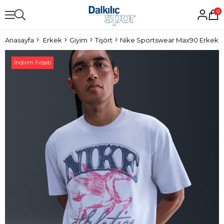
0
Anasayfa
Erkek
Giyim
Tişört
Nike Sportswear Max90 Erkek Ti
İndirim Fırsatı