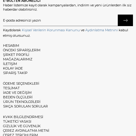
E-BÜLTEN ABONELİĞİ
Haber listemize kayıt olarak kampanyalardan, indirim ve yeni ürünlerden ilk siz
haberdar olabilirsiniz.
Kaydolarak
Kişisel Verilerin Korunması Kanunu
ve
Aydınlatma Metnini
kabul
etmiş olursunuz.
HESABIM
ÖNCEKİ SİPARİŞLERİM
ŞİRKET PROFİLİ
MAĞAZALARIMIZ
İLETİŞİM
KOLAY İADE
SİPARİŞ TAKİP
ÖDEME SEÇENEKLERİ
TESLİMAT
İADE VE DEĞİŞİM
BEDEN ÖLÇÜLERİ
ÜRÜN TEKNOLOJİLERİ
SIKÇA SORULAN SORULAR
KVKK BİLGİLENDİRMESİ
TÜKETİCİ YASASI
GİZLİLİK VE GÜVENLİK
ÇEREZ AYDINLATMA METNİ
ÇEREZ TERCİHLERİM