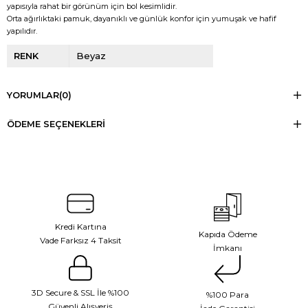
yapısıyla rahat bir görünüm için bol kesimlidir.
Orta ağırlıktaki pamuk, dayanıklı ve günlük konfor için yumuşak ve hafif
yapılıdır.
RENK
Beyaz
YORUMLAR
(0)
ÖDEME SEÇENEKLERI
Kredi Kartına
Kapıda Ödeme
Vade Farksız 4 Taksit
İmkanı
3D Secure & SSL İle %100
%100 Para
Güvenli Alışveriş