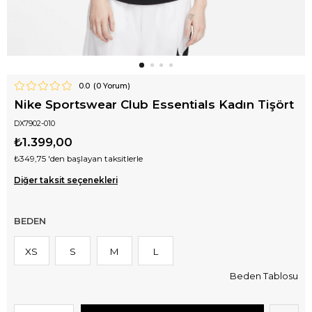
0.0
(
0
Yorum)
Nike Sportswear Club Essentials Kadın Tişört
DX7902-010
₺1.399,00
₺349,75
'den başlayan taksitlerle
Diğer taksit seçenekleri
BEDEN
XS
S
M
L
Beden Tablosu