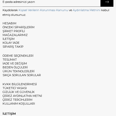
Kaydolarak
Kişisel Verilerin Korunması Kanunu
ve
Aydınlatma Metnini
kabul
etmiş olursunuz.
HESABIM
ÖNCEKİ SİPARİŞLERİM
ŞİRKET PROFİLİ
MAĞAZALARIMIZ
İLETİŞİM
KOLAY İADE
SİPARİŞ TAKİP
ÖDEME SEÇENEKLERİ
TESLİMAT
İADE VE DEĞİŞİM
BEDEN ÖLÇÜLERİ
ÜRÜN TEKNOLOJİLERİ
SIKÇA SORULAN SORULAR
KVKK BİLGİLENDİRMESİ
TÜKETİCİ YASASI
GİZLİLİK VE GÜVENLİK
ÇEREZ AYDINLATMA METNİ
ÇEREZ TERCİHLERİM
KULLANIM KOŞULLARI
İLETİŞİM