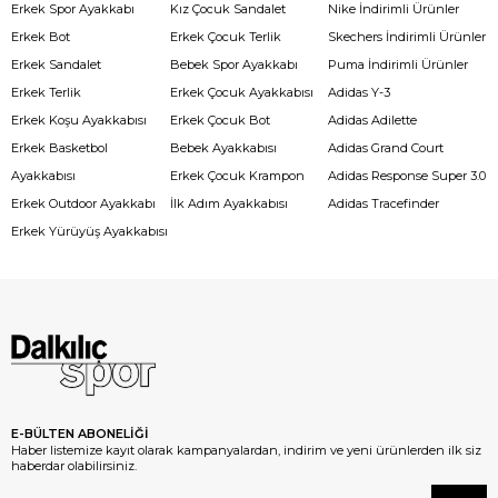
Erkek Spor Ayakkabı
Kız Çocuk Sandalet
Nike İndirimli Ürünler
Erkek Bot
Erkek Çocuk Terlik
Skechers İndirimli Ürünler
Erkek Sandalet
Bebek Spor Ayakkabı
Puma İndirimli Ürünler
Erkek Terlik
Erkek Çocuk Ayakkabısı
Adidas Y-3
Erkek Koşu Ayakkabısı
Erkek Çocuk Bot
Adidas Adilette
Erkek Basketbol
Bebek Ayakkabısı
Adidas Grand Court
Ayakkabısı
Erkek Çocuk Krampon
Adidas Response Super 3.0
Erkek Outdoor Ayakkabı
İlk Adım Ayakkabısı
Adidas Tracefinder
Erkek Yürüyüş Ayakkabısı
E-BÜLTEN ABONELİĞİ
Haber listemize kayıt olarak kampanyalardan, indirim ve yeni ürünlerden ilk siz
haberdar olabilirsiniz.