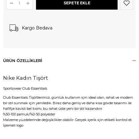
Kargo Bedava
ÜRÜN ÖZELLIKLERI
Nike Kadın Tişört
Sportswear Club Essentials
Club Essentials Tişörtlerimizi, günlük kullanım için ideal olan, rahat ve modern
bir stil sunmak için yeniledik. Biraz daha geniş ve daha kısa gövde tasarımı ile
hafifçe kavisli bel kısmı, bu rahat üste yeni bir stil kazandırır.
%50-100 pamuk/%0-50 polyester
Malzeme yüzdelerinde değişiklikler olabilir. Gerçek içerik için etiketi kontrol et.
İşlemeli logo