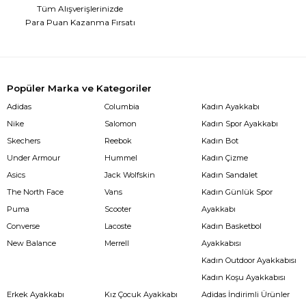
Tüm Alışverişlerinizde
Para Puan Kazanma Fırsatı
Popüler Marka ve Kategoriler
Adidas
Columbia
Kadın Ayakkabı
Nike
Salomon
Kadın Spor Ayakkabı
Skechers
Reebok
Kadın Bot
Under Armour
Hummel
Kadın Çizme
Asics
Jack Wolfskin
Kadın Sandalet
The North Face
Vans
Kadın Günlük Spor
Puma
Scooter
Ayakkabı
Converse
Lacoste
Kadın Basketbol
New Balance
Merrell
Ayakkabısı
Kadın Outdoor Ayakkabısı
Kadın Koşu Ayakkabısı
Erkek Ayakkabı
Kız Çocuk Ayakkabı
Adidas İndirimli Ürünler