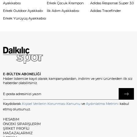
Ayakkabısı
Erkek Çocuk Krampon
Adidas Response Super 3.0
Erkek Outdoor Ayakkabı
İlk Adım Ayakkabısı
Adidas Tracefinder
Erkek Yürüyüş Ayakkabısı
E-BÜLTEN ABONELİĞİ
Haber listemize kayıt olarak kampanyalardan, indirim ve yeni ürünlerden ilk siz
haberdar olabilirsiniz.
Kaydolarak
Kişisel Verilerin Korunması Kanunu
ve
Aydınlatma Metnini
kabul
etmiş olursunuz.
HESABIM
ÖNCEKİ SİPARİŞLERİM
ŞİRKET PROFİLİ
MAĞAZALARIMIZ