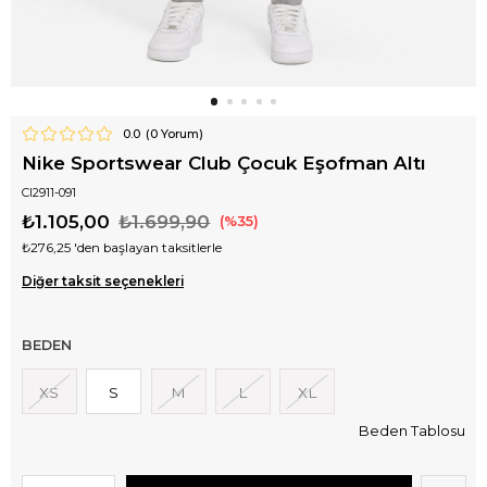
0.0
(
0
Yorum)
Nike Sportswear Club Çocuk Eşofman Altı
CI2911-091
₺1.105,00
₺1.699,90
35
₺276,25
'den başlayan taksitlerle
Diğer taksit seçenekleri
BEDEN
XS
S
M
L
XL
Beden Tablosu