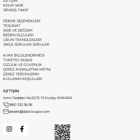
İLETİŞİM
KOLAY İADE
SİPARİŞ TAKİP
ÖDEME SEÇENEKLERİ
TESLİMAT
İADE VE DEĞİŞİM
BEDEN ÖLÇÜLERİ
ÜRÜN TEKNOLOJİLERİ
SIKÇA SORULAN SORULAR
KVKK BİLGİLENDİRMESİ
TÜKETİCİ YASASI
GİZLİLİK VE GÜVENLİK
ÇEREZ AYDINLATMA METNİ
ÇEREZ TERCİHLERİM
KULLANIM KOŞULLARI
İLETİŞİM
İzmir Caddesi No:22/12-13 Kızılay ANKARA
0850 333 36 06
destek@dalkilicspor.com