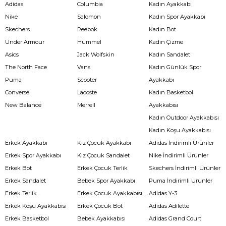
Adidas
Columbia
Kadın Ayakkabı
Nike
Salomon
Kadın Spor Ayakkabı
Skechers
Reebok
Kadın Bot
Under Armour
Hummel
Kadın Çizme
Asics
Jack Wolfskin
Kadın Sandalet
The North Face
Vans
Kadın Günlük Spor
Puma
Scooter
Ayakkabı
Converse
Lacoste
Kadın Basketbol
New Balance
Merrell
Ayakkabısı
Kadın Outdoor Ayakkabısı
Kadın Koşu Ayakkabısı
Erkek Ayakkabı
Kız Çocuk Ayakkabı
Adidas İndirimli Ürünler
Erkek Spor Ayakkabı
Kız Çocuk Sandalet
Nike İndirimli Ürünler
Erkek Bot
Erkek Çocuk Terlik
Skechers İndirimli Ürünler
Erkek Sandalet
Bebek Spor Ayakkabı
Puma İndirimli Ürünler
Erkek Terlik
Erkek Çocuk Ayakkabısı
Adidas Y-3
Erkek Koşu Ayakkabısı
Erkek Çocuk Bot
Adidas Adilette
Erkek Basketbol
Bebek Ayakkabısı
Adidas Grand Court