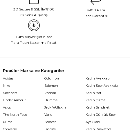
3D Secure & SSL İle %100
%100 Para
Güvenli Alışveriş
İade Garantisi
Tüm Alışverişlerinizde
Para Puan Kazanma Fırsatı
Popüler Marka ve Kategoriler
Adidas
Columbia
Kadın Ayakkabı
Nike
Salomon
Kadın Spor Ayakkabı
Skechers
Reebok
Kadın Bot
Under Armour
Hummel
Kadın Çizme
Asics
Jack Wolfskin
Kadın Sandalet
The North Face
Vans
Kadın Günlük Spor
Puma
Scooter
Ayakkabı
Converse
Lacoste
Kadın Basketbol