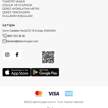
TÜKETİCİ YASASI
GİZLİLİK VE GÜVENLİK
ÇEREZ AYDINLATMA METNİ
ÇEREZ TERCİHLERİM
KULLANIM KOŞULLARI
İLETİŞİM
İzmir Caddesi No:22/12-13 Kızılay ANKARA
0850 333 36 06
destek@dalkilicspor.com
©2025 dalkilicspor.com.tr. Tüm Hakları Saklıdır.