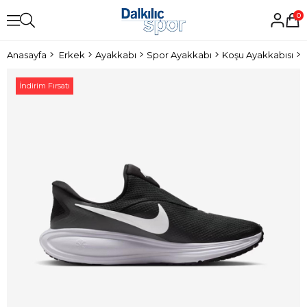
0
Anasayfa
Erkek
Ayakkabı
Spor Ayakkabı
Koşu Ayakkabısı
İndirim Fırsatı