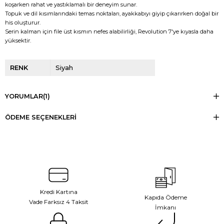
koşarken rahat ve yastıklamalı bir deneyim sunar.
Topuk ve dil kısımlarındaki temas noktaları, ayakkabıyı giyip çıkarırken doğal bir
his oluşturur.
Serin kalman için file üst kısmın nefes alabilirliği, Revolution 7'ye kıyasla daha
yüksektir.
RENK
Siyah
YORUMLAR
(1)
ÖDEME SEÇENEKLERI
Kredi Kartına
Kapıda Ödeme
Vade Farksız 4 Taksit
İmkanı