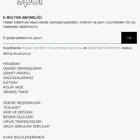
E-BÜLTEN ABONELİĞİ
Haber listemize kayıt olarak kampanyalardan, indirim ve yeni ürünlerden ilk siz
haberdar olabilirsiniz.
Kaydolarak
Kişisel Verilerin Korunması Kanunu
ve
Aydınlatma Metnini
kabul
etmiş olursunuz.
HESABIM
ÖNCEKİ SİPARİŞLERİM
ŞİRKET PROFİLİ
MAĞAZALARIMIZ
İLETİŞİM
KOLAY İADE
SİPARİŞ TAKİP
ÖDEME SEÇENEKLERİ
TESLİMAT
İADE VE DEĞİŞİM
BEDEN ÖLÇÜLERİ
ÜRÜN TEKNOLOJİLERİ
SIKÇA SORULAN SORULAR
KVKK BİLGİLENDİRMESİ