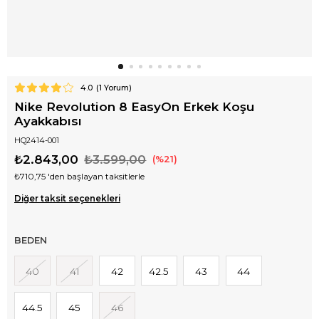
4.0
(
1
Yorum)
Nike Revolution 8 EasyOn Erkek Koşu
Ayakkabısı
HQ2414-001
₺2.843,00
₺3.599,00
21
₺710,75
'den başlayan taksitlerle
Diğer taksit seçenekleri
BEDEN
40
41
42
42.5
43
44
44.5
45
46