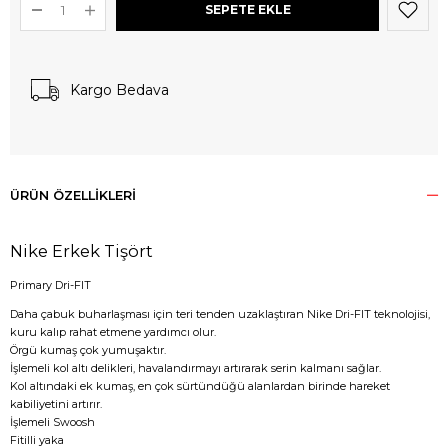
Kargo Bedava
ÜRÜN ÖZELLIKLERI
Nike Erkek Tişört
Primary Dri-FIT
Daha çabuk buharlaşması için teri tenden uzaklaştıran Nike Dri-FIT teknolojisi,
kuru kalıp rahat etmene yardımcı olur.
Örgü kumaş çok yumuşaktır.
İşlemeli kol altı delikleri, havalandırmayı artırarak serin kalmanı sağlar.
Kol altındaki ek kumaş, en çok sürtündüğü alanlardan birinde hareket
kabiliyetini artırır.
İşlemeli Swoosh
Fitilli yaka