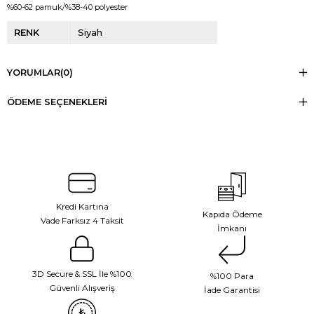
%60-62 pamuk/%38-40 polyester
RENK
Siyah
YORUMLAR
(0)
ÖDEME SEÇENEKLERI
Kredi Kartına
Kapıda Ödeme
Vade Farksız 4 Taksit
İmkanı
3D Secure & SSL İle %100
%100 Para
Güvenli Alışveriş
İade Garantisi