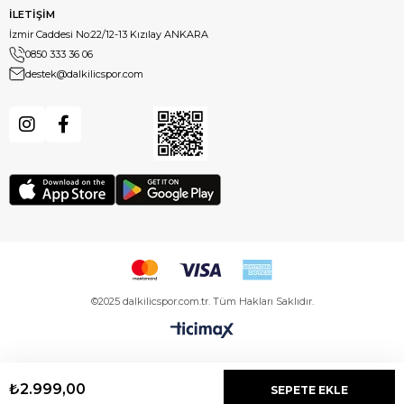
İLETİŞİM
İzmir Caddesi No:22/12-13 Kızılay ANKARA
0850 333 36 06
destek@dalkilicspor.com
©2025 dalkilicspor.com.tr. Tüm Hakları Saklıdır.
₺2.999,00