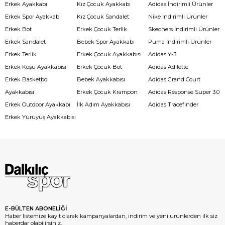
Erkek Ayakkabı
Kız Çocuk Ayakkabı
Adidas İndirimli Ürünler
Erkek Spor Ayakkabı
Kız Çocuk Sandalet
Nike İndirimli Ürünler
Erkek Bot
Erkek Çocuk Terlik
Skechers İndirimli Ürünler
Erkek Sandalet
Bebek Spor Ayakkabı
Puma İndirimli Ürünler
Erkek Terlik
Erkek Çocuk Ayakkabısı
Adidas Y-3
Erkek Koşu Ayakkabısı
Erkek Çocuk Bot
Adidas Adilette
Erkek Basketbol
Bebek Ayakkabısı
Adidas Grand Court
Ayakkabısı
Erkek Çocuk Krampon
Adidas Response Super 3.0
Erkek Outdoor Ayakkabı
İlk Adım Ayakkabısı
Adidas Tracefinder
Erkek Yürüyüş Ayakkabısı
E-BÜLTEN ABONELİĞİ
Haber listemize kayıt olarak kampanyalardan, indirim ve yeni ürünlerden ilk siz
haberdar olabilirsiniz.