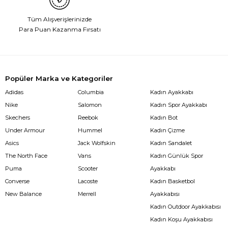
Tüm Alışverişlerinizde
Para Puan Kazanma Fırsatı
Popüler Marka ve Kategoriler
Adidas
Columbia
Kadın Ayakkabı
Nike
Salomon
Kadın Spor Ayakkabı
Skechers
Reebok
Kadın Bot
Under Armour
Hummel
Kadın Çizme
Asics
Jack Wolfskin
Kadın Sandalet
The North Face
Vans
Kadın Günlük Spor
Puma
Scooter
Ayakkabı
Converse
Lacoste
Kadın Basketbol
New Balance
Merrell
Ayakkabısı
Kadın Outdoor Ayakkabısı
Kadın Koşu Ayakkabısı