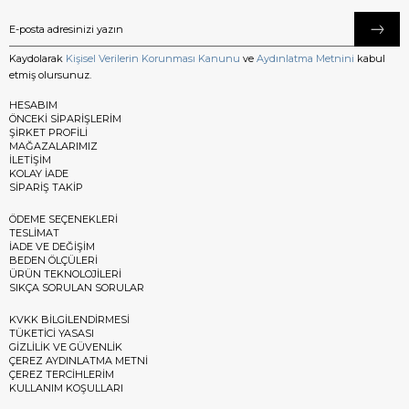
Kaydolarak
Kişisel Verilerin Korunması Kanunu
ve
Aydınlatma Metnini
kabul
etmiş olursunuz.
HESABIM
ÖNCEKİ SİPARİŞLERİM
ŞİRKET PROFİLİ
MAĞAZALARIMIZ
İLETİŞİM
KOLAY İADE
SİPARİŞ TAKİP
ÖDEME SEÇENEKLERİ
TESLİMAT
İADE VE DEĞİŞİM
BEDEN ÖLÇÜLERİ
ÜRÜN TEKNOLOJİLERİ
SIKÇA SORULAN SORULAR
KVKK BİLGİLENDİRMESİ
TÜKETİCİ YASASI
GİZLİLİK VE GÜVENLİK
ÇEREZ AYDINLATMA METNİ
ÇEREZ TERCİHLERİM
KULLANIM KOŞULLARI