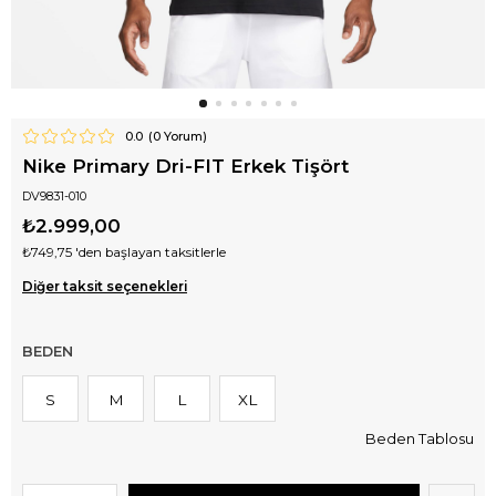
0.0
(
0
Yorum)
Nike Primary Dri-FIT Erkek Tişört
DV9831-010
₺2.999,00
₺749,75
'den başlayan taksitlerle
Diğer taksit seçenekleri
BEDEN
S
M
L
XL
Beden Tablosu