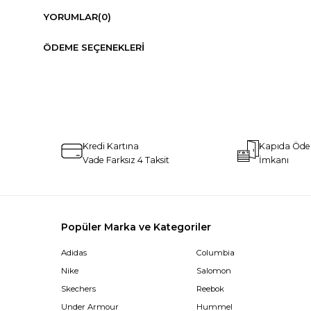
YORUMLAR
(0)
ÖDEME SEÇENEKLERI
Kredi Kartına
Kapıda Öd
Vade Farksız 4 Taksit
İmkanı
Popüler Marka ve Kategoriler
Adidas
Columbia
Nike
Salomon
Skechers
Reebok
Under Armour
Hummel