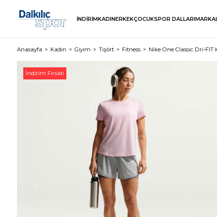
İNDİRİM
KADIN
ERKEK
ÇOCUK
SPOR DALLARI
MARKA
Anasayfa
Kadın
Giyim
Tişört
Fitness
Nike One Classic Dri-FIT 
İndirim Fırsatı