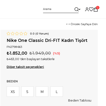
0
< < Önceki Sayfaya Dön
0.0
(
0
Yorum)
Nike One Classic Dri-FIT Kadın Tişört
FN2798-663
₺1.852,00
₺1.949,00
5
₺463,00
'den başlayan taksitlerle
Diğer taksit seçenekleri
BEDEN
XS
S
M
L
Beden Tablosu