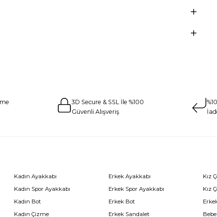
eme
3D Secure & SSL İle %100
%10
Güvenli Alışveriş
İad
Kadın Ayakkabı
Erkek Ayakkabı
Kız 
Kadın Spor Ayakkabı
Erkek Spor Ayakkabı
Kız 
Kadın Bot
Erkek Bot
Erkek
Kadın Çizme
Erkek Sandalet
Bebe