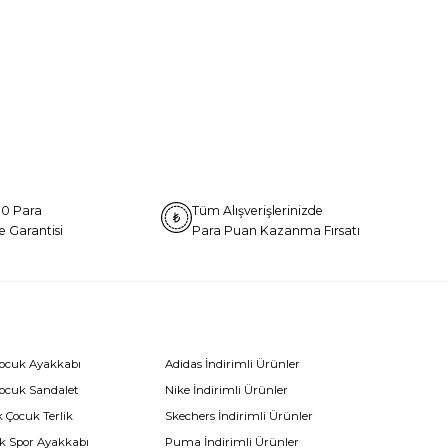
0 Para
Tüm Alışverişlerinizde
e Garantisi
Para Puan Kazanma Fırsatı
Çocuk Ayakkabı
Adidas İndirimli Ürünler
Çocuk Sandalet
Nike İndirimli Ürünler
 Çocuk Terlik
Skechers İndirimli Ürünler
k Spor Ayakkabı
Puma İndirimli Ürünler