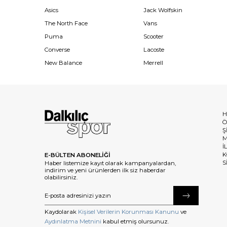
Asics
Jack Wolfskin
The North Face
Vans
Puma
Scooter
Converse
Lacoste
New Balance
Merrell
H
Ö
Ş
M
İ
K
E-BÜLTEN ABONELİĞİ
S
Haber listemize kayıt olarak kampanyalardan,
indirim ve yeni ürünlerden ilk siz haberdar
olabilirsiniz.
Kaydolarak
Kişisel Verilerin Korunması Kanunu
ve
Aydınlatma Metnini
kabul etmiş olursunuz.