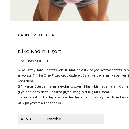
ÜRÜN ÖZELLIKLERI
Nike Kadın Tişört
One Classic Dri-FIT
Nike One yıllardır fitness yolculuklarına eşlik ediyor. Ancak fitness'ın 
arıyorsun? Nike One Fitted crop üstlere göz at. Antrenman yaparken 
üstü dene.
Sıfır yaka, üste zamana meydan okuyan klasik bir hava katar. Kıvrıml
giysilerle hem de tek başına giyebileceğin stile şıklık katar.
Daha çabuk buharlaşması için teri teninden uzaklaştıran Nike Dri-FIT
%89 polyester/%11 spandeks
RENK
Pembe