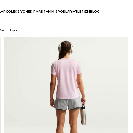
LAR
KOLEKSİYON
EKİPMAN
TAKIM SPORLARI
ATLETİZM
BLOG
Kadın Tişört