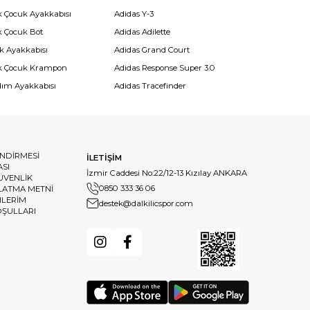
k Çocuk Ayakkabısı
Adidas Y-3
k Çocuk Bot
Adidas Adilette
k Ayakkabısı
Adidas Grand Court
k Çocuk Krampon
Adidas Response Super 3.0
dım Ayakkabısı
Adidas Tracefinder
ENDİRMESİ
İLETİŞİM
ASI
İzmir Caddesi No:22/12-13 Kızılay ANKARA
GÜVENLİK
0850 333 36 06
LATMA METNİ
HLERİM
destek@dalkilicspor.com
OŞULLARI