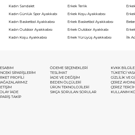
Kadın Sandalet
Erkek Terlik
Erke
Kadın Günlük Spor Ayakkabı
Erkek Koşu Ayakkabısı
Erke
Kadın Basketbol Ayakkabısı
Erkek Basketbol Ayakkabısı
Bebe
Kadın Outdoor Ayakkabısı
Erkek Outdoor Ayakkabı
Erke
Kadın Koşu Ayakkabısı
Erkek Yürüyüş Ayakkabısı
İlk A
ESABIM
ÖDEME SEÇENEKLERİ
KVKK BİLGİL
NCEKİ SİPARİŞLERİM
TESLİMAT
TÜKETİCİ YAS
İRKET PROFİLİ
İADE VE DEĞİŞİM
GİZLİLİK VE 
AĞAZALARIMIZ
BEDEN ÖLÇÜLERİ
ÇEREZ AYDIN
LETİŞİM
ÜRÜN TEKNOLOJİLERİ
ÇEREZ TERCİ
OLAY İADE
SIKÇA SORULAN SORULAR
KULLANIM K
İPARİŞ TAKİP