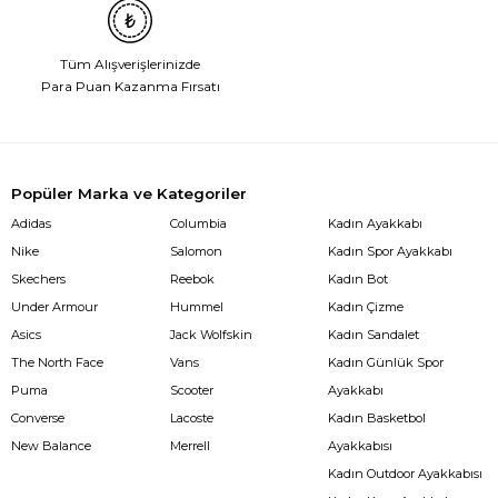
Tüm Alışverişlerinizde
Para Puan Kazanma Fırsatı
Popüler Marka ve Kategoriler
Adidas
Columbia
Kadın Ayakkabı
Nike
Salomon
Kadın Spor Ayakkabı
Skechers
Reebok
Kadın Bot
Under Armour
Hummel
Kadın Çizme
Asics
Jack Wolfskin
Kadın Sandalet
The North Face
Vans
Kadın Günlük Spor
Puma
Scooter
Ayakkabı
Converse
Lacoste
Kadın Basketbol
New Balance
Merrell
Ayakkabısı
Kadın Outdoor Ayakkabısı