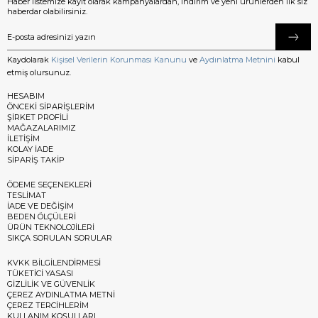
Haber listemize kayıt olarak kampanyalardan, indirim ve yeni ürünlerden ilk siz
haberdar olabilirsiniz.
Kaydolarak
Kişisel Verilerin Korunması Kanunu
ve
Aydınlatma Metnini
kabul
etmiş olursunuz.
HESABIM
ÖNCEKİ SİPARİŞLERİM
ŞİRKET PROFİLİ
MAĞAZALARIMIZ
İLETİŞİM
KOLAY İADE
SİPARİŞ TAKİP
ÖDEME SEÇENEKLERİ
TESLİMAT
İADE VE DEĞİŞİM
BEDEN ÖLÇÜLERİ
ÜRÜN TEKNOLOJİLERİ
SIKÇA SORULAN SORULAR
KVKK BİLGİLENDİRMESİ
TÜKETİCİ YASASI
GİZLİLİK VE GÜVENLİK
ÇEREZ AYDINLATMA METNİ
ÇEREZ TERCİHLERİM
KULLANIM KOŞULLARI