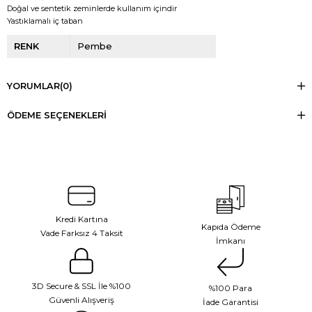
Doğal ve sentetik zeminlerde kullanım içindir
Yastıklamalı iç taban
RENK
Pembe
YORUMLAR
(0)
ÖDEME SEÇENEKLERI
Kredi Kartına
Kapıda Ödeme
Vade Farksız 4 Taksit
İmkanı
3D Secure & SSL İle %100
%100 Para
Güvenli Alışveriş
İade Garantisi