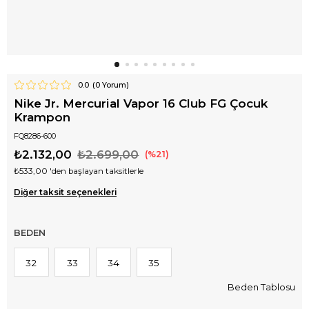
0.0
(
0
Yorum)
Nike Jr. Mercurial Vapor 16 Club FG Çocuk
Krampon
FQ8286-600
₺2.132,00
₺2.699,00
21
₺533,00
'den başlayan taksitlerle
Diğer taksit seçenekleri
BEDEN
32
33
34
35
Beden Tablosu