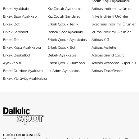
Kadın Koşu Ayakkabısı
Erkek Ayakkabı
Kız Çocuk Ayakkabı
Adidas İndirimli Ürünler
Erkek Spor Ayakkabı
Kız Çocuk Sandalet
Nike İndirimli Ürünler
Erkek Bot
Erkek Çocuk Terlik
Skechers İndirimli Ürünler
Erkek Sandalet
Bebek Spor Ayakkabı
Puma İndirimli Ürünler
Erkek Terlik
Erkek Çocuk Ayakkabısı
Adidas Y-3
Erkek Koşu Ayakkabısı
Erkek Çocuk Bot
Adidas Adilette
Erkek Basketbol
Bebek Ayakkabısı
Adidas Grand Court
Ayakkabısı
Erkek Çocuk Krampon
Adidas Response Super 3.0
Erkek Outdoor Ayakkabı
İlk Adım Ayakkabısı
Adidas Tracefinder
Erkek Yürüyüş Ayakkabısı
E-BÜLTEN ABONELİĞİ