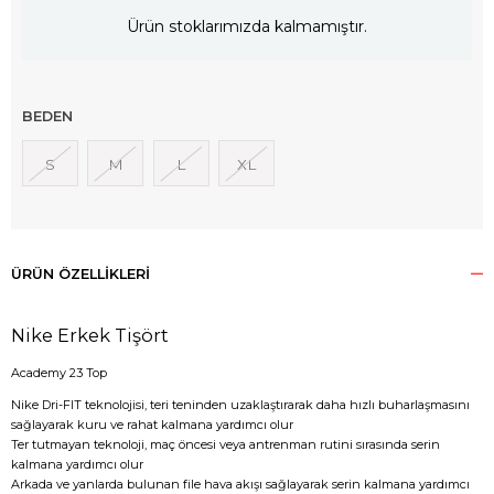
Ürün stoklarımızda kalmamıştır.
BEDEN
S
M
L
XL
ÜRÜN ÖZELLIKLERI
Nike Erkek Tişört
Academy 23 Top
Nike Dri-FIT teknolojisi, teri teninden uzaklaştırarak daha hızlı buharlaşmasını
sağlayarak kuru ve rahat kalmana yardımcı olur
Ter tutmayan teknoloji, maç öncesi veya antrenman rutini sırasında serin
kalmana yardımcı olur
Arkada ve yanlarda bulunan file hava akışı sağlayarak serin kalmana yardımcı