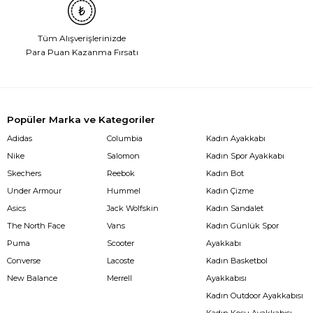
Tüm Alışverişlerinizde
Para Puan Kazanma Fırsatı
Popüler Marka ve Kategoriler
Adidas
Columbia
Kadın Ayakkabı
Nike
Salomon
Kadın Spor Ayakkabı
Skechers
Reebok
Kadın Bot
Under Armour
Hummel
Kadın Çizme
Asics
Jack Wolfskin
Kadın Sandalet
The North Face
Vans
Kadın Günlük Spor
Puma
Scooter
Ayakkabı
Converse
Lacoste
Kadın Basketbol
New Balance
Merrell
Ayakkabısı
Kadın Outdoor Ayakkabısı
Kadın Koşu Ayakkabısı