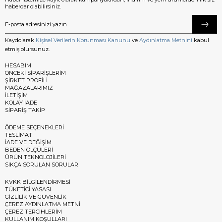
haberdar olabilirsiniz.
Kaydolarak
Kişisel Verilerin Korunması Kanunu
ve
Aydınlatma Metnini
kabul
etmiş olursunuz.
HESABIM
ÖNCEKİ SİPARİŞLERİM
ŞİRKET PROFİLİ
MAĞAZALARIMIZ
İLETİŞİM
KOLAY İADE
SİPARİŞ TAKİP
ÖDEME SEÇENEKLERİ
TESLİMAT
İADE VE DEĞİŞİM
BEDEN ÖLÇÜLERİ
ÜRÜN TEKNOLOJİLERİ
SIKÇA SORULAN SORULAR
KVKK BİLGİLENDİRMESİ
TÜKETİCİ YASASI
GİZLİLİK VE GÜVENLİK
ÇEREZ AYDINLATMA METNİ
ÇEREZ TERCİHLERİM
KULLANIM KOŞULLARI