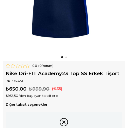
0.0
(
0
Yorum)
Nike Dri-FIT Academy23 Top SS Erkek Tişört
DR1336-451
₺650,00
₺999,90
35
₺162,50
'den başlayan taksitlerle
Diğer taksit seçenekleri