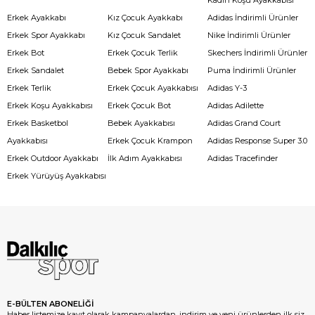
Erkek Ayakkabı
Kız Çocuk Ayakkabı
Adidas İndirimli Ürünler
Erkek Spor Ayakkabı
Kız Çocuk Sandalet
Nike İndirimli Ürünler
Erkek Bot
Erkek Çocuk Terlik
Skechers İndirimli Ürünler
Erkek Sandalet
Bebek Spor Ayakkabı
Puma İndirimli Ürünler
Erkek Terlik
Erkek Çocuk Ayakkabısı
Adidas Y-3
Erkek Koşu Ayakkabısı
Erkek Çocuk Bot
Adidas Adilette
Erkek Basketbol
Bebek Ayakkabısı
Adidas Grand Court
Ayakkabısı
Erkek Çocuk Krampon
Adidas Response Super 3.0
Erkek Outdoor Ayakkabı
İlk Adım Ayakkabısı
Adidas Tracefinder
Erkek Yürüyüş Ayakkabısı
E-BÜLTEN ABONELİĞİ
Haber listemize kayıt olarak kampanyalardan, indirim ve yeni ürünlerden ilk siz