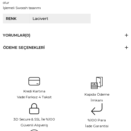
olur
İşlemeli Swoosh tasarımı
RENK
Lacivert
YORUMLAR
(0)
ÖDEME SEÇENEKLERI
Kredi Kartına
Kapıda Ödeme
Vade Farksız 4 Taksit
İmkanı
3D Secure & SSL İle %100
%100 Para
Güvenli Alışveriş
İade Garantisi