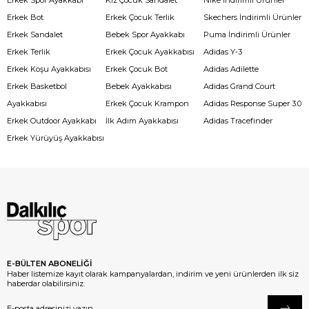
Erkek Spor Ayakkabı
Kız Çocuk Sandalet
Nike İndirimli Ürünler
Erkek Bot
Erkek Çocuk Terlik
Skechers İndirimli Ürünler
Erkek Sandalet
Bebek Spor Ayakkabı
Puma İndirimli Ürünler
Erkek Terlik
Erkek Çocuk Ayakkabısı
Adidas Y-3
Erkek Koşu Ayakkabısı
Erkek Çocuk Bot
Adidas Adilette
Erkek Basketbol
Bebek Ayakkabısı
Adidas Grand Court
Ayakkabısı
Erkek Çocuk Krampon
Adidas Response Super 3.0
Erkek Outdoor Ayakkabı
İlk Adım Ayakkabısı
Adidas Tracefinder
Erkek Yürüyüş Ayakkabısı
E-BÜLTEN ABONELİĞİ
Haber listemize kayıt olarak kampanyalardan, indirim ve yeni ürünlerden ilk siz
haberdar olabilirsiniz.