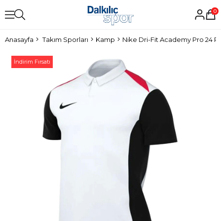
0
Anasayfa
Takım Sporları
Kamp
Nike Dri-Fit Academy Pro 24 Po
İndirim Fırsatı