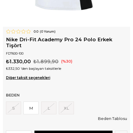
0.0
(
0
Yorum)
Nike Dri-Fit Academy Pro 24 Polo Erkek
Tişört
FD7600-100
₺1.330,00
₺1.899,90
30
₺332,50
'den başlayan taksitlerle
Diğer taksit seçenekleri
BEDEN
S
M
L
XL
Beden Tablosu