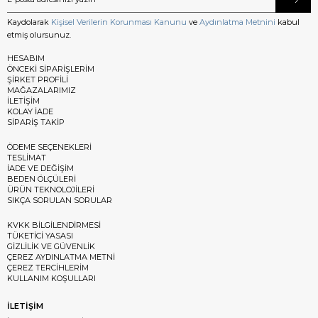
Kaydolarak
Kişisel Verilerin Korunması Kanunu
ve
Aydınlatma Metnini
kabul
etmiş olursunuz.
HESABIM
ÖNCEKİ SİPARİŞLERİM
ŞİRKET PROFİLİ
MAĞAZALARIMIZ
İLETİŞİM
KOLAY İADE
SİPARİŞ TAKİP
ÖDEME SEÇENEKLERİ
TESLİMAT
İADE VE DEĞİŞİM
BEDEN ÖLÇÜLERİ
ÜRÜN TEKNOLOJİLERİ
SIKÇA SORULAN SORULAR
KVKK BİLGİLENDİRMESİ
TÜKETİCİ YASASI
GİZLİLİK VE GÜVENLİK
ÇEREZ AYDINLATMA METNİ
ÇEREZ TERCİHLERİM
KULLANIM KOŞULLARI
İLETİŞİM