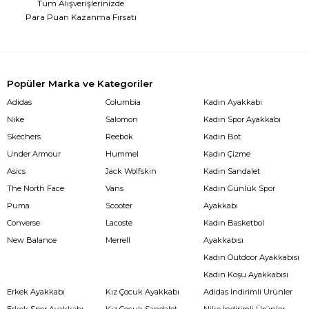
Tüm Alışverişlerinizde
Para Puan Kazanma Fırsatı
Popüler Marka ve Kategoriler
Adidas
Columbia
Kadın Ayakkabı
Nike
Salomon
Kadın Spor Ayakkabı
Skechers
Reebok
Kadın Bot
Under Armour
Hummel
Kadın Çizme
Asics
Jack Wolfskin
Kadın Sandalet
The North Face
Vans
Kadın Günlük Spor
Puma
Scooter
Ayakkabı
Converse
Lacoste
Kadın Basketbol
New Balance
Merrell
Ayakkabısı
Kadın Outdoor Ayakkabısı
Kadın Koşu Ayakkabısı
Erkek Ayakkabı
Kız Çocuk Ayakkabı
Adidas İndirimli Ürünler