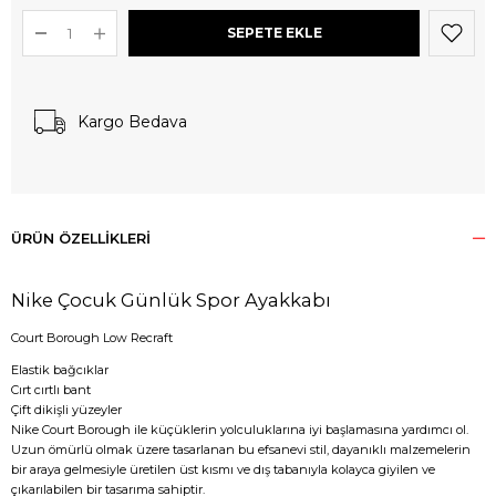
Kargo Bedava
ÜRÜN ÖZELLIKLERI
Nike Çocuk Günlük Spor Ayakkabı
Court Borough Low Recraft
Elastik bağcıklar
Cırt cırtlı bant
Çift dikişli yüzeyler
Nike Court Borough ile küçüklerin yolculuklarına iyi başlamasına yardımcı ol.
Uzun ömürlü olmak üzere tasarlanan bu efsanevi stil, dayanıklı malzemelerin
bir araya gelmesiyle üretilen üst kısmı ve dış tabanıyla kolayca giyilen ve
çıkarılabilen bir tasarıma sahiptir.