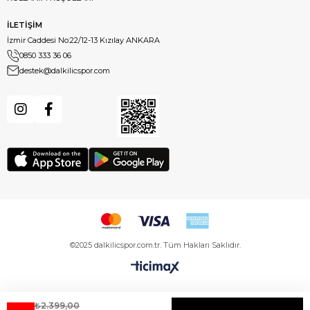
İLETİŞİM
İzmir Caddesi No:22/12-13 Kızılay ANKARA
0850 333 36 06
destek@dalkilicspor.com
©2025 dalkilicspor.com.tr. Tüm Hakları Saklıdır.
₺2.399,00