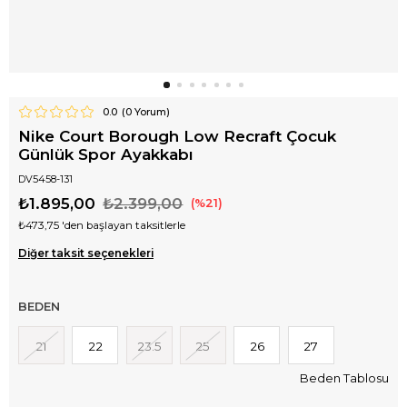
0.0
(
0
Yorum)
Nike Court Borough Low Recraft Çocuk
Günlük Spor Ayakkabı
DV5458-131
₺1.895,00
₺2.399,00
21
₺473,75
'den başlayan taksitlerle
Diğer taksit seçenekleri
BEDEN
21
22
23.5
25
26
27
Beden Tablosu