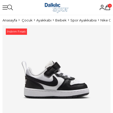
0
Anasayfa
Çocuk
Ayakkabı
Bebek
Spor Ayakkabısı
İndirim Fırsatı