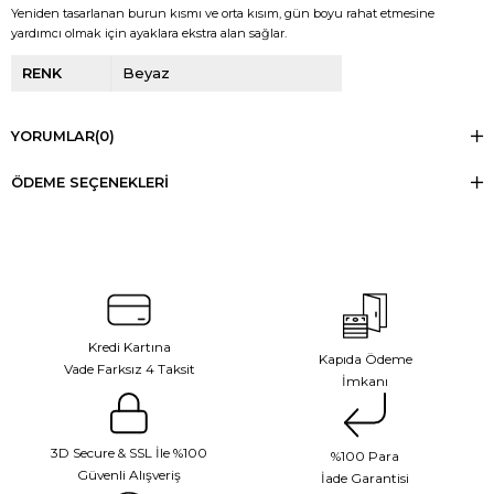
Yeniden tasarlanan burun kısmı ve orta kısım, gün boyu rahat etmesine
yardımcı olmak için ayaklara ekstra alan sağlar.
RENK
Beyaz
YORUMLAR
(0)
ÖDEME SEÇENEKLERI
Kredi Kartına
Kapıda Ödeme
Vade Farksız 4 Taksit
İmkanı
3D Secure & SSL İle %100
%100 Para
Güvenli Alışveriş
İade Garantisi