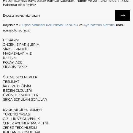
Haber listemize kayıt olarak kampanyalardan, indirim ve yeni ürünlerden ilk siz
haberdar olabilirsiniz.
Kaydolarak
Kişisel Verilerin Korunması Kanunu
ve
Aydınlatma Metnini
kabul
etmiş olursunuz.
HESABIM
ÖNCEKİ SİPARİŞLERİM
ŞİRKET PROFİLİ
MAĞAZALARIMIZ
İLETİŞİM
KOLAY İADE
SİPARİŞ TAKİP
ÖDEME SEÇENEKLERİ
TESLİMAT
İADE VE DEĞİŞİM
BEDEN ÖLÇÜLERİ
ÜRÜN TEKNOLOJİLERİ
SIKÇA SORULAN SORULAR
KVKK BİLGİLENDİRMESİ
TÜKETİCİ YASASI
GİZLİLİK VE GÜVENLİK
ÇEREZ AYDINLATMA METNİ
ÇEREZ TERCİHLERİM
KULLANIM KOŞULLARI