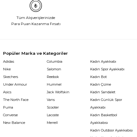
Tüm Alışverişlerinizde
Para Puan Kazanma Fırsatı
Popüler Marka ve Kategoriler
Adidas
Columbia
Kadın Ayakkabı
Nike
Salomon
Kadın Spor Ayakkabı
Skechers
Reebok
Kadın Bot
Under Armour
Hummel
Kadın Çizme
Asics
Jack Wolfskin
Kadın Sandalet
The North Face
Vans
Kadın Günlük Spor
Puma
Scooter
Ayakkabı
Converse
Lacoste
Kadın Basketbol
New Balance
Merrell
Ayakkabısı
Kadın Outdoor Ayakkabısı