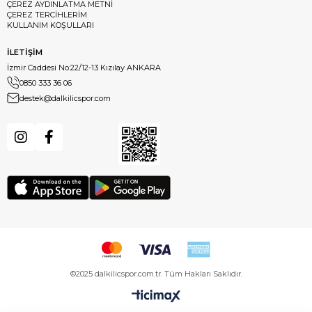
ÇEREZ AYDINLATMA METNİ
ÇEREZ TERCİHLERİM
KULLANIM KOŞULLARI
İLETİŞİM
İzmir Caddesi No:22/12-13 Kızılay ANKARA
0850 333 36 06
destek@dalkilicspor.com
©2025 dalkilicspor.com.tr. Tüm Hakları Saklıdır.