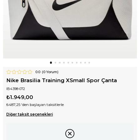
0.0
(
0
Yorum)
Nike Brasilia Training XSmall Spor Çanta
IB4398-072
₺1.949,00
₺487,25
'den başlayan taksitlerle
Diğer taksit seçenekleri