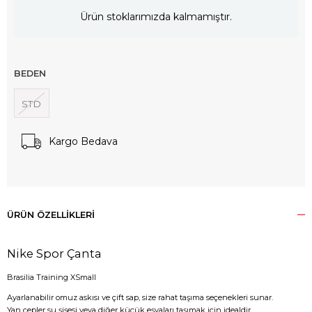
Ürün stoklarımızda kalmamıştır.
BEDEN
STD
Kargo Bedava
ÜRÜN ÖZELLIKLERI
Nike Spor Çanta
Brasilia Training XSmall
Ayarlanabilir omuz askısı ve çift sap, size rahat taşıma seçenekleri sunar.
Yan cepler su şişesi veya diğer küçük eşyaları taşımak için idealdir.