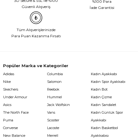
3D Secure & SSL İle %100
%100 Para
Güvenli Alışveriş
İade Garantisi
Tüm Alışverişlerinizde
Para Puan Kazanma Fırsatı
Popüler Marka ve Kategoriler
Adidas
Columbia
Kadın Ayakkabı
Nike
Salomon
Kadın Spor Ayakkabı
Skechers
Reebok
Kadın Bot
Under Armour
Hummel
Kadın Çizme
Asics
Jack Wolfskin
Kadın Sandalet
The North Face
Vans
Kadın Günlük Spor
Puma
Scooter
Ayakkabı
Converse
Lacoste
Kadın Basketbol
New Balance
Merrell
Ayakkabısı