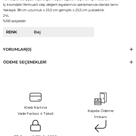
İç kısımdaki fermuarlı cep, değerli eşyalarınızı saklamanıza olanak tanır.
Yaklaşık 38 cm uzunluk x 25,5 cm genişlik x 25,5 cm yükseklik.
24L
%100 polyester
RENK
Bej
YORUMLAR
(0)
ÖDEME SEÇENEKLERI
Kredi Kartına
Kapıda Ödeme
Vade Farksız 4 Taksit
İmkanı