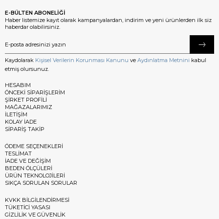
E-BÜLTEN ABONELİĞİ
Haber listemize kayıt olarak kampanyalardan, indirim ve yeni ürünlerden ilk siz
haberdar olabilirsiniz.
Kaydolarak
Kişisel Verilerin Korunması Kanunu
ve
Aydınlatma Metnini
kabul
etmiş olursunuz.
HESABIM
ÖNCEKİ SİPARİŞLERİM
ŞİRKET PROFİLİ
MAĞAZALARIMIZ
İLETİŞİM
KOLAY İADE
SİPARİŞ TAKİP
ÖDEME SEÇENEKLERİ
TESLİMAT
İADE VE DEĞİŞİM
BEDEN ÖLÇÜLERİ
ÜRÜN TEKNOLOJİLERİ
SIKÇA SORULAN SORULAR
KVKK BİLGİLENDİRMESİ
TÜKETİCİ YASASI
GİZLİLİK VE GÜVENLİK