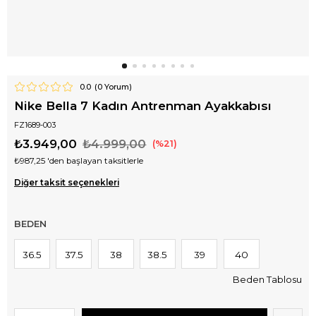
0.0
(
0
Yorum)
Nike Bella 7 Kadın Antrenman Ayakkabısı
FZ1689-003
₺3.949,00
₺4.999,00
21
₺987,25
'den başlayan taksitlerle
Diğer taksit seçenekleri
BEDEN
36.5
37.5
38
38.5
39
40
Beden Tablosu