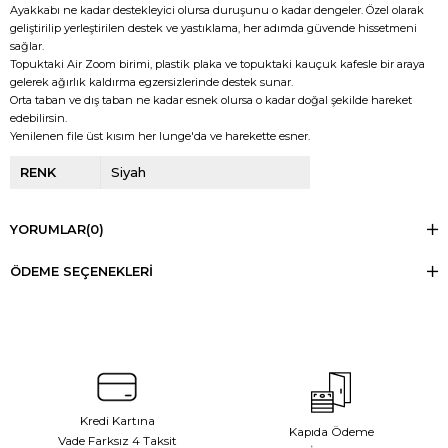
Ayakkabı ne kadar destekleyici olursa duruşunu o kadar dengeler. Özel olarak
geliştirilip yerleştirilen destek ve yastıklama, her adımda güvende hissetmeni
sağlar.
Topuktaki Air Zoom birimi, plastik plaka ve topuktaki kauçuk kafesle bir araya
gelerek ağırlık kaldırma egzersizlerinde destek sunar.
Orta taban ve dış taban ne kadar esnek olursa o kadar doğal şekilde hareket
edebilirsin.
Yenilenen file üst kısım her lunge'da ve harekette esner.
RENK
Siyah
YORUMLAR
(0)
ÖDEME SEÇENEKLERI
Kredi Kartına
Kapıda Ödeme
Vade Farksız 4 Taksit