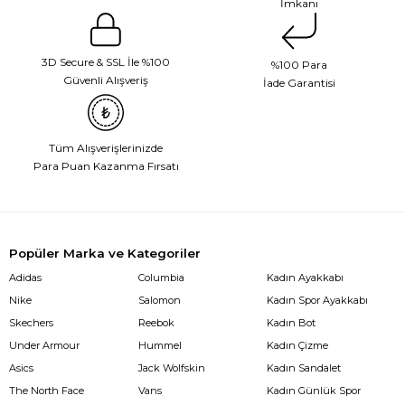
İmkanı
3D Secure & SSL İle %100
%100 Para
Güvenli Alışveriş
İade Garantisi
Tüm Alışverişlerinizde
Para Puan Kazanma Fırsatı
Popüler Marka ve Kategoriler
Adidas
Columbia
Kadın Ayakkabı
Nike
Salomon
Kadın Spor Ayakkabı
Skechers
Reebok
Kadın Bot
Under Armour
Hummel
Kadın Çizme
Asics
Jack Wolfskin
Kadın Sandalet
The North Face
Vans
Kadın Günlük Spor