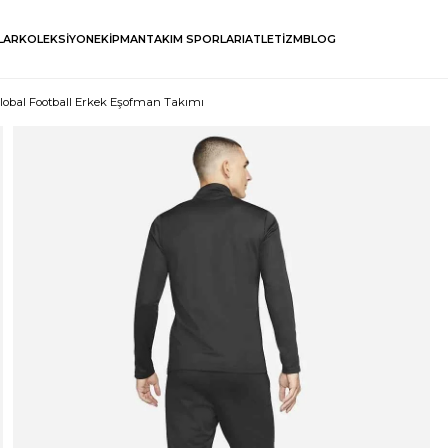
LAR
KOLEKSİYON
EKİPMAN
TAKIM SPORLARI
ATLETİZM
BLOG
lobal Football Erkek Eşofman Takımı