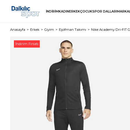
İNDİRİM
KADIN
ERKEK
ÇOCUK
SPOR DALLARI
MARKA
Anasayfa
Erkek
Giyim
Eşofman Takımı
Nike Academy Dri-FIT G
İndirim Fırsatı