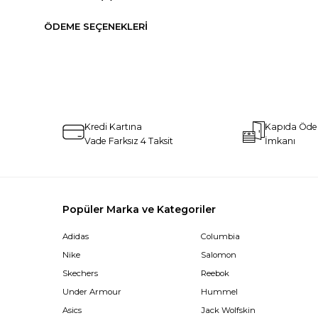
ÖDEME SEÇENEKLERI
Kredi Kartına
Kapıda Öd
Vade Farksız 4 Taksit
İmkanı
Popüler Marka ve Kategoriler
Adidas
Columbia
Nike
Salomon
Skechers
Reebok
Under Armour
Hummel
Asics
Jack Wolfskin