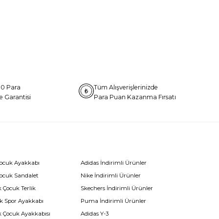
0 Para
Tüm Alışverişlerinizde
e Garantisi
Para Puan Kazanma Fırsatı
Çocuk Ayakkabı
Adidas İndirimli Ürünler
Çocuk Sandalet
Nike İndirimli Ürünler
 Çocuk Terlik
Skechers İndirimli Ürünler
k Spor Ayakkabı
Puma İndirimli Ürünler
k Çocuk Ayakkabısı
Adidas Y-3