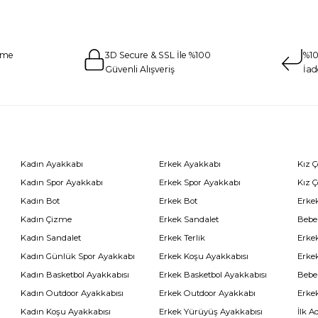
eme
3D Secure & SSL İle %100
%10
Güvenli Alışveriş
İad
Kadın Ayakkabı
Erkek Ayakkabı
Kız 
Kadın Spor Ayakkabı
Erkek Spor Ayakkabı
Kız 
Kadın Bot
Erkek Bot
Erkek
Kadın Çizme
Erkek Sandalet
Bebe
Kadın Sandalet
Erkek Terlik
Erke
Kadın Günlük Spor Ayakkabı
Erkek Koşu Ayakkabısı
Erke
Kadın Basketbol Ayakkabısı
Erkek Basketbol Ayakkabısı
Bebe
Kadın Outdoor Ayakkabısı
Erkek Outdoor Ayakkabı
Erke
Kadın Koşu Ayakkabısı
Erkek Yürüyüş Ayakkabısı
İlk A