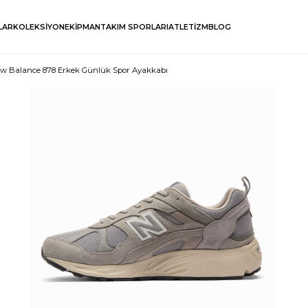
LAR
KOLEKSİYON
EKİPMAN
TAKIM SPORLARI
ATLETİZM
BLOG
w Balance 878 Erkek Günlük Spor Ayakkabı