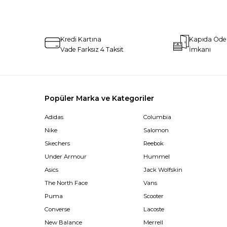
Kredi Kartına
Kapıda Öd
Vade Farksız 4 Taksit
İmkanı
Popüler Marka ve Kategoriler
Adidas
Columbia
Nike
Salomon
Skechers
Reebok
Under Armour
Hummel
Asics
Jack Wolfskin
The North Face
Vans
Puma
Scooter
Converse
Lacoste
New Balance
Merrell