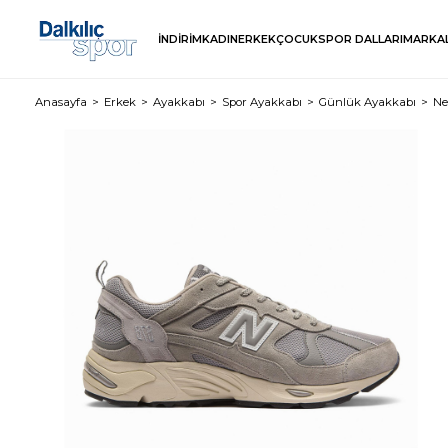
İNDİRİM
KADIN
ERKEK
ÇOCUK
SPOR DALLARI
MARKA
Anasayfa
Erkek
Ayakkabı
Spor Ayakkabı
Günlük Ayakkabı
Ne