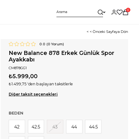
0
< < Önceki Sayfaya Dön
0.0
(
0
Yorum)
New Balance 878 Erkek Günlük Spor
Ayakkabı
CM878GG1
₺5.999,00
₺1.499,75
'den başlayan taksitlerle
Diğer taksit seçenekleri
BEDEN
42
42.5
43
44
44.5