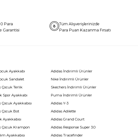
0 Para
Tüm Alışverişlerinizde
e Garantisi
Para Puan Kazanma Fırsatı
Çocuk Ayakkabı
Adidas İndirimli Ürünler
Çocuk Sandalet
Nike İndirimli Ürünler
 Çocuk Terlik
Skechers İndirimli Ürünler
k Spor Ayakkabı
Puma İndirimli Ürünler
k Çocuk Ayakkabısı
Adidas Y-3
k Çocuk Bot
Adidas Adilette
k Ayakkabısı
Adidas Grand Court
k Çocuk Krampon
Adidas Response Super 3.0
dım Ayakkabısı
Adidas Tracefinder