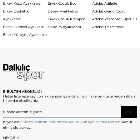
Erkek Koşu Ayakkabısı
Erkek Çocuk Bot
Adidas Adilette
Erkek Basketbol
Bebek Ayakkabısı
Adidas Grand Court
Ayakkabısı
Erkek Çocuk Krampon
Adidas Response Super 3.0
Erkek Outdoor Ayakkabı
İlk Adım Ayakkabısı
Adidas Tracefinder
Erkek Yürüyüş Ayakkabısı
E-BÜLTEN ABONELİĞİ
Haber listemize kayıt olarak kampanyalardan, indirim ve yeni ürünlerden ilk siz
haberdar olabilirsiniz.
Kaydolarak
Kişisel Verilerin Korunması Kanunu
ve
Aydınlatma Metnini
kabul
etmiş olursunuz.
HESABIM