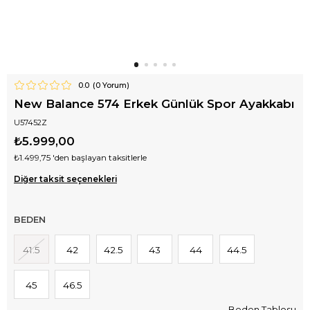
0.0
(
0
Yorum)
New Balance 574 Erkek Günlük Spor Ayakkabı
U57452Z
₺5.999,00
₺1.499,75
'den başlayan taksitlerle
Diğer taksit seçenekleri
BEDEN
41.5
42
42.5
43
44
44.5
45
46.5
Beden Tablosu