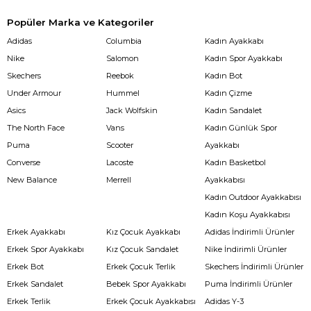
Popüler Marka ve Kategoriler
Adidas
Columbia
Kadın Ayakkabı
Nike
Salomon
Kadın Spor Ayakkabı
Skechers
Reebok
Kadın Bot
Under Armour
Hummel
Kadın Çizme
Asics
Jack Wolfskin
Kadın Sandalet
The North Face
Vans
Kadın Günlük Spor
Puma
Scooter
Ayakkabı
Converse
Lacoste
Kadın Basketbol
New Balance
Merrell
Ayakkabısı
Kadın Outdoor Ayakkabısı
Kadın Koşu Ayakkabısı
Erkek Ayakkabı
Kız Çocuk Ayakkabı
Adidas İndirimli Ürünler
Erkek Spor Ayakkabı
Kız Çocuk Sandalet
Nike İndirimli Ürünler
Erkek Bot
Erkek Çocuk Terlik
Skechers İndirimli Ürünler
Erkek Sandalet
Bebek Spor Ayakkabı
Puma İndirimli Ürünler
Erkek Terlik
Erkek Çocuk Ayakkabısı
Adidas Y-3