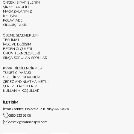
ÖNCEKİ SİPARİŞLERİM
ŞİRKET PROFİLİ
MAĞAZALARIMIZ
İLETİŞİM
KOLAY İADE
SİPARİŞ TAKİP
ÖDEME SEÇENEKLERİ
TESLİMAT
İADE VE DEĞİŞİM
BEDEN ÖLÇÜLERİ
ÜRÜN TEKNOLOJİLERİ
SIKÇA SORULAN SORULAR
KVKK BİLGİLENDİRMESİ
TÜKETİCİ YASASI
GİZLİLİK VE GÜVENLİK
ÇEREZ AYDINLATMA METNİ
ÇEREZ TERCİHLERİM
KULLANIM KOŞULLARI
İLETİŞİM
İzmir Caddesi No:22/12-13 Kızılay ANKARA
0850 333 36 06
destek@dalkilicspor.com