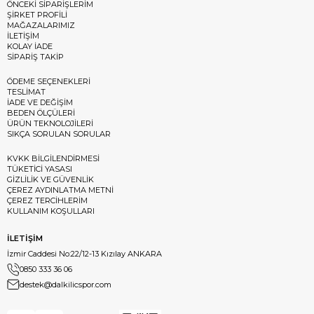
ÖNCEKİ SİPARİŞLERİM
ŞİRKET PROFİLİ
MAĞAZALARIMIZ
İLETİŞİM
KOLAY İADE
SİPARİŞ TAKİP
ÖDEME SEÇENEKLERİ
TESLİMAT
İADE VE DEĞİŞİM
BEDEN ÖLÇÜLERİ
ÜRÜN TEKNOLOJİLERİ
SIKÇA SORULAN SORULAR
KVKK BİLGİLENDİRMESİ
TÜKETİCİ YASASI
GİZLİLİK VE GÜVENLİK
ÇEREZ AYDINLATMA METNİ
ÇEREZ TERCİHLERİM
KULLANIM KOŞULLARI
İLETİŞİM
İzmir Caddesi No:22/12-13 Kızılay ANKARA
0850 333 36 06
destek@dalkilicspor.com