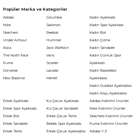
Popüler Marka ve Kategoriler
Adidas
Columbia
Kadın Ayakkabı
Nike
Salomon
Kadın Spor Ayakkabı
Skechers
Reebok
Kadın Bot
Under Armour
Hummel
Kadın Çizme
Asics
Jack Wolfskin
Kadın Sandalet
The North Face
Vans
Kadın Günlük Spor
Puma
Scooter
Ayakkabı
Converse
Lacoste
Kadın Basketbol
New Balance
Merrell
Ayakkabısı
Kadın Outdoor Ayakkabısı
Kadın Koşu Ayakkabısı
Erkek Ayakkabı
Kız Çocuk Ayakkabı
Adidas İndirimli Ürünler
Erkek Spor Ayakkabı
Kız Çocuk Sandalet
Nike İndirimli Ürünler
Erkek Bot
Erkek Çocuk Terlik
Skechers İndirimli Ürünler
Erkek Sandalet
Bebek Spor Ayakkabı
Puma İndirimli Ürünler
Erkek Terlik
Erkek Çocuk Ayakkabısı
Adidas Y-3