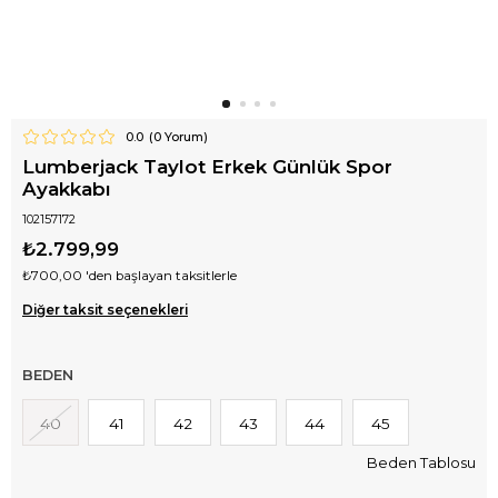
0.0
(
0
Yorum)
Lumberjack Taylot Erkek Günlük Spor
Ayakkabı
102157172
₺2.799,99
₺700,00
'den başlayan taksitlerle
Diğer taksit seçenekleri
BEDEN
40
41
42
43
44
45
Beden Tablosu