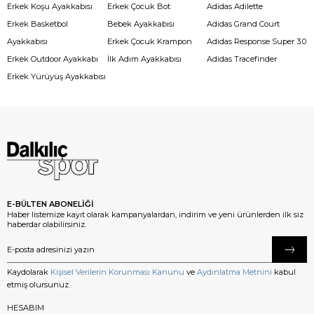
Erkek Koşu Ayakkabısı
Erkek Çocuk Bot
Adidas Adilette
Erkek Basketbol
Bebek Ayakkabısı
Adidas Grand Court
Ayakkabısı
Erkek Çocuk Krampon
Adidas Response Super 3.0
Erkek Outdoor Ayakkabı
İlk Adım Ayakkabısı
Adidas Tracefinder
Erkek Yürüyüş Ayakkabısı
E-BÜLTEN ABONELİĞİ
Haber listemize kayıt olarak kampanyalardan, indirim ve yeni ürünlerden ilk siz
haberdar olabilirsiniz.
Kaydolarak
Kişisel Verilerin Korunması Kanunu
ve
Aydınlatma Metnini
kabul
etmiş olursunuz.
HESABIM