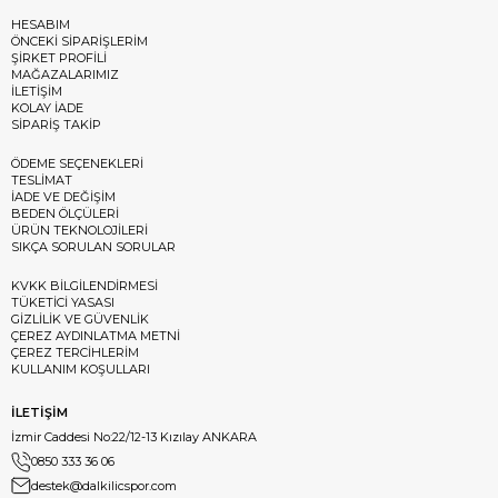
HESABIM
ÖNCEKİ SİPARİŞLERİM
ŞİRKET PROFİLİ
MAĞAZALARIMIZ
İLETİŞİM
KOLAY İADE
SİPARİŞ TAKİP
ÖDEME SEÇENEKLERİ
TESLİMAT
İADE VE DEĞİŞİM
BEDEN ÖLÇÜLERİ
ÜRÜN TEKNOLOJİLERİ
SIKÇA SORULAN SORULAR
KVKK BİLGİLENDİRMESİ
TÜKETİCİ YASASI
GİZLİLİK VE GÜVENLİK
ÇEREZ AYDINLATMA METNİ
ÇEREZ TERCİHLERİM
KULLANIM KOŞULLARI
İLETİŞİM
İzmir Caddesi No:22/12-13 Kızılay ANKARA
0850 333 36 06
destek@dalkilicspor.com