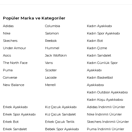
Popüler Marka ve Kategoriler
Adidas
Columbia
Kadın Ayakkabı
Nike
Salomon
Kadın Spor Ayakkabı
Skechers
Reebok
Kadın Bot
Under Armour
Hummel
Kadın Çizme
Asics
Jack Wolfskin
Kadın Sandalet
The North Face
Vans
Kadın Günlük Spor
Puma
Scooter
Ayakkabı
Converse
Lacoste
Kadın Basketbol
New Balance
Merrell
Ayakkabısı
Kadın Outdoor Ayakkabısı
Kadın Koşu Ayakkabısı
Erkek Ayakkabı
Kız Çocuk Ayakkabı
Adidas İndirimli Ürünler
Erkek Spor Ayakkabı
Kız Çocuk Sandalet
Nike İndirimli Ürünler
Erkek Bot
Erkek Çocuk Terlik
Skechers İndirimli Ürünler
Erkek Sandalet
Bebek Spor Ayakkabı
Puma İndirimli Ürünler