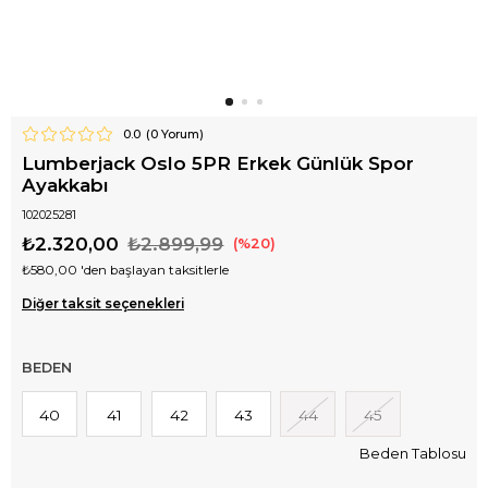
0.0
(
0
Yorum)
Lumberjack Oslo 5PR Erkek Günlük Spor
Ayakkabı
102025281
₺2.320,00
₺2.899,99
20
₺580,00
'den başlayan taksitlerle
Diğer taksit seçenekleri
BEDEN
40
41
42
43
44
45
Beden Tablosu