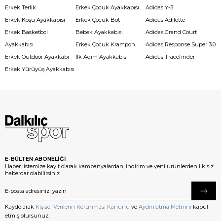
Erkek Terlik
Erkek Çocuk Ayakkabısı
Adidas Y-3
Erkek Koşu Ayakkabısı
Erkek Çocuk Bot
Adidas Adilette
Erkek Basketbol
Bebek Ayakkabısı
Adidas Grand Court
Ayakkabısı
Erkek Çocuk Krampon
Adidas Response Super 3.0
Erkek Outdoor Ayakkabı
İlk Adım Ayakkabısı
Adidas Tracefinder
Erkek Yürüyüş Ayakkabısı
E-BÜLTEN ABONELİĞİ
Haber listemize kayıt olarak kampanyalardan, indirim ve yeni ürünlerden ilk siz
haberdar olabilirsiniz.
Kaydolarak
Kişisel Verilerin Korunması Kanunu
ve
Aydınlatma Metnini
kabul
etmiş olursunuz.