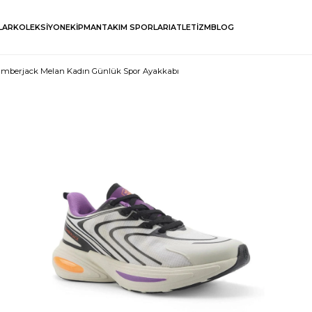
LAR
KOLEKSİYON
EKİPMAN
TAKIM SPORLARI
ATLETİZM
BLOG
mberjack Melan Kadın Günlük Spor Ayakkabı