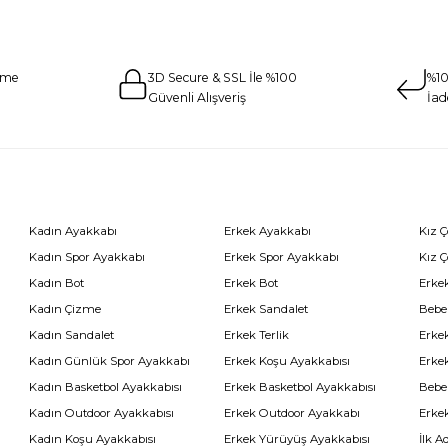
eme
3D Secure & SSL İle %100
%10
Güvenli Alışveriş
İad
Kadın Ayakkabı
Erkek Ayakkabı
Kız 
Kadın Spor Ayakkabı
Erkek Spor Ayakkabı
Kız 
Kadın Bot
Erkek Bot
Erkek
Kadın Çizme
Erkek Sandalet
Bebe
Kadın Sandalet
Erkek Terlik
Erke
Kadın Günlük Spor Ayakkabı
Erkek Koşu Ayakkabısı
Erke
Kadın Basketbol Ayakkabısı
Erkek Basketbol Ayakkabısı
Bebe
Kadın Outdoor Ayakkabısı
Erkek Outdoor Ayakkabı
Erke
Kadın Koşu Ayakkabısı
Erkek Yürüyüş Ayakkabısı
İlk A