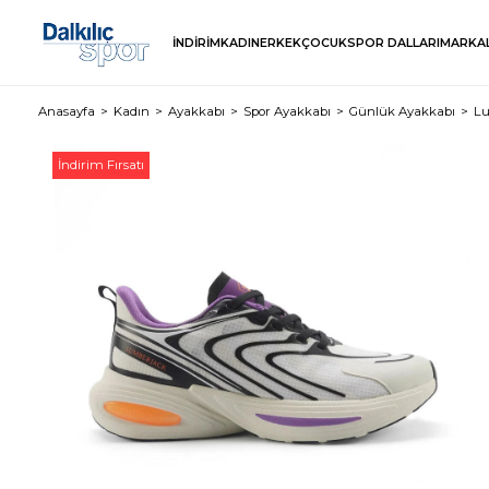
İNDİRİM
KADIN
ERKEK
ÇOCUK
SPOR DALLARI
MARKA
Anasayfa
Kadın
Ayakkabı
Spor Ayakkabı
Günlük Ayakkabı
Lu
İndirim Fırsatı