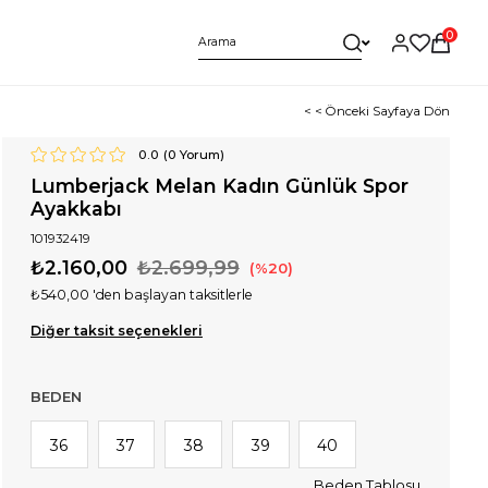
0
< < Önceki Sayfaya Dön
0.0
(
0
Yorum)
Lumberjack Melan Kadın Günlük Spor
Ayakkabı
101932419
₺2.160,00
₺2.699,99
20
₺540,00
'den başlayan taksitlerle
Diğer taksit seçenekleri
BEDEN
36
37
38
39
40
Beden Tablosu