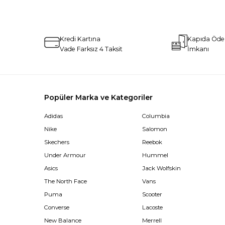
Kredi Kartına
Kapıda Öd
Vade Farksız 4 Taksit
İmkanı
Popüler Marka ve Kategoriler
Adidas
Columbia
Nike
Salomon
Skechers
Reebok
Under Armour
Hummel
Asics
Jack Wolfskin
The North Face
Vans
Puma
Scooter
Converse
Lacoste
New Balance
Merrell