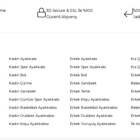
eme
3D Secure & SSL İle %100
%10
Güvenli Alışveriş
İad
Kadın Ayakkabı
Erkek Ayakkabı
Kız 
Kadın Spor Ayakkabı
Erkek Spor Ayakkabı
Kız 
Kadın Bot
Erkek Bot
Erkek
Kadın Çizme
Erkek Sandalet
Bebe
Kadın Sandalet
Erkek Terlik
Erke
Kadın Günlük Spor Ayakkabı
Erkek Koşu Ayakkabısı
Erke
Kadın Basketbol Ayakkabısı
Erkek Basketbol Ayakkabısı
Bebe
Kadın Outdoor Ayakkabısı
Erkek Outdoor Ayakkabı
Erke
Kadın Koşu Ayakkabısı
Erkek Yürüyüş Ayakkabısı
İlk A