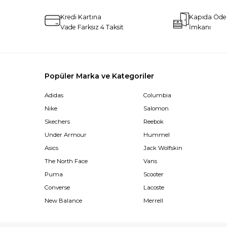
Kredi Kartına
Kapıda Öd
Vade Farksız 4 Taksit
İmkanı
Popüler Marka ve Kategoriler
Adidas
Columbia
Nike
Salomon
Skechers
Reebok
Under Armour
Hummel
Asics
Jack Wolfskin
The North Face
Vans
Puma
Scooter
Converse
Lacoste
New Balance
Merrell