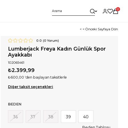
0
< < Önceki Sayfaya Dön
0.0
(
0
Yorum)
Lumberjack Freya Kadın Günlük Spor
Ayakkabı
102065461
₺2.399,99
₺600,00
'den başlayan taksitlerle
Diğer taksit seçenekleri
BEDEN
36
37
38
39
40
Beden Tablosu