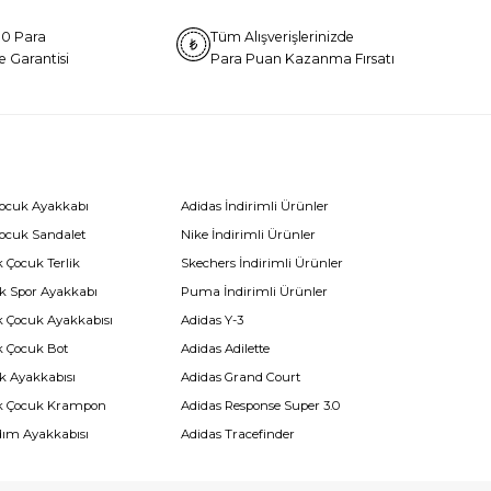
0 Para
Tüm Alışverişlerinizde
e Garantisi
Para Puan Kazanma Fırsatı
Çocuk Ayakkabı
Adidas İndirimli Ürünler
Çocuk Sandalet
Nike İndirimli Ürünler
 Çocuk Terlik
Skechers İndirimli Ürünler
k Spor Ayakkabı
Puma İndirimli Ürünler
k Çocuk Ayakkabısı
Adidas Y-3
k Çocuk Bot
Adidas Adilette
k Ayakkabısı
Adidas Grand Court
k Çocuk Krampon
Adidas Response Super 3.0
dım Ayakkabısı
Adidas Tracefinder