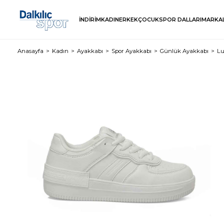
İNDİRİM
KADIN
ERKEK
ÇOCUK
SPOR DALLARI
MARKA
Anasayfa
Kadın
Ayakkabı
Spor Ayakkabı
Günlük Ayakkabı
Lu