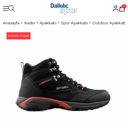
0
Anasayfa
Kadın
Ayakkabı
Spor Ayakkabı
Outdoor Ayakkabı
İndirim Fırsatı