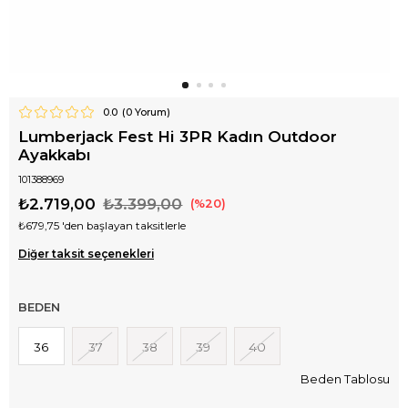
0.0
(
0
Yorum)
Lumberjack Fest Hi 3PR Kadın Outdoor
Ayakkabı
101388969
₺2.719,00
₺3.399,00
20
₺679,75
'den başlayan taksitlerle
Diğer taksit seçenekleri
BEDEN
36
37
38
39
40
Beden Tablosu