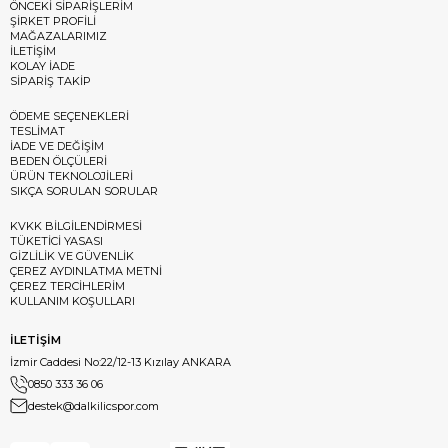
ÖNCEKİ SİPARİŞLERİM
ŞİRKET PROFİLİ
MAĞAZALARIMIZ
İLETİŞİM
KOLAY İADE
SİPARİŞ TAKİP
ÖDEME SEÇENEKLERİ
TESLİMAT
İADE VE DEĞİŞİM
BEDEN ÖLÇÜLERİ
ÜRÜN TEKNOLOJİLERİ
SIKÇA SORULAN SORULAR
KVKK BİLGİLENDİRMESİ
TÜKETİCİ YASASI
GİZLİLİK VE GÜVENLİK
ÇEREZ AYDINLATMA METNİ
ÇEREZ TERCİHLERİM
KULLANIM KOŞULLARI
İLETİŞİM
İzmir Caddesi No:22/12-13 Kızılay ANKARA
0850 333 36 06
destek@dalkilicspor.com