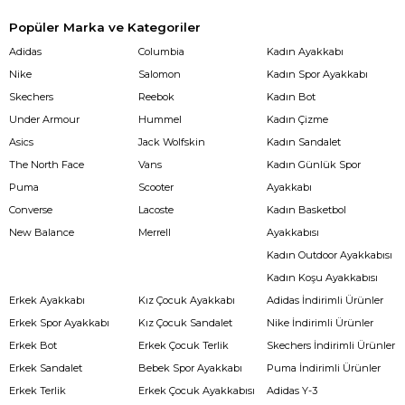
Popüler Marka ve Kategoriler
Adidas
Columbia
Kadın Ayakkabı
Nike
Salomon
Kadın Spor Ayakkabı
Skechers
Reebok
Kadın Bot
Under Armour
Hummel
Kadın Çizme
Asics
Jack Wolfskin
Kadın Sandalet
The North Face
Vans
Kadın Günlük Spor
Puma
Scooter
Ayakkabı
Converse
Lacoste
Kadın Basketbol
New Balance
Merrell
Ayakkabısı
Kadın Outdoor Ayakkabısı
Kadın Koşu Ayakkabısı
Erkek Ayakkabı
Kız Çocuk Ayakkabı
Adidas İndirimli Ürünler
Erkek Spor Ayakkabı
Kız Çocuk Sandalet
Nike İndirimli Ürünler
Erkek Bot
Erkek Çocuk Terlik
Skechers İndirimli Ürünler
Erkek Sandalet
Bebek Spor Ayakkabı
Puma İndirimli Ürünler
Erkek Terlik
Erkek Çocuk Ayakkabısı
Adidas Y-3