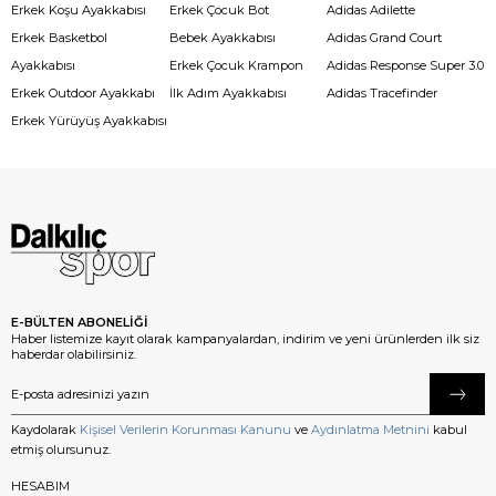
Erkek Koşu Ayakkabısı
Erkek Çocuk Bot
Adidas Adilette
Erkek Basketbol
Bebek Ayakkabısı
Adidas Grand Court
Ayakkabısı
Erkek Çocuk Krampon
Adidas Response Super 3.0
Erkek Outdoor Ayakkabı
İlk Adım Ayakkabısı
Adidas Tracefinder
Erkek Yürüyüş Ayakkabısı
E-BÜLTEN ABONELİĞİ
Haber listemize kayıt olarak kampanyalardan, indirim ve yeni ürünlerden ilk siz
haberdar olabilirsiniz.
Kaydolarak
Kişisel Verilerin Korunması Kanunu
ve
Aydınlatma Metnini
kabul
etmiş olursunuz.
HESABIM