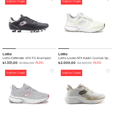
İndirim Fırsatı
İndirim Fırsatı
Lotto
Lotto
Lotto Defender 4FX FG Krampon
Lotto Lovelo 5FX Kadın Günlük Spor Ayakkabı
₺1.331,00
₺1.664,00
₺2.000,00
₺2.499,99
%20
%20
İndirim Fırsatı
İndirim Fırsatı