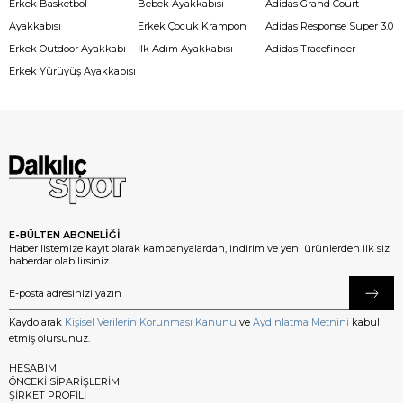
Erkek Basketbol
Bebek Ayakkabısı
Adidas Grand Court
Ayakkabısı
Erkek Çocuk Krampon
Adidas Response Super 3.0
Erkek Outdoor Ayakkabı
İlk Adım Ayakkabısı
Adidas Tracefinder
Erkek Yürüyüş Ayakkabısı
E-BÜLTEN ABONELİĞİ
Haber listemize kayıt olarak kampanyalardan, indirim ve yeni ürünlerden ilk siz
haberdar olabilirsiniz.
Kaydolarak
Kişisel Verilerin Korunması Kanunu
ve
Aydınlatma Metnini
kabul
etmiş olursunuz.
HESABIM
ÖNCEKİ SİPARİŞLERİM
ŞİRKET PROFİLİ