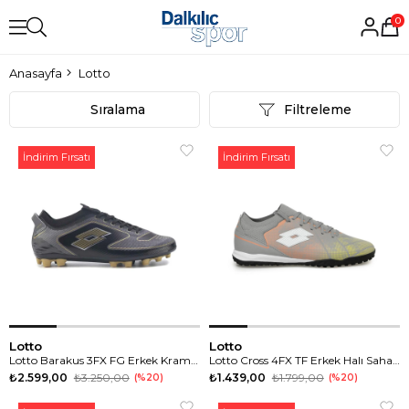
0
Anasayfa
Lotto
Sıralama
Filtreleme
İndirim Fırsatı
İndirim Fırsatı
Lotto
Lotto
Lotto Barakus 3FX FG Erkek Krampon
Lotto Cross 4FX TF Erkek Halı Saha Ayakkabısı
₺2.599,00
₺3.250,00
₺1.439,00
₺1.799,00
%20
%20