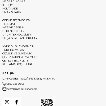
MAĞAZALARIMIZ
İLETİŞİM
KOLAY İADE
SİPARİŞ TAKİP
ÖDEME SEÇENEKLERİ
TESLİMAT
İADE VE DEĞİŞİM
BEDEN ÖLÇÜLERİ
ÜRÜN TEKNOLOJİLERİ
SIKÇA SORULAN SORULAR
KVKK BİLGİLENDİRMESİ
TÜKETİCİ YASASI
GİZLİLİK VE GÜVENLİK
ÇEREZ AYDINLATMA METNİ
ÇEREZ TERCİHLERİM
KULLANIM KOŞULLARI
İLETİŞİM
İzmir Caddesi No:22/12-13 Kızılay ANKARA
0850 333 36 06
destek@dalkilicspor.com