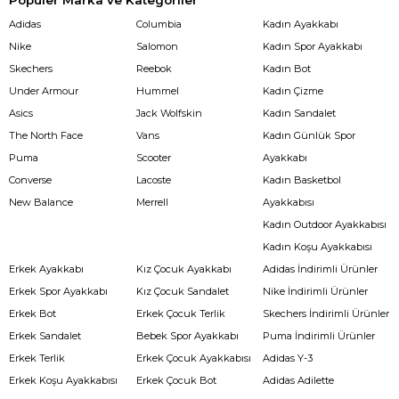
Popüler Marka ve Kategoriler
Adidas
Columbia
Kadın Ayakkabı
Nike
Salomon
Kadın Spor Ayakkabı
Skechers
Reebok
Kadın Bot
Under Armour
Hummel
Kadın Çizme
Asics
Jack Wolfskin
Kadın Sandalet
The North Face
Vans
Kadın Günlük Spor
Puma
Scooter
Ayakkabı
Converse
Lacoste
Kadın Basketbol
New Balance
Merrell
Ayakkabısı
Kadın Outdoor Ayakkabısı
Kadın Koşu Ayakkabısı
Erkek Ayakkabı
Kız Çocuk Ayakkabı
Adidas İndirimli Ürünler
Erkek Spor Ayakkabı
Kız Çocuk Sandalet
Nike İndirimli Ürünler
Erkek Bot
Erkek Çocuk Terlik
Skechers İndirimli Ürünler
Erkek Sandalet
Bebek Spor Ayakkabı
Puma İndirimli Ürünler
Erkek Terlik
Erkek Çocuk Ayakkabısı
Adidas Y-3
Erkek Koşu Ayakkabısı
Erkek Çocuk Bot
Adidas Adilette