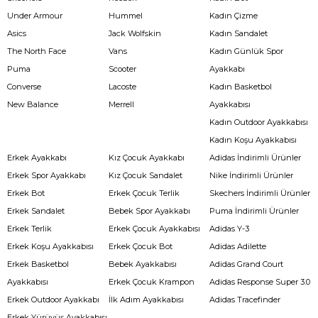
Under Armour
Hummel
Kadın Çizme
Asics
Jack Wolfskin
Kadın Sandalet
The North Face
Vans
Kadın Günlük Spor
Puma
Scooter
Ayakkabı
Converse
Lacoste
Kadın Basketbol
New Balance
Merrell
Ayakkabısı
Kadın Outdoor Ayakkabısı
Kadın Koşu Ayakkabısı
Erkek Ayakkabı
Kız Çocuk Ayakkabı
Adidas İndirimli Ürünler
Erkek Spor Ayakkabı
Kız Çocuk Sandalet
Nike İndirimli Ürünler
Erkek Bot
Erkek Çocuk Terlik
Skechers İndirimli Ürünler
Erkek Sandalet
Bebek Spor Ayakkabı
Puma İndirimli Ürünler
Erkek Terlik
Erkek Çocuk Ayakkabısı
Adidas Y-3
Erkek Koşu Ayakkabısı
Erkek Çocuk Bot
Adidas Adilette
Erkek Basketbol
Bebek Ayakkabısı
Adidas Grand Court
Ayakkabısı
Erkek Çocuk Krampon
Adidas Response Super 3.0
Erkek Outdoor Ayakkabı
İlk Adım Ayakkabısı
Adidas Tracefinder
Erkek Yürüyüş Ayakkabısı