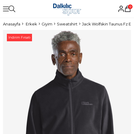
0
Anasayfa
Erkek
Giyim
Sweatshirt
Jack Wolfskin Taunus Fz Er
İndirim Fırsatı