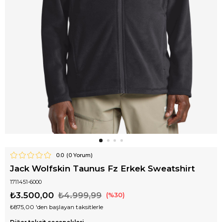
0.0
(
0
Yorum)
Jack Wolfskin Taunus Fz Erkek Sweatshirt
1711451-6000
₺3.500,00
₺4.999,99
30
₺875,00
'den başlayan taksitlerle