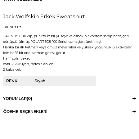
Jack Wolfskin Erkek Sweatshirt
Taunus Fz
TAUNUS Full Zip, pürüzsüz bir yüzeye ve esnek bir konfora sahip hafif, geri
dönüştürülmüş POLARTEC® 100 Serisi kumaştan üretilmiştir.
Harika bir ilk katman veya omuz mevsimleri ve yüksek yoğunluklu aktiviteler
için hafif bir orta katman görevi görür.
hafif polar ceket
çabuk kuruyan, nefes alabilen
2 kalça cebi
RENK
Siyah
YORUMLAR
(0)
ÖDEME SEÇENEKLERI