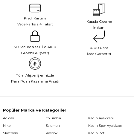
Kredi Kartına
Kapıda Ödeme
Vade Farksız 4 Taksit
İmkanı
3D Secure & SSL İle %100
%100 Para
Güvenli Alışveriş
İade Garantisi
Tüm Alışverişlerinizde
Para Puan Kazanma Fırsatı
Popüler Marka ve Kategoriler
Adidas
Columbia
Kadın Ayakkabı
Nike
Salomon
Kadın Spor Ayakkabı
Skechers
Reebok
Kadın Bot