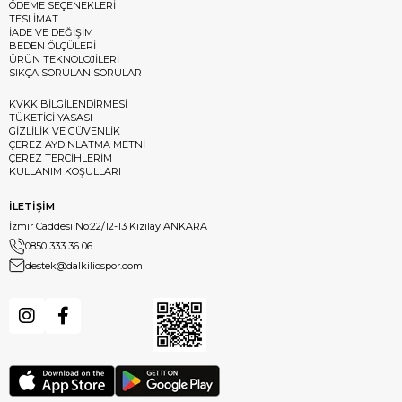
ÖDEME SEÇENEKLERİ
TESLİMAT
İADE VE DEĞİŞİM
BEDEN ÖLÇÜLERİ
ÜRÜN TEKNOLOJİLERİ
SIKÇA SORULAN SORULAR
KVKK BİLGİLENDİRMESİ
TÜKETİCİ YASASI
GİZLİLİK VE GÜVENLİK
ÇEREZ AYDINLATMA METNİ
ÇEREZ TERCİHLERİM
KULLANIM KOŞULLARI
İLETİŞİM
İzmir Caddesi No:22/12-13 Kızılay ANKARA
0850 333 36 06
destek@dalkilicspor.com