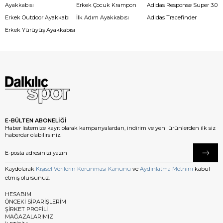
Ayakkabısı
Erkek Çocuk Krampon
Adidas Response Super 3.0
Erkek Outdoor Ayakkabı
İlk Adım Ayakkabısı
Adidas Tracefinder
Erkek Yürüyüş Ayakkabısı
E-BÜLTEN ABONELİĞİ
Haber listemize kayıt olarak kampanyalardan, indirim ve yeni ürünlerden ilk siz
haberdar olabilirsiniz.
Kaydolarak
Kişisel Verilerin Korunması Kanunu
ve
Aydınlatma Metnini
kabul
etmiş olursunuz.
HESABIM
ÖNCEKİ SİPARİŞLERİM
ŞİRKET PROFİLİ
MAĞAZALARIMIZ