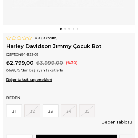
0.0
(
0
Yorum)
Harley Davidson Jımmy Çocuk Bot
025F100494-B23-09
₺2.799,00
₺3.999,00
30
₺699,75
'den başlayan taksitlerle
Diğer taksit seçenekleri
BEDEN
31
32
33
34
35
Beden Tablosu