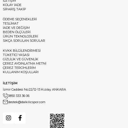
İLETİŞİM
KOLAY İADE
SİPARİŞ TAKİP
ÖDEME SEÇENEKLERİ
TESLİMAT
İADE VE DEĞİŞİM
BEDEN ÖLÇÜLERİ
ÜRÜN TEKNOLOJİLERİ
SIKÇA SORULAN SORULAR
KVKK BİLGİLENDİRMESİ
TÜKETİCİ YASASI
GİZLİLİK VE GÜVENLİK
ÇEREZ AYDINLATMA METNİ
ÇEREZ TERCİHLERİM
KULLANIM KOŞULLARI
İLETİŞİM
İzmir Caddesi No:22/12-13 Kızılay ANKARA
0850 333 36 06
destek@dalkilicspor.com