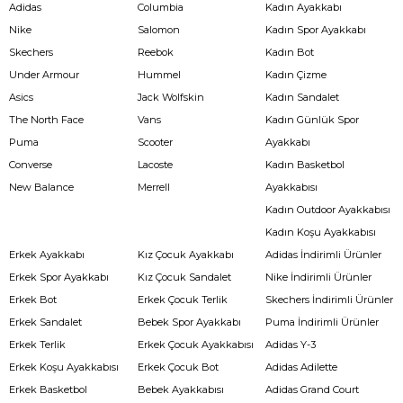
Adidas
Columbia
Kadın Ayakkabı
Nike
Salomon
Kadın Spor Ayakkabı
Skechers
Reebok
Kadın Bot
Under Armour
Hummel
Kadın Çizme
Asics
Jack Wolfskin
Kadın Sandalet
The North Face
Vans
Kadın Günlük Spor
Puma
Scooter
Ayakkabı
Converse
Lacoste
Kadın Basketbol
New Balance
Merrell
Ayakkabısı
Kadın Outdoor Ayakkabısı
Kadın Koşu Ayakkabısı
Erkek Ayakkabı
Kız Çocuk Ayakkabı
Adidas İndirimli Ürünler
Erkek Spor Ayakkabı
Kız Çocuk Sandalet
Nike İndirimli Ürünler
Erkek Bot
Erkek Çocuk Terlik
Skechers İndirimli Ürünler
Erkek Sandalet
Bebek Spor Ayakkabı
Puma İndirimli Ürünler
Erkek Terlik
Erkek Çocuk Ayakkabısı
Adidas Y-3
Erkek Koşu Ayakkabısı
Erkek Çocuk Bot
Adidas Adilette
Erkek Basketbol
Bebek Ayakkabısı
Adidas Grand Court