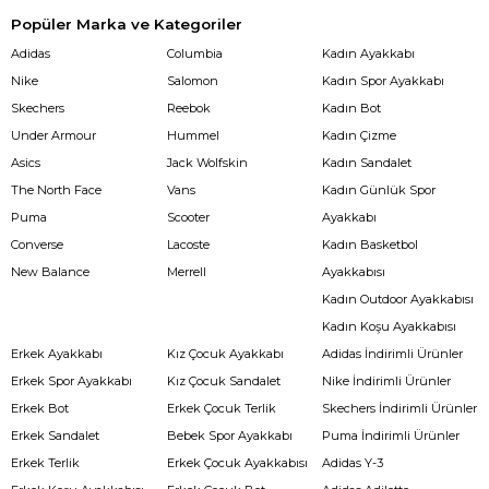
Popüler Marka ve Kategoriler
Adidas
Columbia
Kadın Ayakkabı
Nike
Salomon
Kadın Spor Ayakkabı
Skechers
Reebok
Kadın Bot
Under Armour
Hummel
Kadın Çizme
Asics
Jack Wolfskin
Kadın Sandalet
The North Face
Vans
Kadın Günlük Spor
Puma
Scooter
Ayakkabı
Converse
Lacoste
Kadın Basketbol
New Balance
Merrell
Ayakkabısı
Kadın Outdoor Ayakkabısı
Kadın Koşu Ayakkabısı
Erkek Ayakkabı
Kız Çocuk Ayakkabı
Adidas İndirimli Ürünler
Erkek Spor Ayakkabı
Kız Çocuk Sandalet
Nike İndirimli Ürünler
Erkek Bot
Erkek Çocuk Terlik
Skechers İndirimli Ürünler
Erkek Sandalet
Bebek Spor Ayakkabı
Puma İndirimli Ürünler
Erkek Terlik
Erkek Çocuk Ayakkabısı
Adidas Y-3