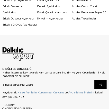
Erkek Koşu Ayakkabısı
Erkek Çocuk Bot
Adidas Adilette
Erkek Basketbol
Bebek Ayakkabısı
Adidas Grand Court
Ayakkabısı
Erkek Çocuk Krampon
Adidas Response Super 3.0
Erkek Outdoor Ayakkabı
İlk Adım Ayakkabısı
Adidas Tracefinder
Erkek Yürüyüş Ayakkabısı
E-BÜLTEN ABONELİĞİ
Haber listemize kayıt olarak kampanyalardan, indirim ve yeni ürünlerden ilk siz
haberdar olabilirsiniz.
Kaydolarak
Kişisel Verilerin Korunması Kanunu
ve
Aydınlatma Metnini
kabul
etmiş olursunuz.
HESABIM
ÖNCEKİ SİPARİŞLERİM