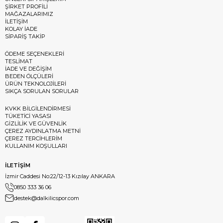
ŞİRKET PROFİLİ
MAĞAZALARIMIZ
İLETİŞİM
KOLAY İADE
SİPARİŞ TAKİP
ÖDEME SEÇENEKLERİ
TESLİMAT
İADE VE DEĞİŞİM
BEDEN ÖLÇÜLERİ
ÜRÜN TEKNOLOJİLERİ
SIKÇA SORULAN SORULAR
KVKK BİLGİLENDİRMESİ
TÜKETİCİ YASASI
GİZLİLİK VE GÜVENLİK
ÇEREZ AYDINLATMA METNİ
ÇEREZ TERCİHLERİM
KULLANIM KOŞULLARI
İLETİŞİM
İzmir Caddesi No:22/12-13 Kızılay ANKARA
0850 333 36 06
destek@dalkilicspor.com