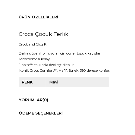
ÜRÜN ÖZELLIKLERI
Crocs Çocuk Terlik
Crocband Clog K
Daha güvenli bir uyum için döner topuk kayışları
Temizlemesi kolay
Jibbitz™ takılarla özelleştirilebilir
İkonik Crocs Comfort™: Hafif. Esnek. 360 derece konfor.
RENK
Mavi
YORUMLAR
(0)
ÖDEME SEÇENEKLERI