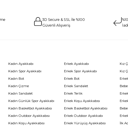
eme
3D Secure & SSL İle %100
%10
Güvenli Alışveriş
İad
Kadın Ayakkabı
Erkek Ayakkabı
Kız 
Kadın Spor Ayakkabı
Erkek Spor Ayakkabı
Kız 
Kadın Bot
Erkek Bot
Erkek
Kadın Çizme
Erkek Sandalet
Bebe
Kadın Sandalet
Erkek Terlik
Erke
Kadın Günlük Spor Ayakkabı
Erkek Koşu Ayakkabısı
Erke
Kadın Basketbol Ayakkabısı
Erkek Basketbol Ayakkabısı
Bebe
Kadın Outdoor Ayakkabısı
Erkek Outdoor Ayakkabı
Erke
Kadın Koşu Ayakkabısı
Erkek Yürüyüş Ayakkabısı
İlk A