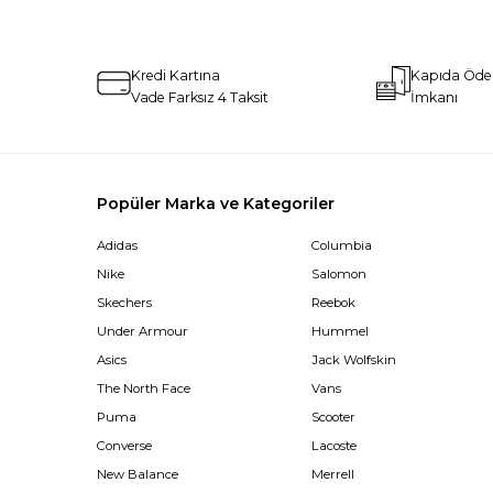
Kredi Kartına
Kapıda Öd
Vade Farksız 4 Taksit
İmkanı
Popüler Marka ve Kategoriler
Adidas
Columbia
Nike
Salomon
Skechers
Reebok
Under Armour
Hummel
Asics
Jack Wolfskin
The North Face
Vans
Puma
Scooter
Converse
Lacoste
New Balance
Merrell