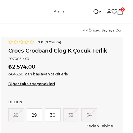
0
< < Önceki Sayfaya Dön
0.0
(
0
Yorum)
Crocs Crocband Clog K Çocuk Terlik
207006-4S3
₺2.574,00
₺643,50
'den başlayan taksitlerle
Diğer taksit seçenekleri
BEDEN
28
29
30
33
34
Beden Tablosu