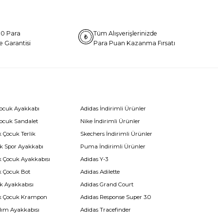
0 Para
Tüm Alışverişlerinizde
e Garantisi
Para Puan Kazanma Fırsatı
Çocuk Ayakkabı
Adidas İndirimli Ürünler
Çocuk Sandalet
Nike İndirimli Ürünler
 Çocuk Terlik
Skechers İndirimli Ürünler
k Spor Ayakkabı
Puma İndirimli Ürünler
k Çocuk Ayakkabısı
Adidas Y-3
k Çocuk Bot
Adidas Adilette
k Ayakkabısı
Adidas Grand Court
k Çocuk Krampon
Adidas Response Super 3.0
dım Ayakkabısı
Adidas Tracefinder