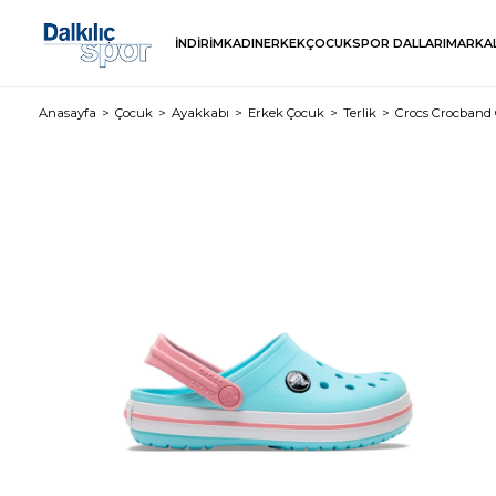
İNDİRİM
KADIN
ERKEK
ÇOCUK
SPOR DALLARI
MARKA
Anasayfa
Çocuk
Ayakkabı
Erkek Çocuk
Terlik
Crocs Crocband 