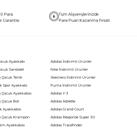
0 Para
Tüm Alışverişlerinizde
e Garantisi
Para Puan Kazanma Fırsatı
Çocuk Ayakkabı
Adidas İndirimli Ürünler
Çocuk Sandalet
Nike İndirimli Ürünler
 Çocuk Terlik
Skechers İndirimli Ürünler
k Spor Ayakkabı
Puma İndirimli Ürünler
k Çocuk Ayakkabısı
Adidas Y-3
k Çocuk Bot
Adidas Adilette
k Ayakkabısı
Adidas Grand Court
k Çocuk Krampon
Adidas Response Super 3.0
dım Ayakkabısı
Adidas Tracefinder