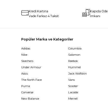
Kredi Kartına
Kapıda Öd
Vade Farksız 4 Taksit
İmkanı
Popüler Marka ve Kategoriler
Adidas
Columbia
Nike
Salomon
Skechers
Reebok
Under Armour
Hummel
Asics
Jack Wolfskin
The North Face
Vans
Puma
Scooter
Converse
Lacoste
New Balance
Merrell