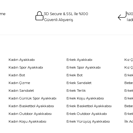
eme
3D Secure & SSL İle %100
%10
Güvenli Alışveriş
İad
Kadın Ayakkabı
Erkek Ayakkabı
Kız 
Kadın Spor Ayakkabı
Erkek Spor Ayakkabı
Kız 
Kadın Bot
Erkek Bot
Erkek
Kadın Çizme
Erkek Sandalet
Bebe
Kadın Sandalet
Erkek Terlik
Erke
Kadın Günlük Spor Ayakkabı
Erkek Koşu Ayakkabısı
Erke
Kadın Basketbol Ayakkabısı
Erkek Basketbol Ayakkabısı
Bebe
Kadın Outdoor Ayakkabısı
Erkek Outdoor Ayakkabı
Erke
Kadın Koşu Ayakkabısı
Erkek Yürüyüş Ayakkabısı
İlk A