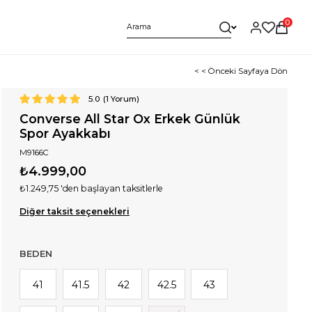
0
< < Önceki Sayfaya Dön
5.0
(
1
Yorum)
Converse All Star Ox Erkek Günlük
Spor Ayakkabı
M9166C
₺4.999,00
₺1.249,75
'den başlayan taksitlerle
Diğer taksit seçenekleri
BEDEN
41
41.5
42
42.5
43