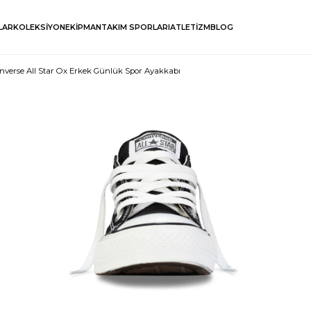
LAR
KOLEKSİYON
EKİPMAN
TAKIM SPORLARI
ATLETİZM
BLOG
nverse All Star Ox Erkek Günlük Spor Ayakkabı