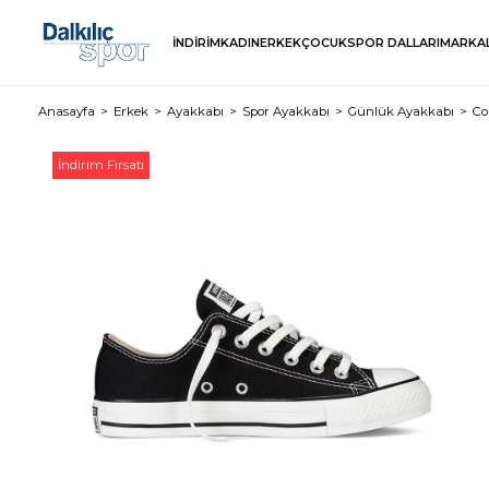
İNDİRİM
KADIN
ERKEK
ÇOCUK
SPOR DALLARI
MARKA
Anasayfa
Erkek
Ayakkabı
Spor Ayakkabı
Günlük Ayakkabı
Co
İndirim Fırsatı