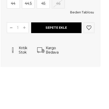
44
44.5
45
46
Beden Tablosu
Kritik
Kargo
Stok
Bedava