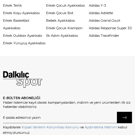
Erkek Terlik
Erkek Çocuk Ayakkabısı
Adidas Y-3
Erkek Koşu Ayakkabısı
Erkek Çocuk Bot
Adidas Adilette
Erkek Basketbol
Bebek Ayakkabısı
Adidas Grand Court
Ayakkabısı
Erkek Çocuk Krampon
Adidas Response Super 3.0
Erkek Outdoor Ayakkabı
İlk Adım Ayakkabısı
Adidas Tracefinder
Erkek Yürüyüş Ayakkabısı
E-BÜLTEN ABONELİĞİ
Haber listemize kayıt olarak kampanyalardan, indirim ve yeni ürünlerden ilk siz
haberdar olabilirsiniz.
Kaydolarak
Kişisel Verilerin Korunması Kanunu
ve
Aydınlatma Metnini
kabul
etmiş olursunuz.