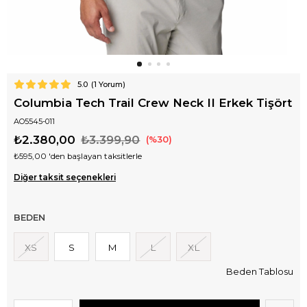
5.0
(
1
Yorum)
Columbia Tech Trail Crew Neck II Erkek Tişört
AO5545-011
₺2.380,00
₺3.399,90
30
₺595,00
'den başlayan taksitlerle
Diğer taksit seçenekleri
BEDEN
XS
S
M
L
XL
Beden Tablosu