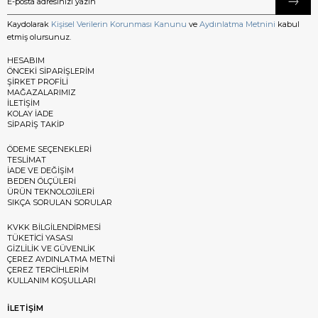
Kaydolarak
Kişisel Verilerin Korunması Kanunu
ve
Aydınlatma Metnini
kabul
etmiş olursunuz.
HESABIM
ÖNCEKİ SİPARİŞLERİM
ŞİRKET PROFİLİ
MAĞAZALARIMIZ
İLETİŞİM
KOLAY İADE
SİPARİŞ TAKİP
ÖDEME SEÇENEKLERİ
TESLİMAT
İADE VE DEĞİŞİM
BEDEN ÖLÇÜLERİ
ÜRÜN TEKNOLOJİLERİ
SIKÇA SORULAN SORULAR
KVKK BİLGİLENDİRMESİ
TÜKETİCİ YASASI
GİZLİLİK VE GÜVENLİK
ÇEREZ AYDINLATMA METNİ
ÇEREZ TERCİHLERİM
KULLANIM KOŞULLARI
İLETİŞİM