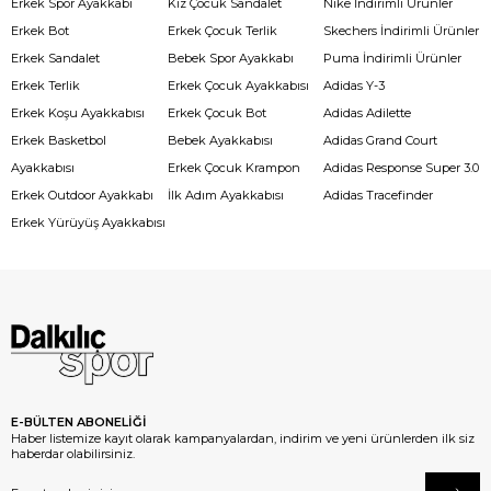
Erkek Spor Ayakkabı
Kız Çocuk Sandalet
Nike İndirimli Ürünler
Erkek Bot
Erkek Çocuk Terlik
Skechers İndirimli Ürünler
Erkek Sandalet
Bebek Spor Ayakkabı
Puma İndirimli Ürünler
Erkek Terlik
Erkek Çocuk Ayakkabısı
Adidas Y-3
Erkek Koşu Ayakkabısı
Erkek Çocuk Bot
Adidas Adilette
Erkek Basketbol
Bebek Ayakkabısı
Adidas Grand Court
Ayakkabısı
Erkek Çocuk Krampon
Adidas Response Super 3.0
Erkek Outdoor Ayakkabı
İlk Adım Ayakkabısı
Adidas Tracefinder
Erkek Yürüyüş Ayakkabısı
E-BÜLTEN ABONELİĞİ
Haber listemize kayıt olarak kampanyalardan, indirim ve yeni ürünlerden ilk siz
haberdar olabilirsiniz.