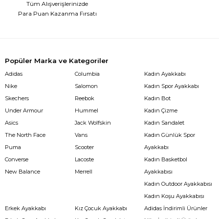
Tüm Alışverişlerinizde
Para Puan Kazanma Fırsatı
Popüler Marka ve Kategoriler
Adidas
Columbia
Kadın Ayakkabı
Nike
Salomon
Kadın Spor Ayakkabı
Skechers
Reebok
Kadın Bot
Under Armour
Hummel
Kadın Çizme
Asics
Jack Wolfskin
Kadın Sandalet
The North Face
Vans
Kadın Günlük Spor
Puma
Scooter
Ayakkabı
Converse
Lacoste
Kadın Basketbol
New Balance
Merrell
Ayakkabısı
Kadın Outdoor Ayakkabısı
Kadın Koşu Ayakkabısı
Erkek Ayakkabı
Kız Çocuk Ayakkabı
Adidas İndirimli Ürünler