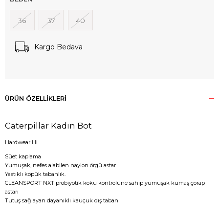
36
37
40
Kargo Bedava
ÜRÜN ÖZELLIKLERI
Caterpillar Kadın Bot
Hardwear Hi
Süet kaplama
Yumuşak, nefes alabilen naylon örgü astar
Yastıklı köpük tabanlık.
CLEANSPORT NXT probiyotik koku kontrolüne sahip yumuşak kumaş çorap
astarı
Tutuş sağlayan dayanıklı kauçuk dış taban