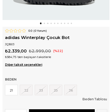
0.0
(
0
Yorum)
adidas Winterplay Çocuk Bot
JQ3603
₺2.339,00
₺2.999,00
22
₺584,75
'den başlayan taksitlerle
Diğer taksit seçenekleri
BEDEN
21
22
23
25
26
Beden Tablosu