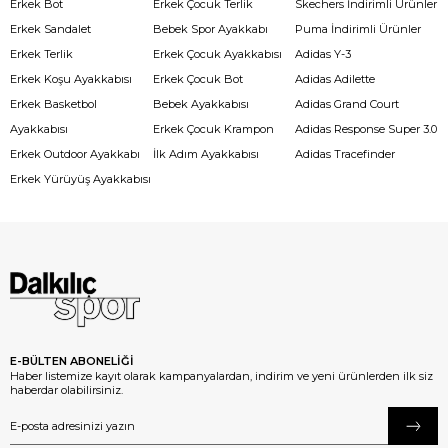
Erkek Bot
Erkek Çocuk Terlik
Skechers İndirimli Ürünler
Erkek Sandalet
Bebek Spor Ayakkabı
Puma İndirimli Ürünler
Erkek Terlik
Erkek Çocuk Ayakkabısı
Adidas Y-3
Erkek Koşu Ayakkabısı
Erkek Çocuk Bot
Adidas Adilette
Erkek Basketbol
Bebek Ayakkabısı
Adidas Grand Court
Ayakkabısı
Erkek Çocuk Krampon
Adidas Response Super 3.0
Erkek Outdoor Ayakkabı
İlk Adım Ayakkabısı
Adidas Tracefinder
Erkek Yürüyüş Ayakkabısı
E-BÜLTEN ABONELİĞİ
Haber listemize kayıt olarak kampanyalardan, indirim ve yeni ürünlerden ilk siz
haberdar olabilirsiniz.