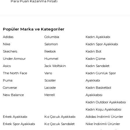
Para Puan Kazanma Fırsatı
Popüler Marka ve Kategoriler
Adidas
Columbia
Kadın Ayakkabı
Nike
Salomon
Kadın Spor Ayakkabı
Skechers
Reebok
Kadın Bot
Under Armour
Hummel
Kadın Çizme
Asics
Jack Wolfskin
Kadın Sandalet
The North Face
Vans
Kadın Günlük Spor
Puma
Scooter
Ayakkabı
Converse
Lacoste
Kadın Basketbol
New Balance
Merrell
Ayakkabısı
Kadın Outdoor Ayakkabısı
Kadın Koşu Ayakkabısı
Erkek Ayakkabı
Kız Çocuk Ayakkabı
Adidas İndirimli Ürünler
Erkek Spor Ayakkabı
Kız Çocuk Sandalet
Nike İndirimli Ürünler