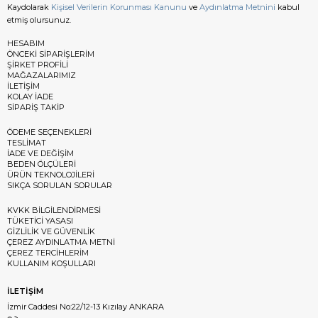
Kaydolarak
Kişisel Verilerin Korunması Kanunu
ve
Aydınlatma Metnini
kabul
etmiş olursunuz.
HESABIM
ÖNCEKİ SİPARİŞLERİM
ŞİRKET PROFİLİ
MAĞAZALARIMIZ
İLETİŞİM
KOLAY İADE
SİPARİŞ TAKİP
ÖDEME SEÇENEKLERİ
TESLİMAT
İADE VE DEĞİŞİM
BEDEN ÖLÇÜLERİ
ÜRÜN TEKNOLOJİLERİ
SIKÇA SORULAN SORULAR
KVKK BİLGİLENDİRMESİ
TÜKETİCİ YASASI
GİZLİLİK VE GÜVENLİK
ÇEREZ AYDINLATMA METNİ
ÇEREZ TERCİHLERİM
KULLANIM KOŞULLARI
İLETİŞİM
İzmir Caddesi No:22/12-13 Kızılay ANKARA