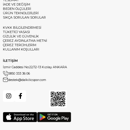
TESLİMAT
İADE VE DEĞİŞİM
BEDEN ÖLÇÜLERİ
ÜRÜN TEKNOLOJİLERİ
SIKÇA SORULAN SORULAR
KVKK BİLGİLENDİRMESİ
TÜKETİCİ YASASI
GİZLİLİK VE GÜVENLİK
ÇEREZ AYDINLATMA METNİ
ÇEREZ TERCİHLERİM
KULLANIM KOŞULLARI
İLETİŞİM
İzmir Caddesi No:22/12-13 Kızılay ANKARA
0850 333 36 06
destek@dalkilicspor.com