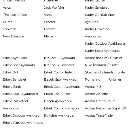
Under Armour
Hummel
Kadın Çizme
Asics
Jack Wolfskin
Kadın Sandalet
The North Face
Vans
Kadın Günlük Spor
Puma
Scooter
Ayakkabı
Converse
Lacoste
Kadın Basketbol
New Balance
Merrell
Ayakkabısı
Kadın Outdoor Ayakkabısı
Kadın Koşu Ayakkabısı
Erkek Ayakkabı
Kız Çocuk Ayakkabı
Adidas İndirimli Ürünler
Erkek Spor Ayakkabı
Kız Çocuk Sandalet
Nike İndirimli Ürünler
Erkek Bot
Erkek Çocuk Terlik
Skechers İndirimli Ürünler
Erkek Sandalet
Bebek Spor Ayakkabı
Puma İndirimli Ürünler
Erkek Terlik
Erkek Çocuk Ayakkabısı
Adidas Y-3
Erkek Koşu Ayakkabısı
Erkek Çocuk Bot
Adidas Adilette
Erkek Basketbol
Bebek Ayakkabısı
Adidas Grand Court
Ayakkabısı
Erkek Çocuk Krampon
Adidas Response Super 3.0
Erkek Outdoor Ayakkabı
İlk Adım Ayakkabısı
Adidas Tracefinder
Erkek Yürüyüş Ayakkabısı