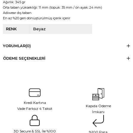
Ağırlık: 345 gr
Orta taban yüksekliği: 11 mm (topuk: 35 mm / ön ayak: 24 mm)
Adiwear dış taban
En az %20 geri dönüştürülmüş içerik içerir
RENK
Beyaz
YORUMLAR
(0)
ÖDEME SEÇENEKLERI
Kredi Kartına
Kapıda Ödeme
Vade Farksız 4 Taksit
İmkanı
3D Secure & SSL İle %100
%100 Para