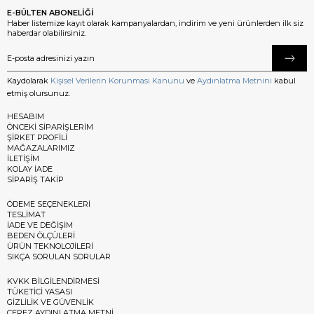
E-BÜLTEN ABONELİĞİ
Haber listemize kayıt olarak kampanyalardan, indirim ve yeni ürünlerden ilk siz
haberdar olabilirsiniz.
Kaydolarak
Kişisel Verilerin Korunması Kanunu
ve
Aydınlatma Metnini
kabul
etmiş olursunuz.
HESABIM
ÖNCEKİ SİPARİŞLERİM
ŞİRKET PROFİLİ
MAĞAZALARIMIZ
İLETİŞİM
KOLAY İADE
SİPARİŞ TAKİP
ÖDEME SEÇENEKLERİ
TESLİMAT
İADE VE DEĞİŞİM
BEDEN ÖLÇÜLERİ
ÜRÜN TEKNOLOJİLERİ
SIKÇA SORULAN SORULAR
KVKK BİLGİLENDİRMESİ
TÜKETİCİ YASASI
GİZLİLİK VE GÜVENLİK
ÇEREZ AYDINLATMA METNİ