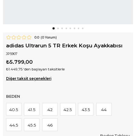
0.0
(
0
Yorum)
adidas Ultrarun 5 TR Erkek Koşu Ayakkabısı
JP5907
₺5.799,00
₺1.449,75
'den başlayan taksitlerle
Diğer taksit seçenekleri
BEDEN
40.5
41.5
42
42.5
43.5
44
44.5
45.5
46
Beden Tablosu