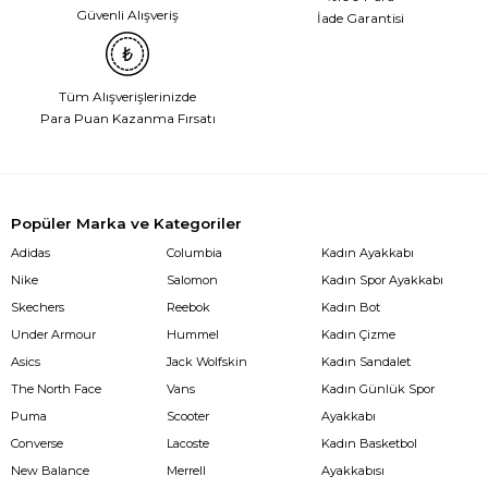
Güvenli Alışveriş
İade Garantisi
Tüm Alışverişlerinizde
Para Puan Kazanma Fırsatı
Popüler Marka ve Kategoriler
Adidas
Columbia
Kadın Ayakkabı
Nike
Salomon
Kadın Spor Ayakkabı
Skechers
Reebok
Kadın Bot
Under Armour
Hummel
Kadın Çizme
Asics
Jack Wolfskin
Kadın Sandalet
The North Face
Vans
Kadın Günlük Spor
Puma
Scooter
Ayakkabı
Converse
Lacoste
Kadın Basketbol
New Balance
Merrell
Ayakkabısı