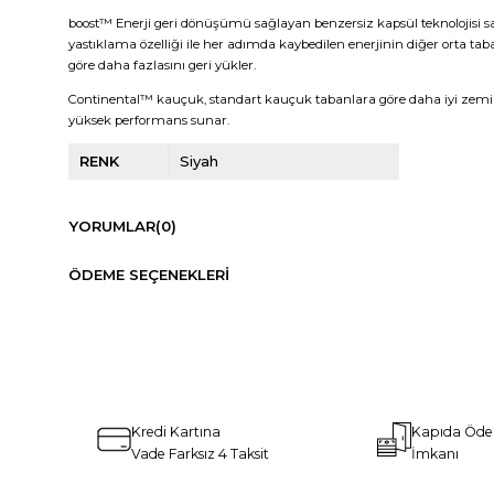
boost™ Enerji geri dönüşümü sağlayan benzersiz kapsül teknolojisi s
yastıklama özelliği ile her adımda kaybedilen enerjinin diğer orta ta
göre daha fazlasını geri yükler.
Continental™ kauçuk, standart kauçuk tabanlara göre daha iyi zemi
yüksek performans sunar.
RENK
Siyah
YORUMLAR
(0)
ÖDEME SEÇENEKLERI
Kredi Kartına
Kapıda Öd
Vade Farksız 4 Taksit
İmkanı