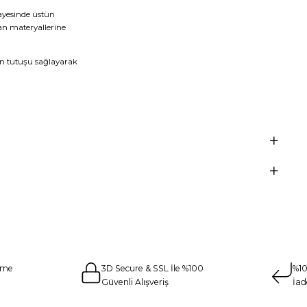
ayesinde üstün
ban materyallerine
n tutuşu sağlayarak
eme
3D Secure & SSL İle %100
%10
Güvenli Alışveriş
İad