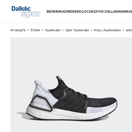
İNDİRİM
KADIN
ERKEK
ÇOCUK
SPOR DALLARI
MARKA
Anasayfa
Erkek
Ayakkabı
Spor Ayakkabı
Koşu Ayakkabısı
adi