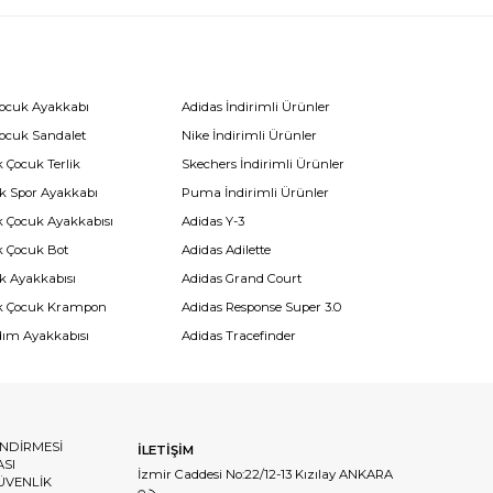
Çocuk Ayakkabı
Adidas İndirimli Ürünler
Çocuk Sandalet
Nike İndirimli Ürünler
 Çocuk Terlik
Skechers İndirimli Ürünler
k Spor Ayakkabı
Puma İndirimli Ürünler
k Çocuk Ayakkabısı
Adidas Y-3
k Çocuk Bot
Adidas Adilette
k Ayakkabısı
Adidas Grand Court
k Çocuk Krampon
Adidas Response Super 3.0
dım Ayakkabısı
Adidas Tracefinder
ENDİRMESİ
İLETİŞİM
ASI
İzmir Caddesi No:22/12-13 Kızılay ANKARA
GÜVENLİK