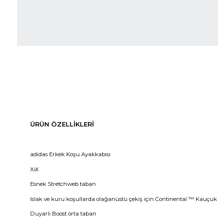
ÜRÜN ÖZELLIKLERI
adidas Erkek Koşu Ayakkabısı
XıX
Esnek Stretchweb taban
Islak ve kuru koşullarda olağanüstü çekiş için Continental ™ Kauçuk
Duyarlı Boost orta taban