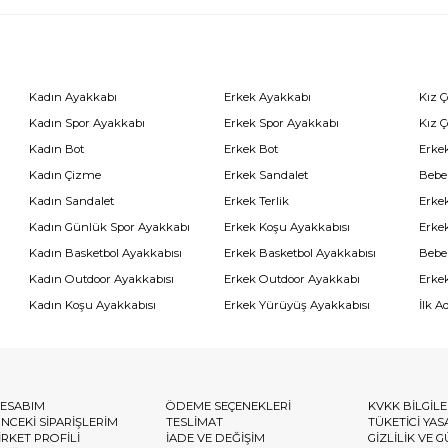
Kadın Ayakkabı
Erkek Ayakkabı
Kız 
Kadın Spor Ayakkabı
Erkek Spor Ayakkabı
Kız 
Kadın Bot
Erkek Bot
Erkek
Kadın Çizme
Erkek Sandalet
Bebe
Kadın Sandalet
Erkek Terlik
Erke
Kadın Günlük Spor Ayakkabı
Erkek Koşu Ayakkabısı
Erke
Kadın Basketbol Ayakkabısı
Erkek Basketbol Ayakkabısı
Bebe
Kadın Outdoor Ayakkabısı
Erkek Outdoor Ayakkabı
Erke
Kadın Koşu Ayakkabısı
Erkek Yürüyüş Ayakkabısı
İlk A
ESABIM
ÖDEME SEÇENEKLERİ
KVKK BİLGİL
NCEKİ SİPARİŞLERİM
TESLİMAT
TÜKETİCİ YAS
İRKET PROFİLİ
İADE VE DEĞİŞİM
GİZLİLİK VE 