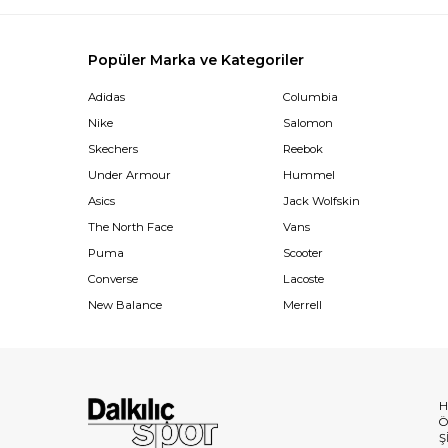
Popüler Marka ve Kategoriler
Adidas
Columbia
Nike
Salomon
Skechers
Reebok
Under Armour
Hummel
Asics
Jack Wolfskin
The North Face
Vans
Puma
Scooter
Converse
Lacoste
New Balance
Merrell
H
Ö
Ş