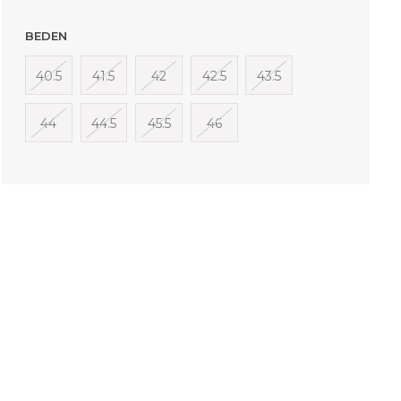
BEDEN
40.5
41.5
42
42.5
43.5
44
44.5
45.5
46