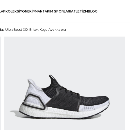
LAR
KOLEKSİYON
EKİPMAN
TAKIM SPORLARI
ATLETİZM
BLOG
das UltraBoost XIX Erkek Koşu Ayakkabısı