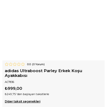
0.0
(
0
Yorum)
adidas Ultraboost Parley Erkek Koşu
Ayakkabısı
AC7836
₺999,00
₺249,75
'den başlayan taksitlerle
Diğer taksit seçenekleri