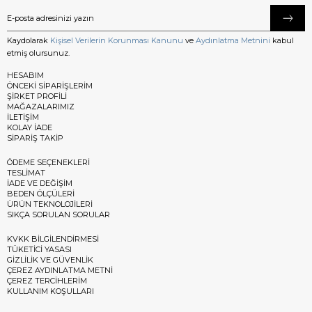
Kaydolarak
Kişisel Verilerin Korunması Kanunu
ve
Aydınlatma Metnini
kabul
etmiş olursunuz.
HESABIM
ÖNCEKİ SİPARİŞLERİM
ŞİRKET PROFİLİ
MAĞAZALARIMIZ
İLETİŞİM
KOLAY İADE
SİPARİŞ TAKİP
ÖDEME SEÇENEKLERİ
TESLİMAT
İADE VE DEĞİŞİM
BEDEN ÖLÇÜLERİ
ÜRÜN TEKNOLOJİLERİ
SIKÇA SORULAN SORULAR
KVKK BİLGİLENDİRMESİ
TÜKETİCİ YASASI
GİZLİLİK VE GÜVENLİK
ÇEREZ AYDINLATMA METNİ
ÇEREZ TERCİHLERİM
KULLANIM KOŞULLARI