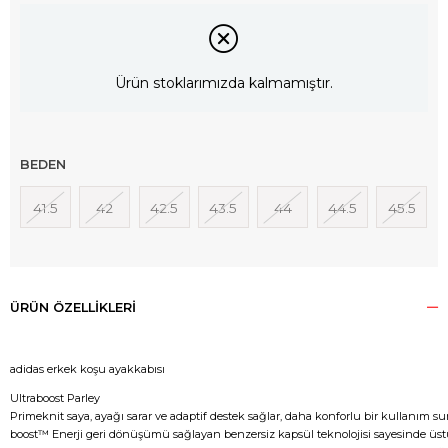
Ürün stoklarımızda kalmamıştır.
BEDEN
41.5
42
42.5
43.5
44
44.5
45.5
ÜRÜN ÖZELLIKLERI
adidas erkek koşu ayakkabısı
Ultraboost Parley
Primeknit saya, ayağı sarar ve adaptif destek sağlar, daha konforlu bir kullanım s
boost™ Enerji geri dönüşümü sağlayan benzersiz kapsül teknolojisi sayesinde üstün