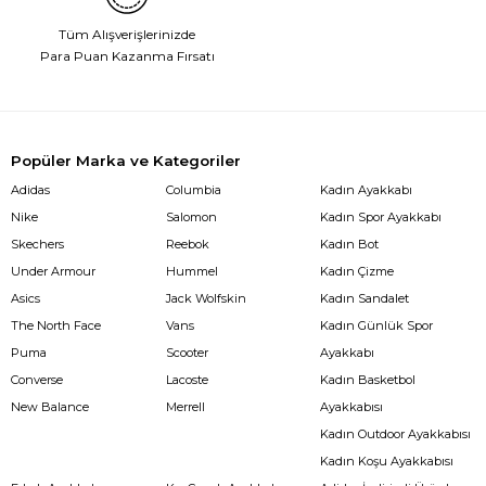
Tüm Alışverişlerinizde
Para Puan Kazanma Fırsatı
Popüler Marka ve Kategoriler
Adidas
Columbia
Kadın Ayakkabı
Nike
Salomon
Kadın Spor Ayakkabı
Skechers
Reebok
Kadın Bot
Under Armour
Hummel
Kadın Çizme
Asics
Jack Wolfskin
Kadın Sandalet
The North Face
Vans
Kadın Günlük Spor
Puma
Scooter
Ayakkabı
Converse
Lacoste
Kadın Basketbol
New Balance
Merrell
Ayakkabısı
Kadın Outdoor Ayakkabısı
Kadın Koşu Ayakkabısı