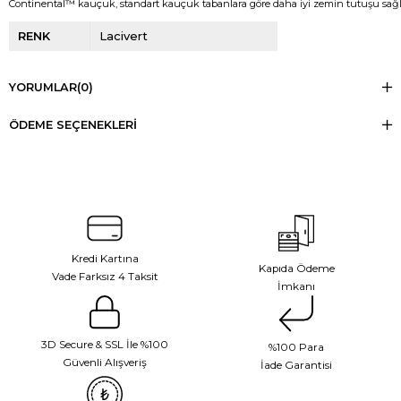
Continental™ kauçuk, standart kauçuk tabanlara göre daha iyi zemin tutuşu sağ
RENK
Lacivert
YORUMLAR
(0)
ÖDEME SEÇENEKLERI
Kredi Kartına
Kapıda Ödeme
Vade Farksız 4 Taksit
İmkanı
3D Secure & SSL İle %100
%100 Para
Güvenli Alışveriş
İade Garantisi