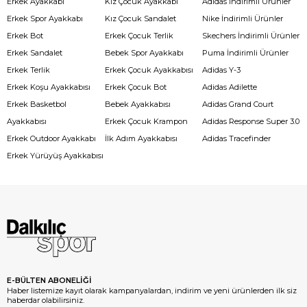
Erkek Ayakkabı
Kız Çocuk Ayakkabı
Adidas İndirimli Ürünler
Erkek Spor Ayakkabı
Kız Çocuk Sandalet
Nike İndirimli Ürünler
Erkek Bot
Erkek Çocuk Terlik
Skechers İndirimli Ürünler
Erkek Sandalet
Bebek Spor Ayakkabı
Puma İndirimli Ürünler
Erkek Terlik
Erkek Çocuk Ayakkabısı
Adidas Y-3
Erkek Koşu Ayakkabısı
Erkek Çocuk Bot
Adidas Adilette
Erkek Basketbol
Bebek Ayakkabısı
Adidas Grand Court
Ayakkabısı
Erkek Çocuk Krampon
Adidas Response Super 3.0
Erkek Outdoor Ayakkabı
İlk Adım Ayakkabısı
Adidas Tracefinder
Erkek Yürüyüş Ayakkabısı
E-BÜLTEN ABONELİĞİ
Haber listemize kayıt olarak kampanyalardan, indirim ve yeni ürünlerden ilk siz
haberdar olabilirsiniz.