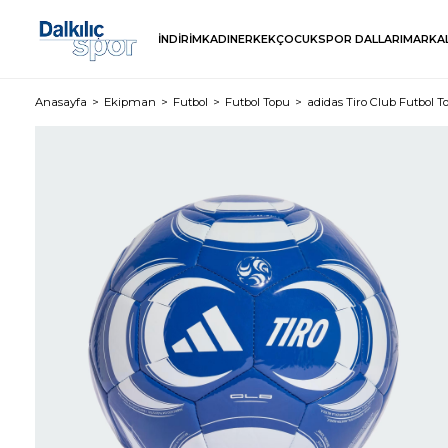
İNDİRİM
KADIN
ERKEK
ÇOCUK
SPOR DALLARI
MARKA
Anasayfa
Ekipman
Futbol
Futbol Topu
adidas Tiro Club Futbol T