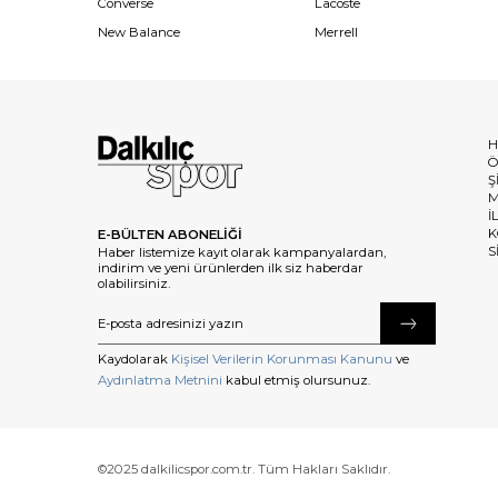
Converse
Lacoste
New Balance
Merrell
H
Ö
Ş
M
İ
K
E-BÜLTEN ABONELİĞİ
S
Haber listemize kayıt olarak kampanyalardan,
indirim ve yeni ürünlerden ilk siz haberdar
olabilirsiniz.
Kaydolarak
Kişisel Verilerin Korunması Kanunu
ve
Aydınlatma Metnini
kabul etmiş olursunuz.
©2025 dalkilicspor.com.tr. Tüm Hakları Saklıdır.