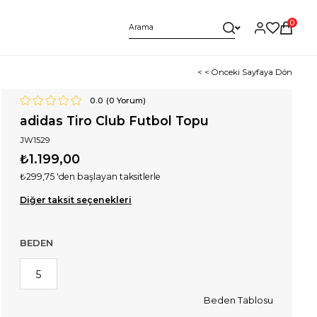
0
< < Önceki Sayfaya Dön
0.0
(
0
Yorum)
adidas Tiro Club Futbol Topu
JW1529
₺1.199,00
₺299,75
'den başlayan taksitlerle
Diğer taksit seçenekleri
BEDEN
5
Beden Tablosu