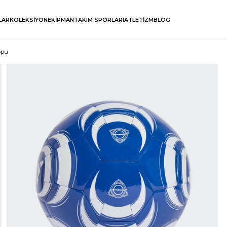
LAR
KOLEKSİYON
EKİPMAN
TAKIM SPORLARI
ATLETİZM
BLOG
opu