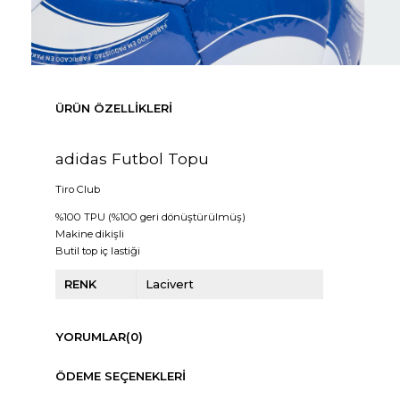
ÜRÜN ÖZELLIKLERI
adidas Futbol Topu
Tiro Club
%100 TPU (%100 geri dönüştürülmüş)
Makine dikişli
Butil top iç lastiği
RENK
Lacivert
YORUMLAR
(0)
ÖDEME SEÇENEKLERI