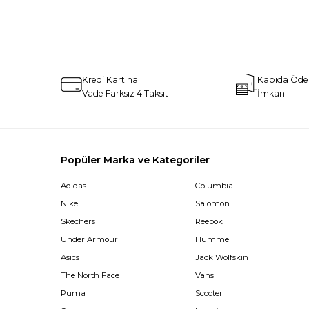
Kredi Kartına
Kapıda Öd
Vade Farksız 4 Taksit
İmkanı
Popüler Marka ve Kategoriler
Adidas
Columbia
Nike
Salomon
Skechers
Reebok
Under Armour
Hummel
Asics
Jack Wolfskin
The North Face
Vans
Puma
Scooter