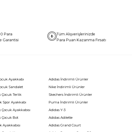
0 Para
Tüm Alışverişlerinizde
e Garantisi
Para Puan Kazanma Fırsatı
Çocuk Ayakkabı
Adidas İndirimli Ürünler
Çocuk Sandalet
Nike İndirimli Ürünler
 Çocuk Terlik
Skechers İndirimli Ürünler
k Spor Ayakkabı
Puma İndirimli Ürünler
k Çocuk Ayakkabısı
Adidas Y-3
k Çocuk Bot
Adidas Adilette
k Ayakkabısı
Adidas Grand Court