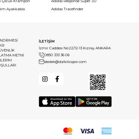
k Çocuk Krampon
Adidas Response Super 3.0
dım Ayakkabısı
Adidas Tracefinder
ENDİRMESİ
İLETİŞİM
ASI
İzmir Caddesi No:22/12-13 Kızılay ANKARA
GÜVENLİK
0850 333 36 06
LATMA METNİ
HLERİM
destek@dalkilicspor.com
OŞULLARI