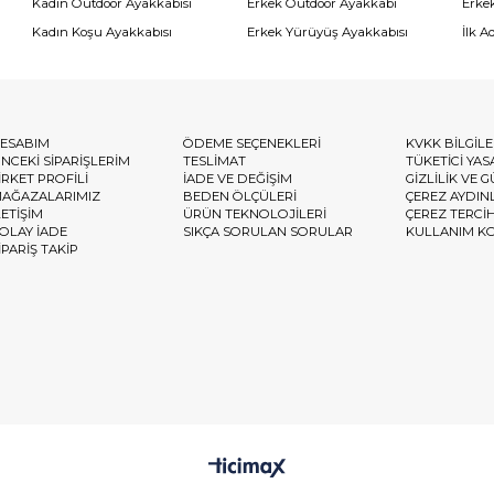
Kadın Outdoor Ayakkabısı
Erkek Outdoor Ayakkabı
Erke
Kadın Koşu Ayakkabısı
Erkek Yürüyüş Ayakkabısı
İlk A
ESABIM
ÖDEME SEÇENEKLERİ
KVKK BİLGİL
NCEKİ SİPARİŞLERİM
TESLİMAT
TÜKETİCİ YAS
İRKET PROFİLİ
İADE VE DEĞİŞİM
GİZLİLİK VE 
AĞAZALARIMIZ
BEDEN ÖLÇÜLERİ
ÇEREZ AYDIN
LETİŞİM
ÜRÜN TEKNOLOJİLERİ
ÇEREZ TERCİ
OLAY İADE
SIKÇA SORULAN SORULAR
KULLANIM K
İPARİŞ TAKİP