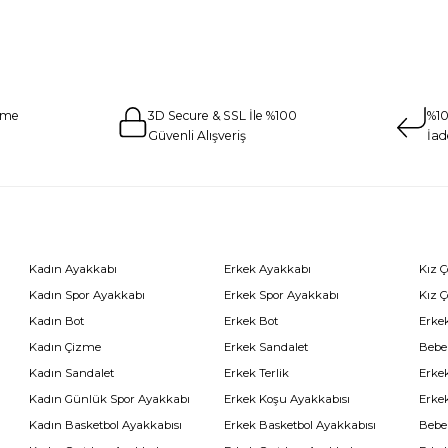
eme
3D Secure & SSL İle %100
%10
Güvenli Alışveriş
İad
Kadın Ayakkabı
Erkek Ayakkabı
Kız 
Kadın Spor Ayakkabı
Erkek Spor Ayakkabı
Kız 
Kadın Bot
Erkek Bot
Erkek
Kadın Çizme
Erkek Sandalet
Bebe
Kadın Sandalet
Erkek Terlik
Erke
Kadın Günlük Spor Ayakkabı
Erkek Koşu Ayakkabısı
Erke
Kadın Basketbol Ayakkabısı
Erkek Basketbol Ayakkabısı
Bebe