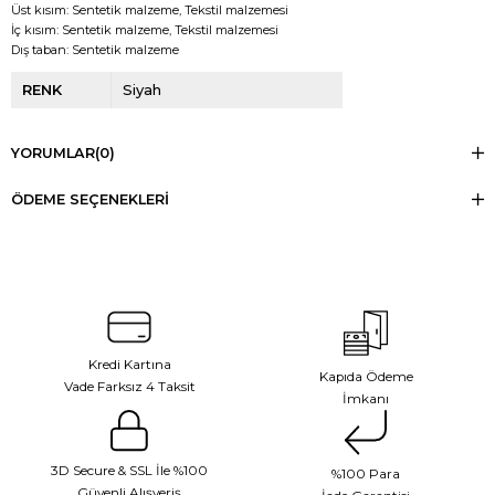
Üst kısım: Sentetik malzeme, Tekstil malzemesi
İç kısım: Sentetik malzeme, Tekstil malzemesi
Dış taban: Sentetik malzeme
RENK
Siyah
YORUMLAR
(0)
ÖDEME SEÇENEKLERI
Kredi Kartına
Kapıda Ödeme
Vade Farksız 4 Taksit
İmkanı
3D Secure & SSL İle %100
%100 Para
Güvenli Alışveriş