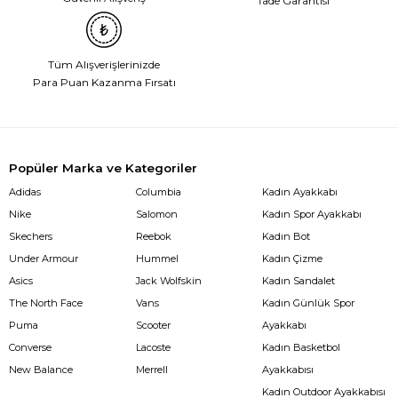
İade Garantisi
Tüm Alışverişlerinizde
Para Puan Kazanma Fırsatı
Popüler Marka ve Kategoriler
Adidas
Columbia
Kadın Ayakkabı
Nike
Salomon
Kadın Spor Ayakkabı
Skechers
Reebok
Kadın Bot
Under Armour
Hummel
Kadın Çizme
Asics
Jack Wolfskin
Kadın Sandalet
The North Face
Vans
Kadın Günlük Spor
Puma
Scooter
Ayakkabı
Converse
Lacoste
Kadın Basketbol
New Balance
Merrell
Ayakkabısı
Kadın Outdoor Ayakkabısı