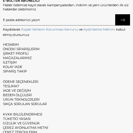
E-BÜLTEN ABONELİĞİ
Haber listemize kayıt olarak kampanyalardan, indirim ve yeni ürünlerden ilk siz
haberdar olabilirsiniz.
Kaydolarak
Kişisel Verilerin Korunması Kanunu
ve
Aydınlatma Metnini
kabul
etmiş olursunuz.
HESABIM
ÖNCEKİ SİPARİŞLERİM
ŞİRKET PROFİLİ
MAĞAZALARIMIZ
İLETİŞİM
KOLAY İADE
SİPARİŞ TAKİP
ÖDEME SEÇENEKLERİ
TESLİMAT
İADE VE DEĞİŞİM
BEDEN ÖLÇÜLERİ
ÜRÜN TEKNOLOJİLERİ
SIKÇA SORULAN SORULAR
KVKK BİLGİLENDİRMESİ
TÜKETİCİ YASASI
GİZLİLİK VE GÜVENLİK
ÇEREZ AYDINLATMA METNİ
ÇEREZ TERCİHLERİM