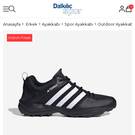
0
Anasayfa
Erkek
Ayakkabı
Spor Ayakkabı
Outdoor Ayakkabı
İndirim Fırsatı