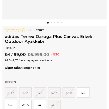
0.0
(
0
Yorum)
adidas Terrex Daroga Plus Canvas Erkek
Outdoor Ayakkabı
HP8632
₺4.199,00
₺5.999,00
30
₺1.049,75
'den başlayan taksitlerle
Diğer taksit seçenekleri
BEDEN
40.5
41.5
42
42.5
43.5
44
44.5
45.5
46
46.5