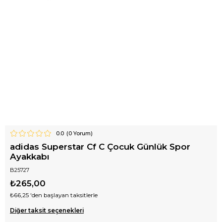
0.0
(
0
Yorum)
adidas Superstar Cf C Çocuk Günlük Spor
Ayakkabı
B25727
₺265,00
₺66,25
'den başlayan taksitlerle
Diğer taksit seçenekleri