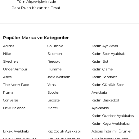
Tüm Alışverişlerinizde
Para Puan Kazanma Fırsatı
Popüler Marka ve Kategoriler
Adidas
Columbia
Kadın Ayakkabı
Nike
Salomon
Kadın Spor Ayakkabı
Skechers
Reebok
Kadın Bot
Under Armour
Hummel
Kadın Çizme
Asics
Jack Wolfskin
Kadın Sandalet
The North Face
Vans
Kadın Günlük Spor
Puma
Scooter
Ayakkabı
Converse
Lacoste
Kadın Basketbol
New Balance
Merrell
Ayakkabısı
Kadın Outdoor Ayakkabısı
Kadın Koşu Ayakkabısı
Erkek Ayakkabı
Kız Çocuk Ayakkabı
Adidas İndirimli Ürünler