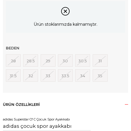
Ürün stoklarımızda kalmamıştır.
BEDEN
28
28.5
29
30
30.5
31
31.5
32
33
33.5
34
35
ÜRÜN ÖZELLIKLERI
adidas Superstar Cf C Çocuk Spor Ayakkabı
adidas çocuk spor ayakkabı