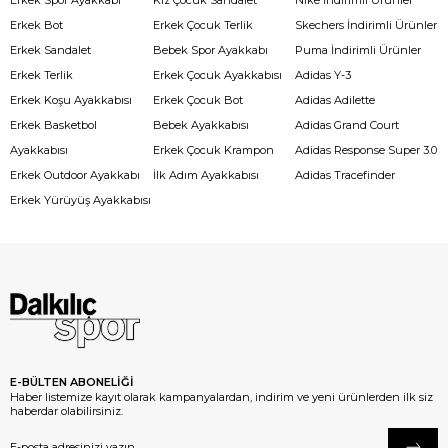
Erkek Spor Ayakkabı
Kız Çocuk Sandalet
Nike İndirimli Ürünler
Erkek Bot
Erkek Çocuk Terlik
Skechers İndirimli Ürünler
Erkek Sandalet
Bebek Spor Ayakkabı
Puma İndirimli Ürünler
Erkek Terlik
Erkek Çocuk Ayakkabısı
Adidas Y-3
Erkek Koşu Ayakkabısı
Erkek Çocuk Bot
Adidas Adilette
Erkek Basketbol
Bebek Ayakkabısı
Adidas Grand Court
Ayakkabısı
Erkek Çocuk Krampon
Adidas Response Super 3.0
Erkek Outdoor Ayakkabı
İlk Adım Ayakkabısı
Adidas Tracefinder
Erkek Yürüyüş Ayakkabısı
E-BÜLTEN ABONELİĞİ
Haber listemize kayıt olarak kampanyalardan, indirim ve yeni ürünlerden ilk siz
haberdar olabilirsiniz.