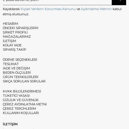
Kaydolarak
Kişisel Verilerin Korunması Kanunu
ve
Aydınlatma Metnini
kabul
etmiş olursunuz.
HESABIM
ÖNCEKİ SİPARİŞLERİM
ŞİRKET PROFİLİ
MAĞAZALARIMIZ
İLETİŞİM
KOLAY İADE
SİPARİŞ TAKİP
ÖDEME SEÇENEKLERİ
TESLİMAT
İADE VE DEĞİŞİM
BEDEN ÖLÇÜLERİ
ÜRÜN TEKNOLOJİLERİ
SIKÇA SORULAN SORULAR
KVKK BİLGİLENDİRMESİ
TÜKETİCİ YASASI
GİZLİLİK VE GÜVENLİK
ÇEREZ AYDINLATMA METNİ
ÇEREZ TERCİHLERİM
KULLANIM KOŞULLARI
İLETİŞİM