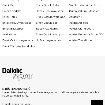
Erkek Bot
Erkek Çocuk Terlik
Skechers İndirimli Ürünler
Erkek Sandalet
Bebek Spor Ayakkabı
Puma İndirimli Ürünler
Erkek Terlik
Erkek Çocuk Ayakkabısı
Adidas Y-3
Erkek Koşu Ayakkabısı
Erkek Çocuk Bot
Adidas Adilette
Erkek Basketbol
Bebek Ayakkabısı
Adidas Grand Court
Ayakkabısı
Erkek Çocuk Krampon
Adidas Response Super 3.0
Erkek Outdoor Ayakkabı
İlk Adım Ayakkabısı
Adidas Tracefinder
Erkek Yürüyüş Ayakkabısı
E-BÜLTEN ABONELİĞİ
Haber listemize kayıt olarak kampanyalardan, indirim ve yeni ürünlerden ilk siz
haberdar olabilirsiniz.