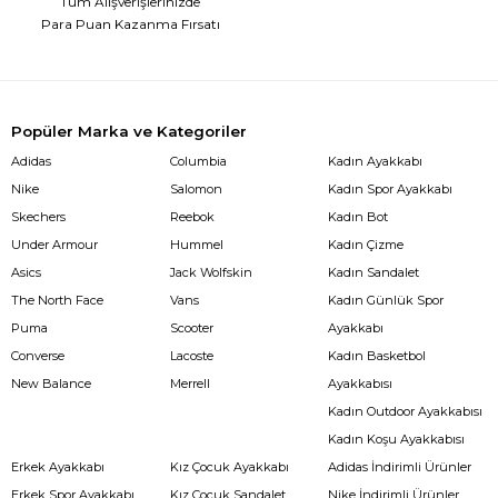
Tüm Alışverişlerinizde
Para Puan Kazanma Fırsatı
Popüler Marka ve Kategoriler
Adidas
Columbia
Kadın Ayakkabı
Nike
Salomon
Kadın Spor Ayakkabı
Skechers
Reebok
Kadın Bot
Under Armour
Hummel
Kadın Çizme
Asics
Jack Wolfskin
Kadın Sandalet
The North Face
Vans
Kadın Günlük Spor
Puma
Scooter
Ayakkabı
Converse
Lacoste
Kadın Basketbol
New Balance
Merrell
Ayakkabısı
Kadın Outdoor Ayakkabısı
Kadın Koşu Ayakkabısı
Erkek Ayakkabı
Kız Çocuk Ayakkabı
Adidas İndirimli Ürünler
Erkek Spor Ayakkabı
Kız Çocuk Sandalet
Nike İndirimli Ürünler