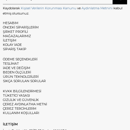
Kaydolarak
Kişisel Verilerin Korunması Kanunu
ve
Aydınlatma Metnini
kabul
etmiş olursunuz.
HESABIM
ÖNCEKİ SİPARİŞLERİM
ŞİRKET PROFİLİ
MAĞAZALARIMIZ
İLETİŞİM
KOLAY İADE
SİPARİŞ TAKİP
ÖDEME SEÇENEKLERİ
TESLİMAT
İADE VE DEĞİŞİM
BEDEN ÖLÇÜLERİ
ÜRÜN TEKNOLOJİLERİ
SIKÇA SORULAN SORULAR
KVKK BİLGİLENDİRMESİ
TÜKETİCİ YASASI
GİZLİLİK VE GÜVENLİK
ÇEREZ AYDINLATMA METNİ
ÇEREZ TERCİHLERİM
KULLANIM KOŞULLARI
İLETİŞİM