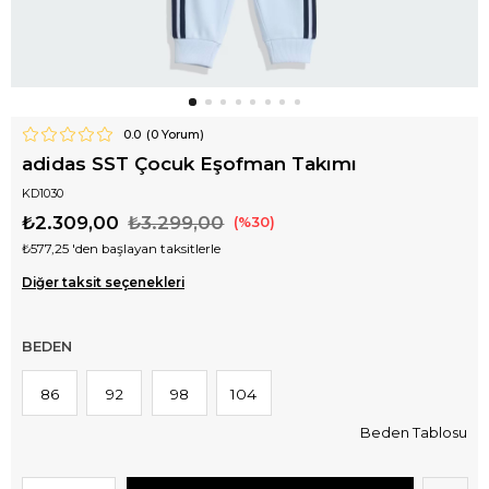
0.0
(
0
Yorum)
adidas SST Çocuk Eşofman Takımı
KD1030
₺2.309,00
₺3.299,00
30
₺577,25
'den başlayan taksitlerle
Diğer taksit seçenekleri
BEDEN
86
92
98
104
Beden Tablosu