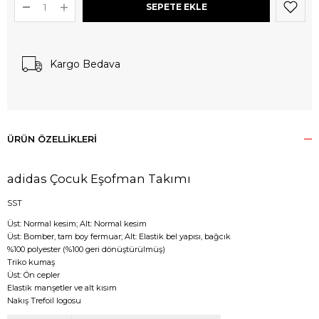
Kargo Bedava
ÜRÜN ÖZELLIKLERI
adidas Çocuk Eşofman Takımı
SST
Üst: Normal kesim; Alt: Normal kesim
Üst: Bomber, tam boy fermuar; Alt: Elastik bel yapısı, bağcık
%100 polyester (%100 geri dönüştürülmüş)
Triko kumaş
Üst: Ön cepler
Elastik manşetler ve alt kısım
Nakış Trefoil logosu