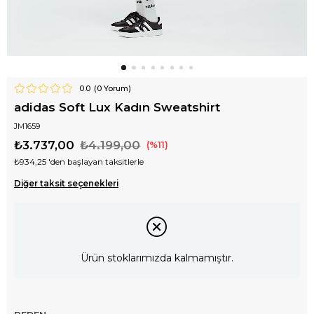
0.0
(
0
Yorum)
adidas Soft Lux Kadın Sweatshirt
JM1659
₺3.737,00
₺4.199,00
11
₺934,25
'den başlayan taksitlerle
Diğer taksit seçenekleri
Ürün stoklarımızda kalmamıştır.