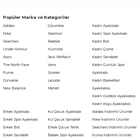
Popüler Marka ve Kategoriler
Adidas
Columbia
Kadın Ayakkabı
Nike
Salomon
Kadın Spor Ayakkabı
Skechers
Reebok
Kadın Bot
Under Armour
Hummel
Kadın Çizme
Asics
Jack Wolfskin
Kadın Sandalet
The North Face
Vans
Kadın Günlük Spor
Puma
Scooter
Ayakkabı
Converse
Lacoste
Kadın Basketbol
New Balance
Merrell
Ayakkabısı
Kadın Outdoor Ayakkabısı
Kadın Koşu Ayakkabısı
Erkek Ayakkabı
Kız Çocuk Ayakkabı
Adidas İndirimli Ürünler
Erkek Spor Ayakkabı
Kız Çocuk Sandalet
Nike İndirimli Ürünler
Erkek Bot
Erkek Çocuk Terlik
Skechers İndirimli Ürünler
Erkek Sandalet
Bebek Spor Ayakkabı
Puma İndirimli Ürünler