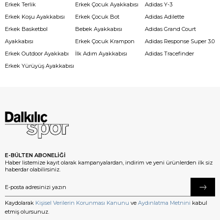
Erkek Terlik
Erkek Çocuk Ayakkabısı
Adidas Y-3
Erkek Koşu Ayakkabısı
Erkek Çocuk Bot
Adidas Adilette
Erkek Basketbol
Bebek Ayakkabısı
Adidas Grand Court
Ayakkabısı
Erkek Çocuk Krampon
Adidas Response Super 3.0
Erkek Outdoor Ayakkabı
İlk Adım Ayakkabısı
Adidas Tracefinder
Erkek Yürüyüş Ayakkabısı
E-BÜLTEN ABONELİĞİ
Haber listemize kayıt olarak kampanyalardan, indirim ve yeni ürünlerden ilk siz
haberdar olabilirsiniz.
Kaydolarak
Kişisel Verilerin Korunması Kanunu
ve
Aydınlatma Metnini
kabul
etmiş olursunuz.