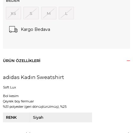
BEDEN
XS
S
M
L
Kargo Bedava
ÜRÜN ÖZELLIKLERI
adidas Kadın Sweatshirt
Soft Lux
Bol kesim
Çeyrek boy fermuar
%51 polyester (geri dönüştürülmüş), %25
RENK
Siyah