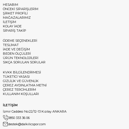
HESABIM
ÖNCEKİ SİPARİŞLERİM
ŞİRKET PROFİLİ
MAĞAZALARIMIZ
İLETİŞİM
KOLAY İADE
SİPARİŞ TAKİP
ÖDEME SEÇENEKLERİ
TESLİMAT
İADE VE DEĞİŞİM
BEDEN ÖLÇÜLERİ
ÜRÜN TEKNOLOJİLERİ
SIKÇA SORULAN SORULAR
KVKK BİLGİLENDİRMESİ
TÜKETİCİ YASASI
GİZLİLİK VE GÜVENLİK
ÇEREZ AYDINLATMA METNİ
ÇEREZ TERCİHLERİM
KULLANIM KOŞULLARI
İLETİŞİM
İzmir Caddesi No:22/12-13 Kızılay ANKARA
0850 333 36 06
destek@dalkilicspor.com