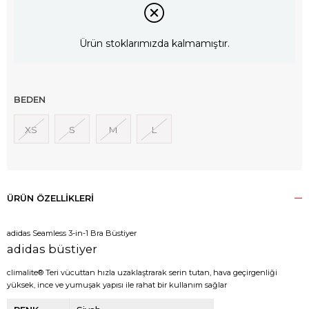
Ürün stoklarımızda kalmamıştır.
BEDEN
XS
S
M
L
ÜRÜN ÖZELLIKLERI
adidas Seamless 3-in-1 Bra Büstiyer
adidas büstiyer
climalite® Teri vücuttan hızla uzaklaştrarak serin tutan, hava geçirgenliği
yüksek, ince ve yumuşak yapısı ile rahat bir kullanım sağlar