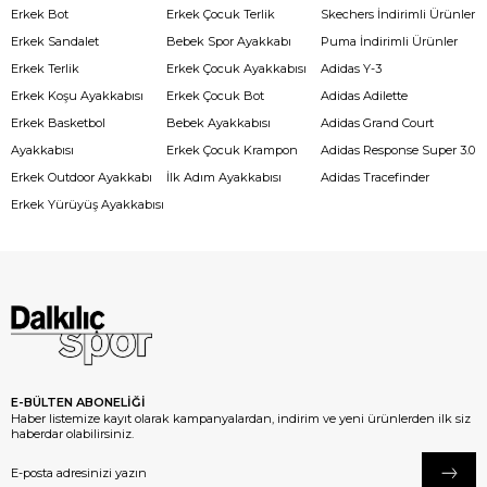
Erkek Bot
Erkek Çocuk Terlik
Skechers İndirimli Ürünler
Erkek Sandalet
Bebek Spor Ayakkabı
Puma İndirimli Ürünler
Erkek Terlik
Erkek Çocuk Ayakkabısı
Adidas Y-3
Erkek Koşu Ayakkabısı
Erkek Çocuk Bot
Adidas Adilette
Erkek Basketbol
Bebek Ayakkabısı
Adidas Grand Court
Ayakkabısı
Erkek Çocuk Krampon
Adidas Response Super 3.0
Erkek Outdoor Ayakkabı
İlk Adım Ayakkabısı
Adidas Tracefinder
Erkek Yürüyüş Ayakkabısı
E-BÜLTEN ABONELİĞİ
Haber listemize kayıt olarak kampanyalardan, indirim ve yeni ürünlerden ilk siz
haberdar olabilirsiniz.