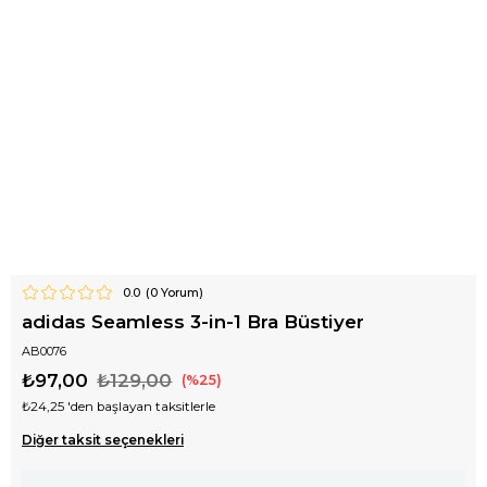
0.0
(
0
Yorum)
adidas Seamless 3-in-1 Bra Büstiyer
AB0076
₺97,00
₺129,00
25
₺24,25
'den başlayan taksitlerle
Diğer taksit seçenekleri