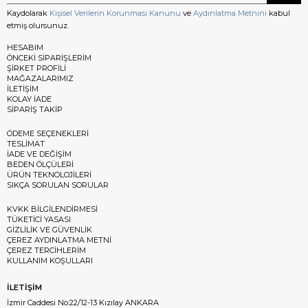
Kaydolarak
Kişisel Verilerin Korunması Kanunu
ve
Aydınlatma Metnini
kabul
etmiş olursunuz.
HESABIM
ÖNCEKİ SİPARİŞLERİM
ŞİRKET PROFİLİ
MAĞAZALARIMIZ
İLETİŞİM
KOLAY İADE
SİPARİŞ TAKİP
ÖDEME SEÇENEKLERİ
TESLİMAT
İADE VE DEĞİŞİM
BEDEN ÖLÇÜLERİ
ÜRÜN TEKNOLOJİLERİ
SIKÇA SORULAN SORULAR
KVKK BİLGİLENDİRMESİ
TÜKETİCİ YASASI
GİZLİLİK VE GÜVENLİK
ÇEREZ AYDINLATMA METNİ
ÇEREZ TERCİHLERİM
KULLANIM KOŞULLARI
İLETİŞİM
İzmir Caddesi No:22/12-13 Kızılay ANKARA