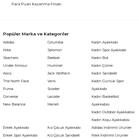
Para Puan Kazanma Fırsatı
Popüler Marka ve Kategoriler
Adidas
Columbia
Kadın Ayakkabı
Nike
Salomon
Kadın Spor Ayakkabı
Skechers
Reebok
Kadın Bot
Under Armour
Hummel
Kadın Çizme
Asics
Jack Wolfskin
Kadın Sandalet
The North Face
Vans
Kadın Günlük Spor
Puma
Scooter
Ayakkabı
Converse
Lacoste
Kadın Basketbol
New Balance
Merrell
Ayakkabısı
Kadın Outdoor Ayakkabısı
Kadın Koşu Ayakkabısı
Erkek Ayakkabı
Kız Çocuk Ayakkabı
Adidas İndirimli Ürünler
Erkek Spor Ayakkabı
Kız Çocuk Sandalet
Nike İndirimli Ürünler