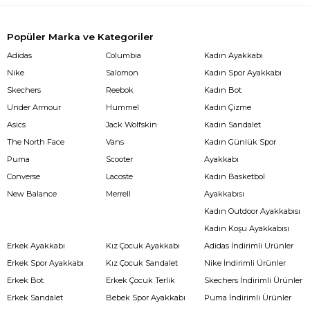
Popüler Marka ve Kategoriler
Adidas
Columbia
Kadın Ayakkabı
Nike
Salomon
Kadın Spor Ayakkabı
Skechers
Reebok
Kadın Bot
Under Armour
Hummel
Kadın Çizme
Asics
Jack Wolfskin
Kadın Sandalet
The North Face
Vans
Kadın Günlük Spor
Puma
Scooter
Ayakkabı
Converse
Lacoste
Kadın Basketbol
New Balance
Merrell
Ayakkabısı
Kadın Outdoor Ayakkabısı
Kadın Koşu Ayakkabısı
Erkek Ayakkabı
Kız Çocuk Ayakkabı
Adidas İndirimli Ürünler
Erkek Spor Ayakkabı
Kız Çocuk Sandalet
Nike İndirimli Ürünler
Erkek Bot
Erkek Çocuk Terlik
Skechers İndirimli Ürünler
Erkek Sandalet
Bebek Spor Ayakkabı
Puma İndirimli Ürünler