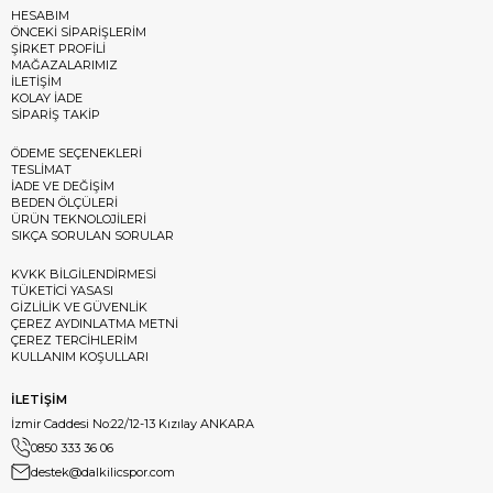
HESABIM
ÖNCEKİ SİPARİŞLERİM
ŞİRKET PROFİLİ
MAĞAZALARIMIZ
İLETİŞİM
KOLAY İADE
SİPARİŞ TAKİP
ÖDEME SEÇENEKLERİ
TESLİMAT
İADE VE DEĞİŞİM
BEDEN ÖLÇÜLERİ
ÜRÜN TEKNOLOJİLERİ
SIKÇA SORULAN SORULAR
KVKK BİLGİLENDİRMESİ
TÜKETİCİ YASASI
GİZLİLİK VE GÜVENLİK
ÇEREZ AYDINLATMA METNİ
ÇEREZ TERCİHLERİM
KULLANIM KOŞULLARI
İLETİŞİM
İzmir Caddesi No:22/12-13 Kızılay ANKARA
0850 333 36 06
destek@dalkilicspor.com