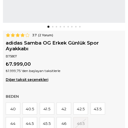
3.7
(
2
Yorum)
adidas Samba OG Erkek Günlük Spor
Ayakkabı
B75807
₺7.999,00
₺1.999,75
'den başlayan taksitlerle
Diğer taksit seçenekleri
BEDEN
40
40.5
41.5
42
42.5
43.5
44
44.5
45.5
46
46.5