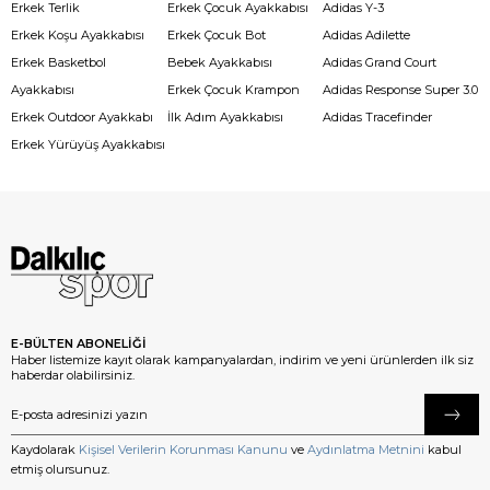
Erkek Terlik
Erkek Çocuk Ayakkabısı
Adidas Y-3
Erkek Koşu Ayakkabısı
Erkek Çocuk Bot
Adidas Adilette
Erkek Basketbol
Bebek Ayakkabısı
Adidas Grand Court
Ayakkabısı
Erkek Çocuk Krampon
Adidas Response Super 3.0
Erkek Outdoor Ayakkabı
İlk Adım Ayakkabısı
Adidas Tracefinder
Erkek Yürüyüş Ayakkabısı
E-BÜLTEN ABONELİĞİ
Haber listemize kayıt olarak kampanyalardan, indirim ve yeni ürünlerden ilk siz
haberdar olabilirsiniz.
Kaydolarak
Kişisel Verilerin Korunması Kanunu
ve
Aydınlatma Metnini
kabul
etmiş olursunuz.