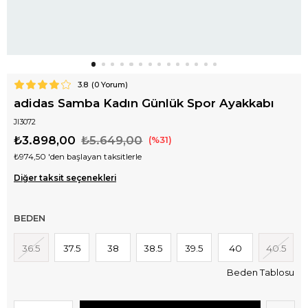
3.8
(
0
Yorum)
adidas Samba Kadın Günlük Spor Ayakkabı
JI3072
₺3.898,00
₺5.649,00
31
₺974,50
'den başlayan taksitlerle
Diğer taksit seçenekleri
BEDEN
36.5
37.5
38
38.5
39.5
40
40.5
Beden Tablosu