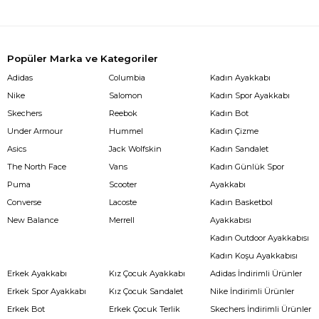
Popüler Marka ve Kategoriler
Adidas
Columbia
Kadın Ayakkabı
Nike
Salomon
Kadın Spor Ayakkabı
Skechers
Reebok
Kadın Bot
Under Armour
Hummel
Kadın Çizme
Asics
Jack Wolfskin
Kadın Sandalet
The North Face
Vans
Kadın Günlük Spor
Puma
Scooter
Ayakkabı
Converse
Lacoste
Kadın Basketbol
New Balance
Merrell
Ayakkabısı
Kadın Outdoor Ayakkabısı
Kadın Koşu Ayakkabısı
Erkek Ayakkabı
Kız Çocuk Ayakkabı
Adidas İndirimli Ürünler
Erkek Spor Ayakkabı
Kız Çocuk Sandalet
Nike İndirimli Ürünler
Erkek Bot
Erkek Çocuk Terlik
Skechers İndirimli Ürünler