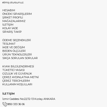
etmiş olursunuz.
HESABIM
ÖNCEKİ SİPARİŞLERİM
ŞİRKET PROFİLİ
MAĞAZALARIMIZ
İLETİŞİM
KOLAY İADE
SİPARİŞ TAKİP
ÖDEME SEÇENEKLERİ
TESLİMAT
İADE VE DEĞİŞİM
BEDEN ÖLÇÜLERİ
ÜRÜN TEKNOLOJİLERİ
SIKÇA SORULAN SORULAR
KVKK BİLGİLENDİRMESİ
TÜKETİCİ YASASI
GİZLİLİK VE GÜVENLİK
ÇEREZ AYDINLATMA METNİ
ÇEREZ TERCİHLERİM
KULLANIM KOŞULLARI
İLETİŞİM
İzmir Caddesi No:22/12-13 Kızılay ANKARA
0850 333 36 06