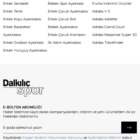
Erkek Sandalet
Bebek Spor Ayakkabı
Puma İndirimli Ürünler
Erkek Terlik
Erkek Çocuk Ayakkabısı
Adidas Y-3
Erkek Koşu Ayakkabısı
Erkek Çocuk Bot
Adidas Adilette
Erkek Basketbol
Bebek Ayakkabısı
Adidas Grand Court
Ayakkabısı
Erkek Çocuk Krampon
Adidas Response Super 3.0
Erkek Outdoor Ayakkabı
İlk Adım Ayakkabısı
Adidas Tracefinder
Erkek Yürüyüş Ayakkabısı
E-BÜLTEN ABONELİĞİ
Haber listemize kayıt olarak kampanyalardan, indirim ve yeni ürünlerden ilk siz
haberdar olabilirsiniz.
Kaydolarak
Kişisel Verilerin Korunması Kanunu
ve
Aydınlatma Metnini
kabul