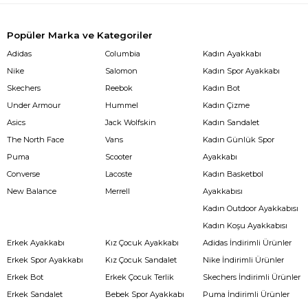
Popüler Marka ve Kategoriler
Adidas
Columbia
Kadın Ayakkabı
Nike
Salomon
Kadın Spor Ayakkabı
Skechers
Reebok
Kadın Bot
Under Armour
Hummel
Kadın Çizme
Asics
Jack Wolfskin
Kadın Sandalet
The North Face
Vans
Kadın Günlük Spor
Puma
Scooter
Ayakkabı
Converse
Lacoste
Kadın Basketbol
New Balance
Merrell
Ayakkabısı
Kadın Outdoor Ayakkabısı
Kadın Koşu Ayakkabısı
Erkek Ayakkabı
Kız Çocuk Ayakkabı
Adidas İndirimli Ürünler
Erkek Spor Ayakkabı
Kız Çocuk Sandalet
Nike İndirimli Ürünler
Erkek Bot
Erkek Çocuk Terlik
Skechers İndirimli Ürünler
Erkek Sandalet
Bebek Spor Ayakkabı
Puma İndirimli Ürünler