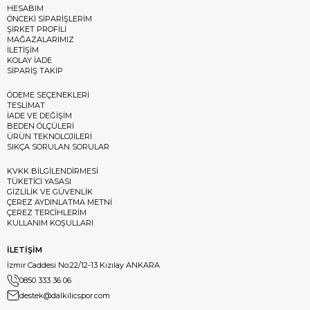
HESABIM
ÖNCEKİ SİPARİŞLERİM
ŞİRKET PROFİLİ
MAĞAZALARIMIZ
İLETİŞİM
KOLAY İADE
SİPARİŞ TAKİP
ÖDEME SEÇENEKLERİ
TESLİMAT
İADE VE DEĞİŞİM
BEDEN ÖLÇÜLERİ
ÜRÜN TEKNOLOJİLERİ
SIKÇA SORULAN SORULAR
KVKK BİLGİLENDİRMESİ
TÜKETİCİ YASASI
GİZLİLİK VE GÜVENLİK
ÇEREZ AYDINLATMA METNİ
ÇEREZ TERCİHLERİM
KULLANIM KOŞULLARI
İLETİŞİM
İzmir Caddesi No:22/12-13 Kızılay ANKARA
0850 333 36 06
destek@dalkilicspor.com