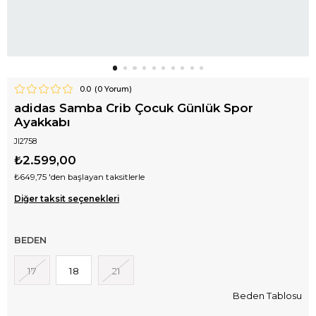
0.0
(
0
Yorum)
adidas Samba Crib Çocuk Günlük Spor
Ayakkabı
JI2758
₺2.599,00
₺649,75
'den başlayan taksitlerle
Diğer taksit seçenekleri
BEDEN
17
18
21
Beden Tablosu