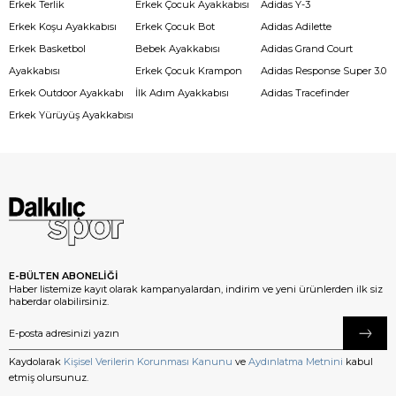
Erkek Terlik
Erkek Çocuk Ayakkabısı
Adidas Y-3
Erkek Koşu Ayakkabısı
Erkek Çocuk Bot
Adidas Adilette
Erkek Basketbol
Bebek Ayakkabısı
Adidas Grand Court
Ayakkabısı
Erkek Çocuk Krampon
Adidas Response Super 3.0
Erkek Outdoor Ayakkabı
İlk Adım Ayakkabısı
Adidas Tracefinder
Erkek Yürüyüş Ayakkabısı
E-BÜLTEN ABONELİĞİ
Haber listemize kayıt olarak kampanyalardan, indirim ve yeni ürünlerden ilk siz
haberdar olabilirsiniz.
Kaydolarak
Kişisel Verilerin Korunması Kanunu
ve
Aydınlatma Metnini
kabul
etmiş olursunuz.