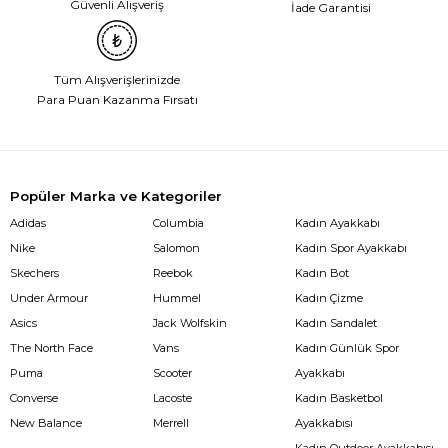
Güvenli Alışveriş
İade Garantisi
Tüm Alışverişlerinizde
Para Puan Kazanma Fırsatı
Popüler Marka ve Kategoriler
Adidas
Columbia
Kadın Ayakkabı
Nike
Salomon
Kadın Spor Ayakkabı
Skechers
Reebok
Kadın Bot
Under Armour
Hummel
Kadın Çizme
Asics
Jack Wolfskin
Kadın Sandalet
The North Face
Vans
Kadın Günlük Spor
Puma
Scooter
Ayakkabı
Converse
Lacoste
Kadın Basketbol
New Balance
Merrell
Ayakkabısı
Kadın Outdoor Ayakkabısı