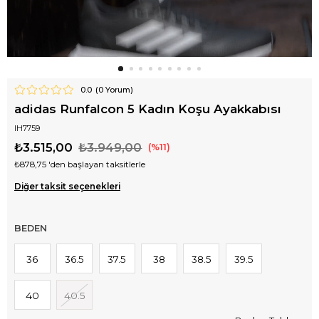
0.0
(
0
Yorum)
adidas Runfalcon 5 Kadın Koşu Ayakkabısı
IH7759
₺3.515,00
₺3.949,00
11
₺878,75
'den başlayan taksitlerle
Diğer taksit seçenekleri
BEDEN
36
36.5
37.5
38
38.5
39.5
40
40.5