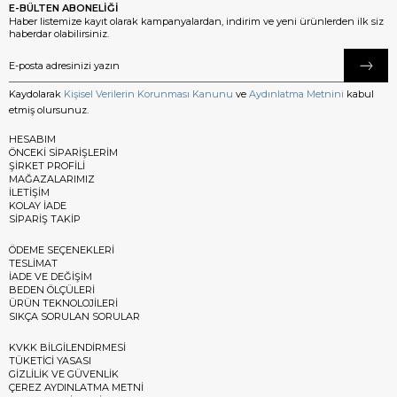
E-BÜLTEN ABONELİĞİ
Haber listemize kayıt olarak kampanyalardan, indirim ve yeni ürünlerden ilk siz
haberdar olabilirsiniz.
Kaydolarak
Kişisel Verilerin Korunması Kanunu
ve
Aydınlatma Metnini
kabul
etmiş olursunuz.
HESABIM
ÖNCEKİ SİPARİŞLERİM
ŞİRKET PROFİLİ
MAĞAZALARIMIZ
İLETİŞİM
KOLAY İADE
SİPARİŞ TAKİP
ÖDEME SEÇENEKLERİ
TESLİMAT
İADE VE DEĞİŞİM
BEDEN ÖLÇÜLERİ
ÜRÜN TEKNOLOJİLERİ
SIKÇA SORULAN SORULAR
KVKK BİLGİLENDİRMESİ
TÜKETİCİ YASASI
GİZLİLİK VE GÜVENLİK
ÇEREZ AYDINLATMA METNİ