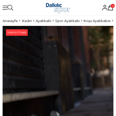
0
Anasayfa
Kadın
Ayakkabı
Spor Ayakkabı
Koşu Ayakkabısı
İndirim Fırsatı