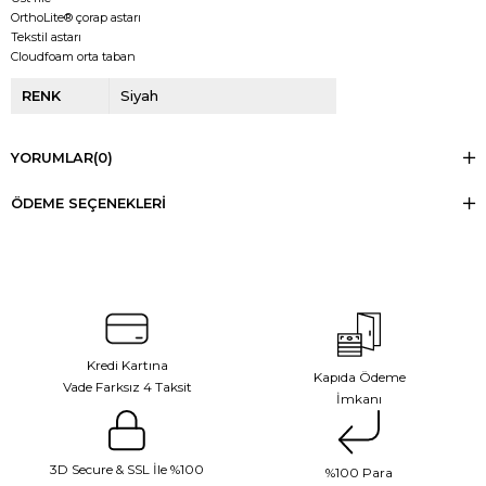
OrthoLite® çorap astarı
Tekstil astarı
Cloudfoam orta taban
RENK
Siyah
YORUMLAR
(0)
ÖDEME SEÇENEKLERI
Kredi Kartına
Kapıda Ödeme
Vade Farksız 4 Taksit
İmkanı
3D Secure & SSL İle %100
%100 Para