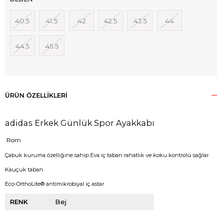
40.5
41.5
42
42.5
43.5
44
44.5
45.5
ÜRÜN ÖZELLIKLERI
adidas Erkek Günlük Spor Ayakkabı
Rom
Çabuk kuruma özelliğine sahip Eva iç taban rahatlık ve koku kontrolü sağlar.
Kauçuk taban
Eco-OrthoLite® antimikrobiyal iç astar
RENK
Bej