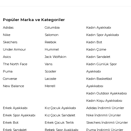
Popüler Marka ve Kategoriler
Adidas
Columbia
Kadın Ayakkabı
Nike
Salomon
Kadın Spor Ayakkabı
Skechers
Reebok
Kadın Bot
Under Armour
Hummel
Kadın Çizme
Asics
Jack Wolfskin
Kadın Sandalet
The North Face
Vans
Kadın Günlük Spor
Puma
Scooter
Ayakkabı
Converse
Lacoste
Kadın Basketbol
New Balance
Merrell
Ayakkabısı
Kadın Outdoor Ayakkabısı
Kadın Koşu Ayakkabısı
Erkek Ayakkabı
Kız Çocuk Ayakkabı
Adidas İndirimli Ürünler
Erkek Spor Ayakkabı
Kız Çocuk Sandalet
Nike İndirimli Ürünler
Erkek Bot
Erkek Çocuk Terlik
Skechers İndirimli Ürünler
Erkek Sandalet
Bebek Spor Ayakkabı
Puma İndirimli Ürünler