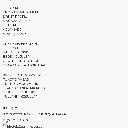
HESABIM
ÖNCEKİ SİPARİŞLERİM
ŞİRKET PROFİLİ
MAĞAZALARIMIZ
İLETİŞİM
KOLAY İADE
SİPARİŞ TAKİP
ÖDEME SEÇENEKLERİ
TESLİMAT
İADE VE DEĞİŞİM
BEDEN ÖLÇÜLERİ
ÜRÜN TEKNOLOJİLERİ
SIKÇA SORULAN SORULAR
KVKK BİLGİLENDİRMESİ
TÜKETİCİ YASASI
GİZLİLİK VE GÜVENLİK
ÇEREZ AYDINLATMA METNİ
ÇEREZ TERCİHLERİM
KULLANIM KOŞULLARI
İLETİŞİM
İzmir Caddesi No:22/12-13 Kızılay ANKARA
0850 333 36 06
destek@dalkilicspor.com