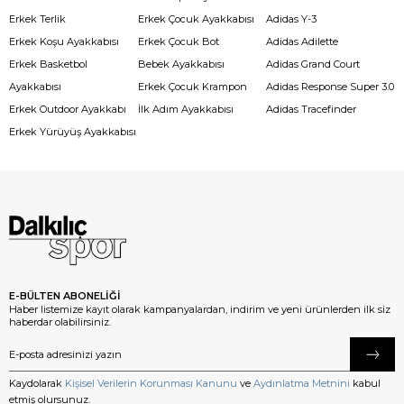
Erkek Terlik
Erkek Çocuk Ayakkabısı
Adidas Y-3
Erkek Koşu Ayakkabısı
Erkek Çocuk Bot
Adidas Adilette
Erkek Basketbol
Bebek Ayakkabısı
Adidas Grand Court
Ayakkabısı
Erkek Çocuk Krampon
Adidas Response Super 3.0
Erkek Outdoor Ayakkabı
İlk Adım Ayakkabısı
Adidas Tracefinder
Erkek Yürüyüş Ayakkabısı
E-BÜLTEN ABONELİĞİ
Haber listemize kayıt olarak kampanyalardan, indirim ve yeni ürünlerden ilk siz
haberdar olabilirsiniz.
Kaydolarak
Kişisel Verilerin Korunması Kanunu
ve
Aydınlatma Metnini
kabul
etmiş olursunuz.